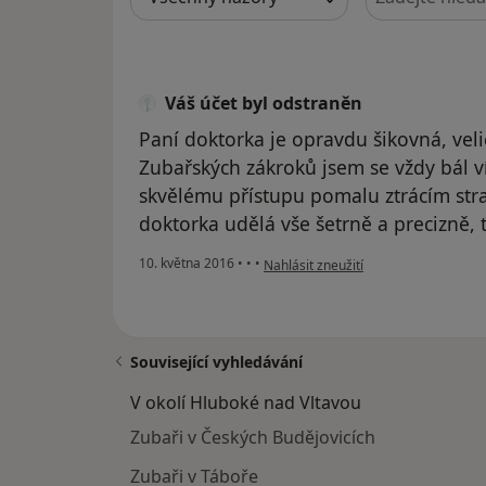
Váš účet byl odstraněn
Paní doktorka je opravdu šikovná, veli
Zubařských zákroků jsem se vždy bál víc
skvělému přístupu pomalu ztrácím stra
doktorka udělá vše šetrně a precizně,
podle názoru uživatele Váš účet byl 
10. května 2016
•
•
•
Nahlásit zneužití
Související vyhledávání
V okolí Hluboké nad Vltavou
Zubaři v Českých Budějovicích
Zubaři v Táboře