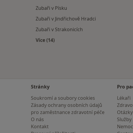
Zubaři v Písku
Zubaři v Jindřichově Hradci
Zubaři v Strakonicích
Více (14)
Více v kategorii: V okolí Hluboké nad
Stránky
Pro pa
Soukromí a soubory cookies
Lékaři
Zásady ochrany osobních údajů
Zdravot
pro zaměstnance zdravotní péče
Otázky
O nás
Služby
Kontakt
Nemoc