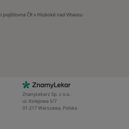
í pojišťovna ČR v Hluboké nad Vltavou
Kontakt
ZnamyLekar - Hlavní stránka
ZnanyLekarz Sp. z o.o.
ul. Kolejowa 5/7
01-217 Warszawa, Polska