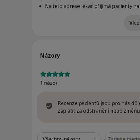
Na teto adrese lékař přijímá pacienty na
Více
o 
Názory
1 názor
Recenze pacientů jsou pro nás důle
zaplatit za odstranění nebo změnu
Hledejte v ná