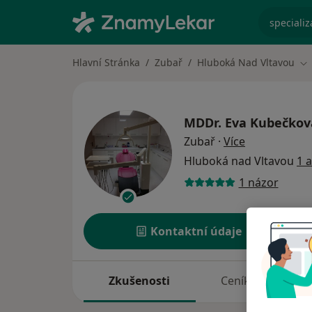
specializ
Hlavní Stránka
Zubař
Hluboká Nad Vltavou
Zm
MDDr.
Eva Kubečkov
o specializac
Zubař
·
Více
Hluboká nad Vltavou
1 
1 názor
Kontaktní údaje
Zkušenosti
Ceník
A