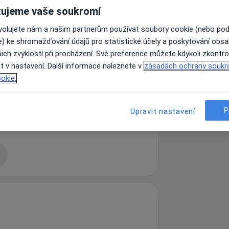
ujeme vaše soukromí
ovolujete nám a našim partnerům používat soubory cookie (nebo po
abízíme komplexní péči, příjemné
e) ke shromažďování údajů pro statistické účely a poskytování obs
 práci, poradenství. Na Vašich zubech
ich zvyklostí při procházení. Své preference můžete kdykoli zkontro
přesto máte se zoubky neustále
t v nastavení. Další informace naleznete v
zásadách ochrany soukr
U nás se zoubkům dostane nejen
okie.
ak, aby nové problémy již nevznikaly.
ezapomínáme.
ykova 1. Ve zdravotním středisku v
P
Upravit nastavení
zkušenostech