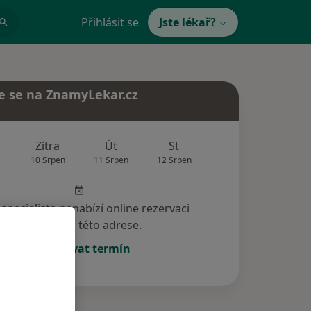
Přihlásit se
Jste lékař?
e se na ZnamyLekar.cz
Zítra
Út
St
Čt
Pá
10 Srpen
11 Srpen
12 Srpen
13 Srpen
14 Srp
specialista nenabízí online rezervaci
termínu na této adrese.
Rezervovat termín