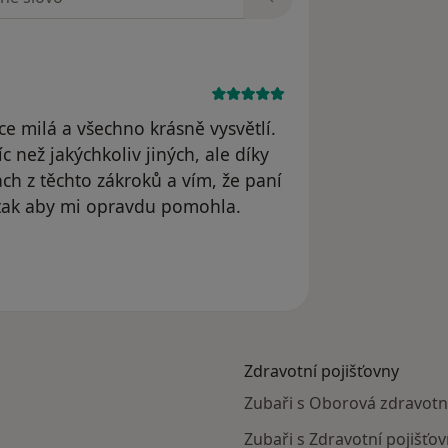
ce milá a všechno krásně vysvětlí.
 než jakýchkoliv jiných, ale díky
ch z těchto zákroků a vím, že paní
 tak aby mi opravdu pomohla.
odstraněn
Zdravotní pojišťovny
Zubaři s Oborová zdravotn
Zubaři s Zdravotní pojišťo