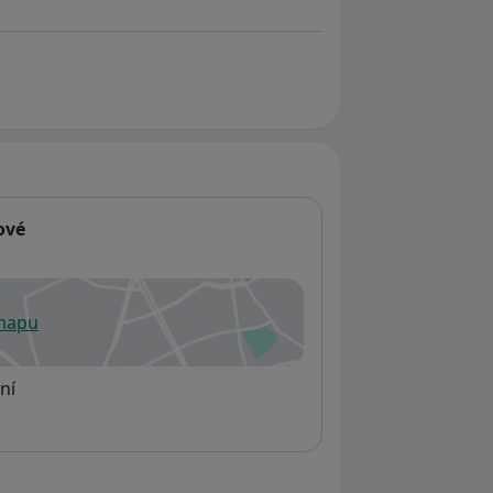
ové
 mapu
 otevře v nové záložce
ní