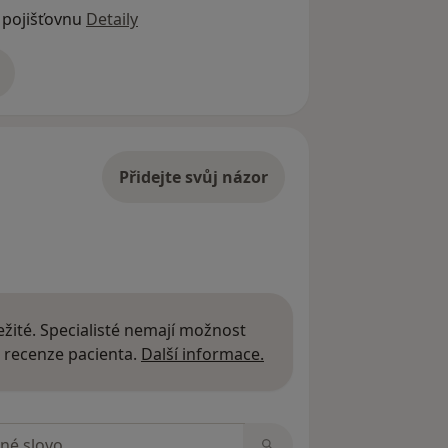
 pojišťovnu
Detaily
adrese
Přidejte svůj názor
žité. Specialisté nemají možnost
Další informace o názor
 recenze pacienta.
Další informace.
zorech