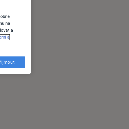
dobné
ahu na
lovat a
omí a
řijmout