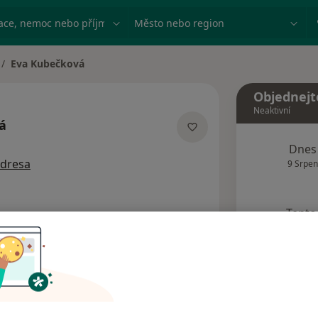
ace, nemoc nebo příjmení
Město nebo region
Eva Kubečková
ěna města
Objednejt
Neaktivní
á
ích
Dnes
adresa
9 Srpen
Tento 
Rezervovat termín
dresy
Názory pacientů (1)