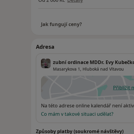
Od 2 000 Kč
Detaily
Jak fungují ceny?
Adresa
zubní ordinace MDDr. Evy Kubečk
Masarykova 1,
Hluboká nad Vltavou
Přiblížit
se
Dostupnost
Na této adrese online kalendář není aktiv
Co mám v takové situaci udělat?
Způsoby platby (soukromé návštěvy)