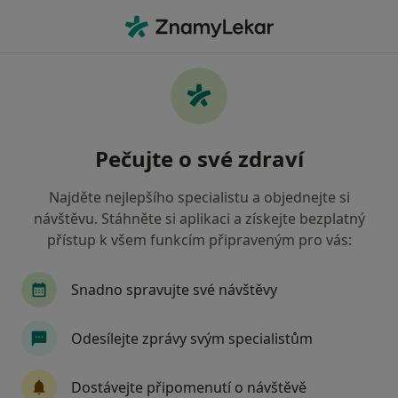
Hla
Zaměstnanecká Pojišťovna Škoda • České Budějovice, jihočeský
Filtry
• 1
Mapa
Zaměstnanecká pojišťovna Škoda České
Pečujte o své zdraví
Budějovice - Přečtěte si názory a objednejte
si návštěvu
Najděte nejlepšího specialistu a objednejte si
Jak řadíme výsledky vyhledávání?
návštěvu. Stáhněte si aplikaci a získejte bezplatný
přístup k všem funkcím připraveným pro vás:
Jakého specialistu hledáte?
Snadno spravujte své návštěvy
Praktický lékař
Fyzioterapeut
Odesílejte zprávy svým specialistům
Dostávejte připomenutí o návštěvě