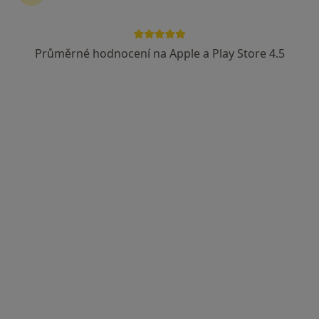
Průměrné hodnocení na Apple a Play Store 4.5
MUDr. Lucie Voráčková
·
Více
Plicní lékař
3 názory
Senovážné nám. 1616, České Budějovice
•
Mapa
Plicní ambulance ČB s.r.o.
Tento specialista nenabízí online rezervaci termínu na této adrese.
Rezervovat termín