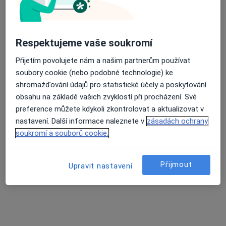
MUDr. Jan Sedlák
Chirurg
Respektujeme vaše soukromí
Boženy Němcové 6, České Budějovice
•
Mapa
Přijetím povolujete nám a našim partnerům používat
Zdravotnická záchranná služba Jihočeského kraje
soubory cookie (nebo podobné technologie) ke
Tento specialista nenabízí online rezervaci termínu na této adrese.
shromažďování údajů pro statistické účely a poskytování
obsahu na základě vašich zvyklostí při procházení. Své
Rezervovat termín
preference můžete kdykoli zkontrolovat a aktualizovat v
nastavení. Další informace naleznete v
zásadách ochrany
soukromí a souborů cookie.
Přijmout
Upravit nastavení
MUDr. Jana Novotná