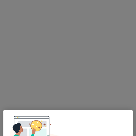
MUDr. Miroslav Pavlásek
·
Více
Praktický lékař
59 názorů
Čsl. legií 2118/6, České Budějovice
•
Mapa
ADMED, s.r.o.
Tento specialista nenabízí online rezervaci termínu na této adrese.
Rezervovat termín