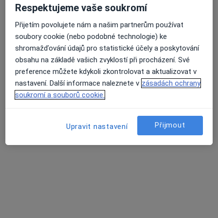
Respektujeme vaše soukromí
Přijetím povolujete nám a našim partnerům používat
MUDr. Stanislav Zeman
soubory cookie (nebo podobné technologie) ke
Gynekolog
shromažďování údajů pro statistické účely a poskytování
23 názorů
obsahu na základě vašich zvyklostí při procházení. Své
preference můžete kdykoli zkontrolovat a aktualizovat v
Vrchovecká 1, Velké Meziříčí
•
Mapa
nastavení. Další informace naleznete v
zásadách ochrany
Gynekologická ambulance
soukromí a souborů cookie.
Tento specialista nenabízí online rezervaci termínu na této adrese.
Rezervovat termín
Přijmout
Upravit nastavení