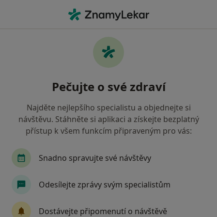
Hla
Zaměstnanecká Pojišťovna Škoda • Třebíč, vysočina
Filtry
• 1
Mapa
Zaměstnanecká pojišťovna Škoda Třebíč -
Pečujte o své zdraví
Přečtěte si názory a objednejte si návštěvu
Jak řadíme výsledky vyhledávání?
Najděte nejlepšího specialistu a objednejte si
návštěvu. Stáhněte si aplikaci a získejte bezplatný
přístup k všem funkcím připraveným pro vás:
Jakého specialistu hledáte?
Zubař
Snadno spravujte své návštěvy
Odesílejte zprávy svým specialistům
Dostávejte připomenutí o návštěvě