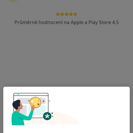
Průměrné hodnocení na Apple a Play Store 4.5
MUDr. Markéta Macková
Praktický lékař
4 názory
Vltavínská 1289/10, Třebíč
•
Mapa
MUDr. Markéta Macková
Tento specialista nenabízí online rezervaci termínu na této adrese.
Rezervovat termín