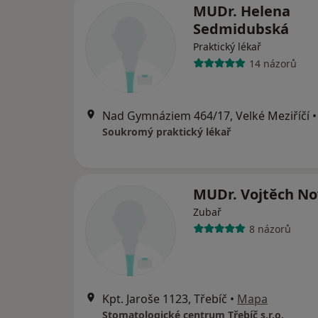
MUDr. Helena
Sedmidubská
Praktický lékař
14 názorů
Nad Gymnáziem 464/17, Velké Meziříčí
•
Soukromý praktický lékař
MUDr. Vojtěch No
Zubař
8 názorů
Kpt. Jaroše 1123, Třebíč
•
Mapa
Stomatologické centrum Třebíč s.r.o.