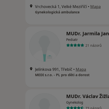
Vrchovecká 1, Velké Meziříčí
•
Mapa
Gynekologická ambulance
MUDr. Jarmila Ja
Pediatr
21 názorů
Jelínkova 991, Třebíč
•
Mapa
MEDI s.r.o. - PL pro děti a dorost
MUDr. Václav Žižl
Gynekolog
73 názorů