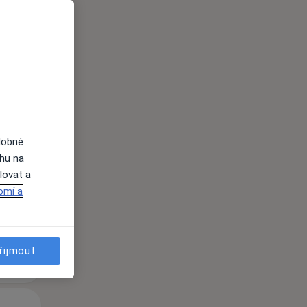
i
Po
Út
St
dobné
10 Srpen
11 Srpen
12 Srpen
ahu na
lovat a
i
omí a
řijmout