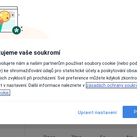
Online rezervace termínu není k dispozic
Rezervovat termín
pa
ujeme vaše soukromí
ková
Dnes
Zítra
So
Ne
ovolujete nám a našim partnerům používat soubory cookie (nebo po
6 Srpen
7 Srpen
8 Srpen
9 Srpen
e) ke shromažďování údajů pro statistické účely a poskytování obs
ich zvyklostí při procházení. Své preference můžete kdykoli zkontro
t v nastavení. Další informace naleznete v
Online rezervace termínu není k dispozic
zásadách ochrany soukr
okie.
Rezervovat termín
P
Upravit nastavení