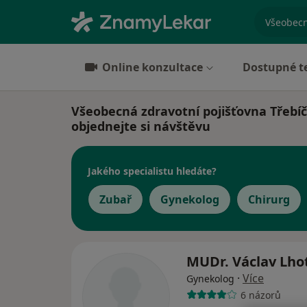
specializ
Online konzultace
Dostupné t
Všeobecná zdravotní pojišťovna Třebíč 
objednejte si návštěvu
Jakého specialistu hledáte?
Zubař
Gynekolog
Chirurg
MUDr. Václav Lho
·
Více
Gynekolog
6 názorů