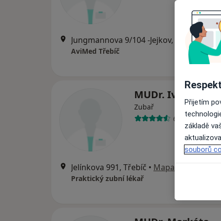
Jungmannova 9/104 -Jejkov, Třebíč
•
Ma
AviMed Třebíč
Respekt
MUDr. Ivana Mál
Přijetím p
Zubař
technologi
6 názorů
základě vaš
aktualizova
souborů co
Jelínkova 991, Třebíč
•
Mapa
Praktický zubní lékař