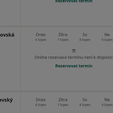
Rezervovat termín
novská
Dnes
Zítra
So
Ne
6 Srpen
7 Srpen
8 Srpen
9 Srpen
Online rezervace termínu není k dispozic
Rezervovat termín
avský
Dnes
Zítra
So
Ne
6 Srpen
7 Srpen
8 Srpen
9 Srpen