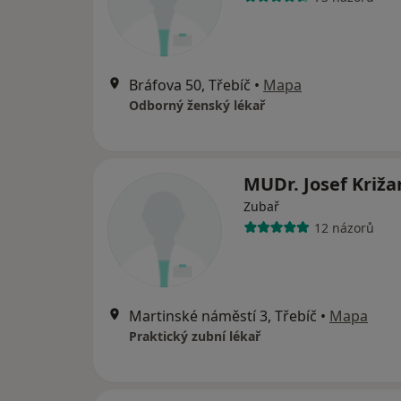
Bráfova 50, Třebíč
•
Mapa
Odborný ženský lékař
MUDr. Josef Križa
Zubař
12 názorů
Martinské náměstí 3, Třebíč
•
Mapa
Praktický zubní lékař