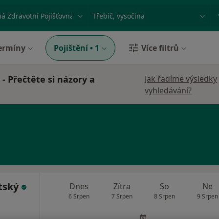
ace, nemoc nebo příjmení
Město nebo region
ermíny
Pojištění
•
1
Více filtrů
- Přečtěte si názory a
Jak řadíme výsledky
vyhledávání?
tský
Dnes
Zítra
So
Ne
6 Srpen
7 Srpen
8 Srpen
9 Srpen