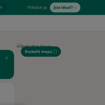
Přihlásit se
Jste lékař?
Rozbalit mapu
Po
Út
St
10 Srpen
11 Srpen
12 Srpen