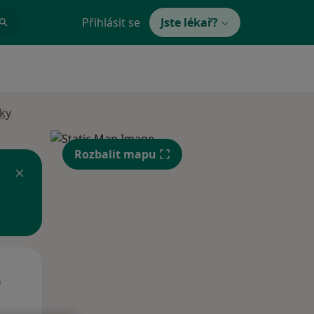
Přihlásit se
Jste lékař?
dky
Rozbalit mapu
Út
St
Čt
n
11 Srpen
12 Srpen
13 Srpen