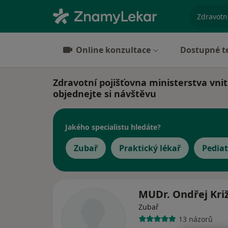
specializ
Online konzultace
Dostupné t
Zdravotní pojišťovna ministerstva vnitr
objednejte si návštěvu
Jakého specialistu hledáte?
Zubař
Praktický lékař
Pediat
MUDr. Ondřej Kri
Zubař
13 názorů