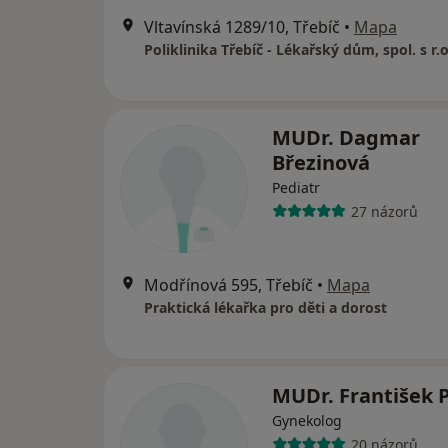
Vltavínská 1289/10, Třebíč
•
Mapa
Poliklinika Třebíč - Lékařský dům, spol. s r.o
MUDr. Dagmar
Březinová
Pediatr
27 názorů
Modřínová 595, Třebíč
•
Mapa
Praktická lékařka pro děti a dorost
MUDr. František 
Gynekolog
20 názorů