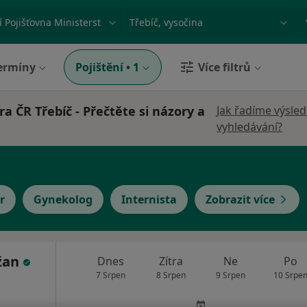
ace, nemoc nebo příjmení
Město nebo region
ermíny
Pojištění
•
1
Více filtrů
a ČR Třebíč - Přečtěte si názory a
Jak řadíme výsle
vyhledávání?
r
Gynekolog
Internista
Zobrazit více
žan
Dnes
Zítra
Ne
Po
7 Srpen
8 Srpen
9 Srpen
10 Srpe