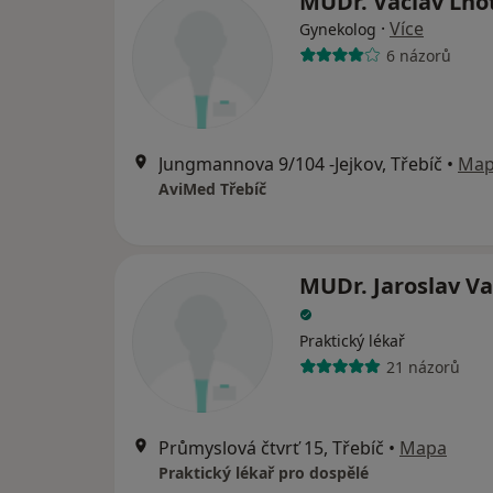
MUDr. Václav Lho
·
Více
Gynekolog
6 názorů
Jungmannova 9/104 -Jejkov, Třebíč
•
Ma
AviMed Třebíč
MUDr. Jaroslav V
Praktický lékař
21 názorů
Průmyslová čtvrť 15, Třebíč
•
Mapa
Praktický lékař pro dospělé