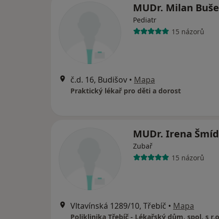
MUDr. Milan Buš
Pediatr
15 názorů
č.d. 16, Budišov
•
Mapa
Praktický lékař pro děti a dorost
MUDr. Irena Šmí
Zubař
15 názorů
Vltavínská 1289/10, Třebíč
•
Mapa
Poliklinika Třebíč - Lékařský dům, spol. s r.o