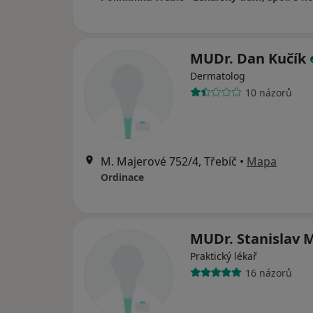
MUDr. Dan Kučík
Dermatolog
10 názorů
M. Majerové 752/4, Třebíč
•
Mapa
Ordinace
MUDr. Stanislav M
Praktický lékař
16 názorů