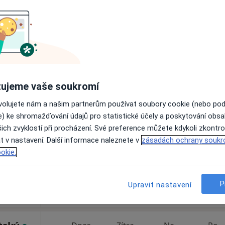
Online rezervace termínu není k dispozic
Rezervovat termín
ujeme vaše soukromí
ková
Dnes
Zítra
Ne
Po
ovolujete nám a našim partnerům používat soubory cookie (nebo po
7 Srpen
8 Srpen
9 Srpen
10 Srpe
e) ke shromažďování údajů pro statistické účely a poskytování obs
ich zvyklostí při procházení. Své preference můžete kdykoli zkontro
t v nastavení. Další informace naleznete v
Online rezervace termínu není k dispozic
zásadách ochrany soukr
okie.
Rezervovat termín
P
Upravit nastavení