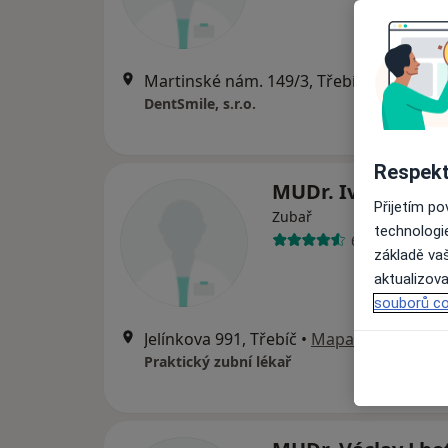
Martinské nám. 149/3, Třebíč
•
Mapa
DentSmile, s.r.o.
Respekt
MUDr. Ivana Mál
Přijetím p
Zubař
technologi
6 názorů
základě vaš
aktualizova
souborů co
Jelínkova 991, Třebíč
•
Mapa
Praktický zubní lékař