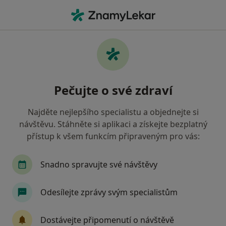
Hla
Zdravotní Pojišťovna Ministerstva Vnitra Čr • Most, ústecký
Filtry
• 1
Mapa
Zdravotní pojišťovna ministerstva vnitra ČR
Pečujte o své zdraví
Most - Přečtěte si názory a objednejte si
návštěvu
Najděte nejlepšího specialistu a objednejte si
Jak řadíme výsledky vyhledávání?
návštěvu. Stáhněte si aplikaci a získejte bezplatný
přístup k všem funkcím připraveným pro vás:
Jakého specialistu hledáte?
Snadno spravujte své návštěvy
Praktický lékař
Zubař
Pediatr
Gynek
Odesílejte zprávy svým specialistům
Dostávejte připomenutí o návštěvě