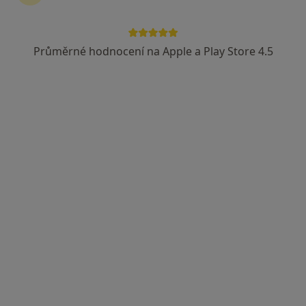
Průměrné hodnocení na Apple a Play Store 4.5
MUDr. Jiří David
Gynekolog
99 názorů
Vrchlického 9, Teplice
•
Mapa
Ord. praktického lékaře gynekologa
Tento specialista nenabízí online rezervaci termínu na této adrese.
Rezervovat termín