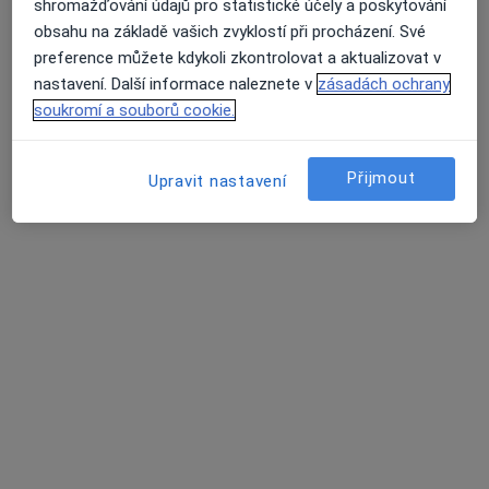
shromažďování údajů pro statistické účely a poskytování
Mgr. Cyril Kunšta
obsahu na základě vašich zvyklostí při procházení. Své
Psycholog
preference můžete kdykoli zkontrolovat a aktualizovat v
3 názory
nastavení. Další informace naleznete v
zásadách ochrany
soukromí a souborů cookie.
Kpt. Jaroše 2000, Tábor
•
Mapa
Nemocnice Tábor, a.s. - Psychiatrie - Psychologická Ambulance
Tento specialista nenabízí online rezervaci termínu na této adrese.
Přijmout
Upravit nastavení
Rezervovat termín
MUDr. Tomáš Vychodil