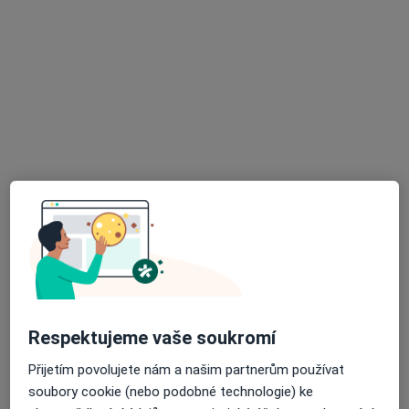
Veronika Kunovská
·
Více
Fyzioterapeut
Kvapilova 2601, Tábor
•
Mapa
Rehabilitace - MUDr. Luboš Kunovský
Tento specialista nenabízí online rezervaci termínu na této adrese.
Rezervovat termín
Respektujeme vaše soukromí
Přijetím povolujete nám a našim partnerům používat
soubory cookie (nebo podobné technologie) ke