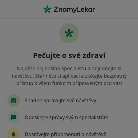
Hla
Zdravotní Pojišťovna Ministerstva Vnitra Čr • Tábor, jihočeský
Filtry
• 1
Mapa
Zdravotní pojišťovna ministerstva vnitra ČR
Pečujte o své zdraví
Tábor - Přečtěte si názory a objednejte si
návštěvu
Najděte nejlepšího specialistu a objednejte si
Jak řadíme výsledky vyhledávání?
návštěvu. Stáhněte si aplikaci a získejte bezplatný
přístup k všem funkcím připraveným pro vás:
Jakého specialistu hledáte?
Snadno spravujte své návštěvy
Zubař
Praktický lékař
Internista
Ped
Odesílejte zprávy svým specialistům
Dostávejte připomenutí o návštěvě