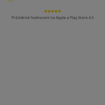
Průměrné hodnocení na Apple a Play Store 4.5
MUDr. Matouš Kropík
·
Více
Zubař
59 názorů
Náchodská 3333, Tábor
•
Mapa
STOMAMED s.r.o.
Bělení zubů
od 500 kč
Tento specialista nenabízí online rezervaci termínu na této adrese.
Rezervovat termín