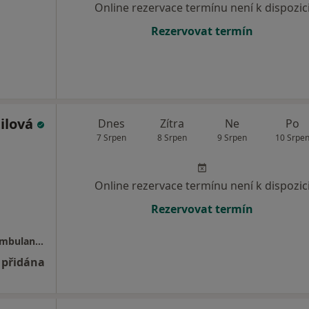
Online rezervace termínu není k dispozic
Rezervovat termín
tilová
Dnes
Zítra
Ne
Po
7 Srpen
8 Srpen
9 Srpen
10 Srpe
Online rezervace termínu není k dispozic
Rezervovat termín
MUDr.Lucie Vraštilová s.r.o - psychiatrická ambulance
 přidána