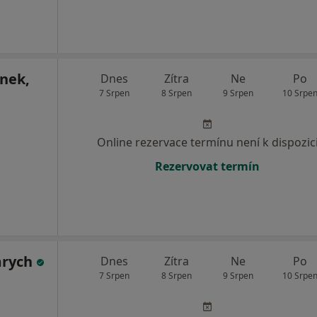
ánek,
Dnes
Zítra
Ne
Po
7 Srpen
8 Srpen
9 Srpen
10 Srpe
Online rezervace termínu není k dispozic
Rezervovat termín
mrych
Dnes
Zítra
Ne
Po
7 Srpen
8 Srpen
9 Srpen
10 Srpe