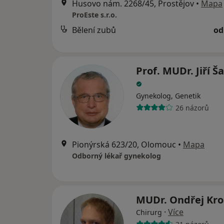
Husovo nám. 2268/45, Prostějov
•
Mapa
ProEste s.r.o.
Bělení zubů
od
Prof. MUDr. Jiří Š
Gynekolog, Genetik
26 názorů
Pionýrská 623/20, Olomouc
•
Mapa
Odborný lékař gynekolog
MUDr. Ondřej Kr
·
Více
Chirurg