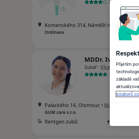
4 názory
Komenského 314, Náměšť na Hané, Olomouc
Ordinace
Respekt
MDDr. Iva Dvořá
Přijetím p
·
Více
Zubař
technologi
3 názory
základě vaš
aktualizova
souborů co
Palackého 14, Olomouc
•
Mapa
GUM care s.r.o.
Rentgen zubů
Hrazeno poj