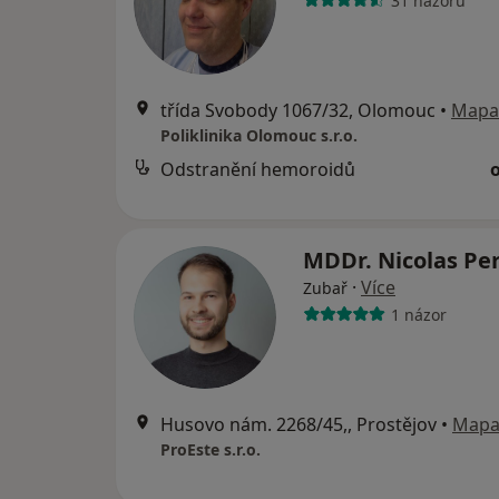
31 názorů
třída Svobody 1067/32, Olomouc
•
Mapa
Poliklinika Olomouc s.r.o.
Odstranění hemoroidů
MDDr. Nicolas Pe
·
Více
Zubař
1 názor
Husovo nám. 2268/45,, Prostějov
•
Map
ProEste s.r.o.