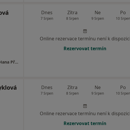
ová
Dnes
Zítra
Ne
Po
7 Srpen
8 Srpen
9 Srpen
10 Srpe
Online rezervace termínu není k dispozic
Rezervovat termín
Neurologická ambulance Olomouc - MUDr. Hana Přikrylová Vranová, Ph.D.
klová
Dnes
Zítra
Ne
Po
7 Srpen
8 Srpen
9 Srpen
10 Srpe
Online rezervace termínu není k dispozic
Rezervovat termín