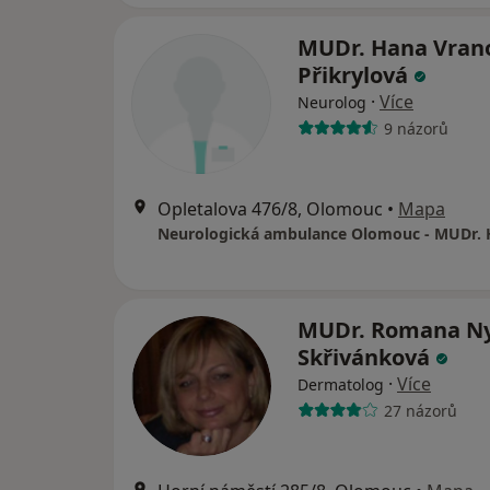
MUDr. Hana Vran
Přikrylová
·
Více
Neurolog
9 názorů
Opletalova 476/8, Olomouc
•
Mapa
MUDr. Romana Ny
Skřivánková
·
Více
Dermatolog
27 názorů