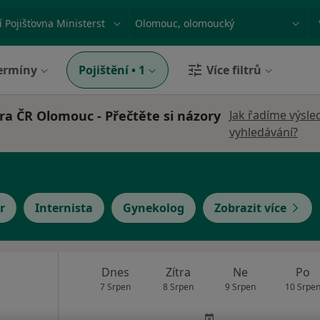
ace, nemoc nebo příjmení
Město nebo region
ermíny
Pojištění
•
1
Více filtrů
tra ČR Olomouc - Přečtěte si názory
Jak řadíme výsle
vyhledávání?
r
Internista
Gynekolog
Zobrazit více
Dnes
Zítra
Ne
Po
7 Srpen
8 Srpen
9 Srpen
10 Srpe