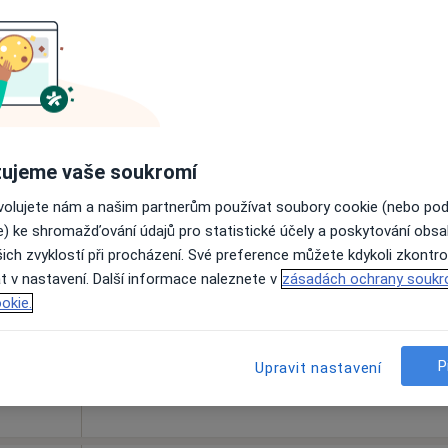
Online rezervace termínu není k dispozic
Rezervovat termín
•
Mapa
ujeme vaše soukromí
ková
Dnes
Zítra
Ne
Po
ovolujete nám a našim partnerům používat soubory cookie (nebo po
7 Srpen
8 Srpen
9 Srpen
10 Srpe
e) ke shromažďování údajů pro statistické účely a poskytování obs
ich zvyklostí při procházení. Své preference můžete kdykoli zkontro
t v nastavení. Další informace naleznete v
Online rezervace termínu není k dispozic
zásadách ochrany soukr
okie.
Rezervovat termín
P
Upravit nastavení
išťovnou