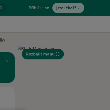
Přihlásit se
Jste lékař?
dky
Rozbalit mapu
Út
St
Čt
n
11 Srpen
12 Srpen
13 Srpen