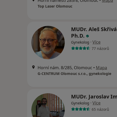
Horní náměstí 285/8, Olomouc
•
Mapa
Top Laser Olomouc
MUDr. Aleš Skřiv
Ph.D.
·
Více
Gynekolog
77 názorů
Horní nám. 8/285, Olomouc
•
Mapa
G-CENTRUM Olomouc s.r.o., gynekologie
MUDr. Jaroslav I
·
Více
Gynekolog
65 názorů