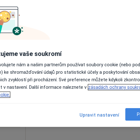
Online rezervace termínu není k dispozic
Rezervovat termín
a
700 Kč
ujeme vaše soukromí
ovolujete nám a našim partnerům používat soubory cookie (nebo po
žga
Dnes
Zítra
Po
Út
e) ke shromažďování údajů pro statistické účely a poskytování obs
8 Srpen
9 Srpen
10 Srpen
11 Srpe
·
Více
ta
ich zvyklostí při procházení. Své preference můžete kdykoli zkontro
t v nastavení. Další informace naleznete v
zásadách ochrany soukr
okie.
Online rezervace termínu není k dispozic
Rezervovat termín
P
Upravit nastavení