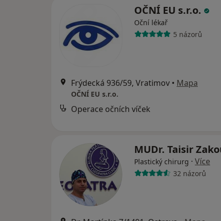
OČNÍ EU s.r.o.
Oční lékař
5 názorů
Frýdecká 936/59, Vratimov
•
Mapa
OČNÍ EU s.r.o.
Operace očních víček
MUDr. Taisir Zak
·
Více
Plastický chirurg
32 názorů