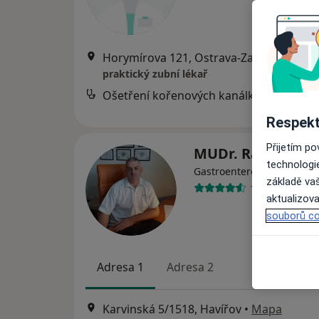
Horymírova 121, Ostrava-Zabřeh
•
Map
praktický zubní lékař
Ošetření kořenových kanálků
Respekt
Přijetím p
MUDr. Radim Bu
technologi
Gastroenterolog, Internis
základě vaš
141 názorů
aktualizova
souborů co
Adresa 1
Adresa 2
Karvinská 5/1518, Havířov
•
Mapa