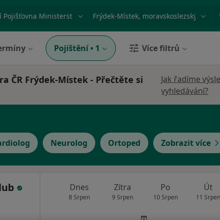
ace, nemoc nebo příjmení
Město nebo region
ermíny
Pojištění
•
1
Více filtrů
ra ČR Frýdek-Místek - Přečtěte si
Jak řadíme výsl
vyhledávání?
ardiolog
Neurolog
Ortoped
Zobrazit více
lub
Dnes
Zítra
Po
Út
8 Srpen
9 Srpen
10 Srpen
11 Srpe