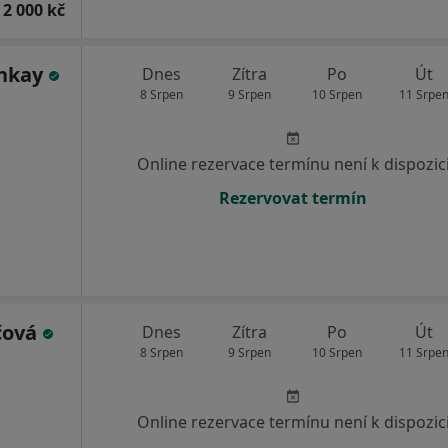
 2 000 kč
ankay
Dnes
Zítra
Po
Út
8 Srpen
9 Srpen
10 Srpen
11 Srpe
Online rezervace termínu není k dispozic
Rezervovat termín
rčová
Dnes
Zítra
Po
Út
8 Srpen
9 Srpen
10 Srpen
11 Srpe
Online rezervace termínu není k dispozic