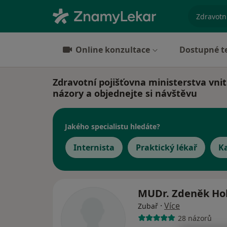
specializ
Online konzultace
Dostupné t
Zdravotní pojišťovna ministerstva vnit
názory a objednejte si návštěvu
Jakého specialistu hledáte?
Internista
Praktický lékař
K
MUDr. Zdeněk Ho
·
Více
Zubař
28 názorů