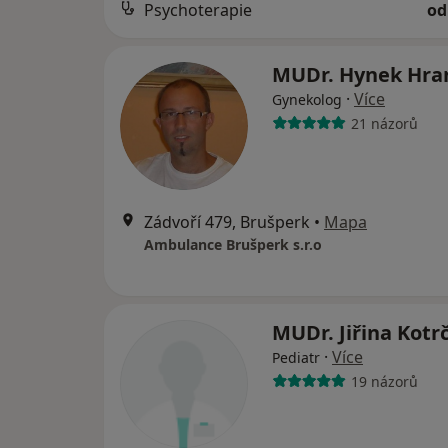
Psychoterapie
od
MUDr. Hynek Hr
·
Více
Gynekolog
21 názorů
Zádvoří 479, Brušperk
•
Mapa
Ambulance Brušperk s.r.o
MUDr. Jiřina Kot
·
Více
Pediatr
19 názorů