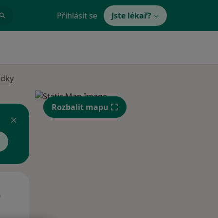
Přihlásit se
Jste lékař?
edky
Rozbalit mapu
St
Čt
Pá
n
12 Srpen
13 Srpen
14 Srpen