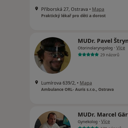
Příborská 27, Ostrava
•
Mapa
Praktický lékař pro děti a dorost
MUDr. Pavel Štr
·
Více
Otorinolaryngolog
29 názorů
Lumírova 639/2,
•
Mapa
Ambulance ORL- Auris s.r.o., Ostrava
MUDr. Marcel Gä
·
Více
Gynekolog