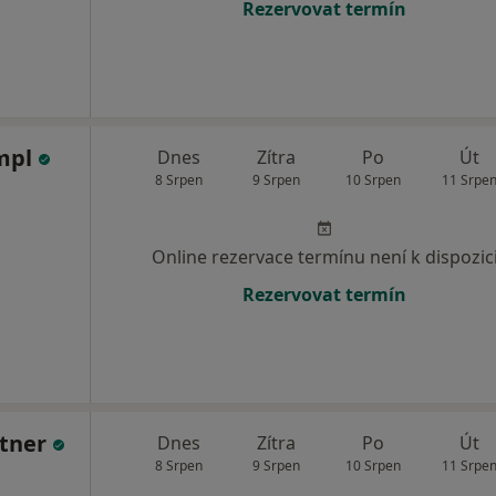
Rezervovat termín
ympl
Dnes
Zítra
Po
Út
8 Srpen
9 Srpen
10 Srpen
11 Srpe
Online rezervace termínu není k dispozic
Rezervovat termín
rtner
Dnes
Zítra
Po
Út
8 Srpen
9 Srpen
10 Srpen
11 Srpe