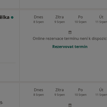
ělka
Dnes
Zítra
Po
Út
8 Srpen
9 Srpen
10 Srpen
11 Srpe
Online rezervace termínu není k dispozic
Rezervovat termín
Dnes
Zítra
Po
Út
8 Srpen
9 Srpen
10 Srpen
11 Srpe
rg,