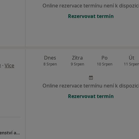
Online rezervace termínu není k dispozic
Rezervovat termín
Dnes
Zítra
Po
Út
8 Srpen
9 Srpen
10 Srpen
11 Srpe
·
Více
t
Online rezervace termínu není k dispozic
Rezervovat termín
Dopravní psychologie, psychologické poradenství a psychoterapie, Havířov - Podlesí