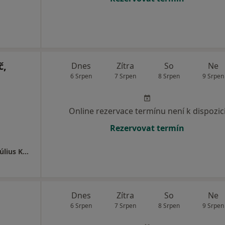
č,
Dnes
Zítra
So
Ne
6 Srpen
7 Srpen
8 Srpen
9 Srpen
Online rezervace termínu není k dispozic
Rezervovat termín
Zlínská poliklinika - POLCHIR s.r.o. - MUDr. Július Kotoč, Ph.D.
Dnes
Zítra
So
Ne
6 Srpen
7 Srpen
8 Srpen
9 Srpen