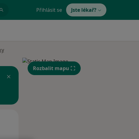
Přihlásit se
Jste lékař?
ky
Rozbalit mapu
Po
Út
St
10 Srpen
11 Srpen
12 Srpen