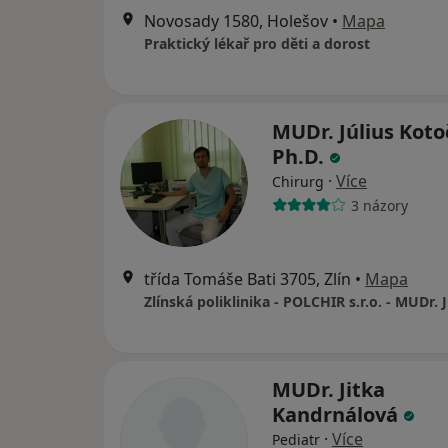
Novosady 1580, Holešov
•
Mapa
Praktický lékař pro děti a dorost
MUDr. Július Koto
Ph.D.
·
Více
Chirurg
3 názory
třída Tomáše Bati 3705, Zlín
•
Mapa
MUDr. Jitka
Kandrnálová
·
Více
Pediatr