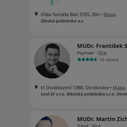
třída Tomáše Bati 3705, Zlín
•
Mapa
Zlínská poliklinika a.s.
MUDr. František 
·
Více
Psychiatr
10 názorů
tř. Osvobození 1388, Otrokovice
•
Mapa
Soul SF s.r.o. Městská poliklinika s.r.o. Otr
MUDr. Martin Zic
·
Více
Zubař