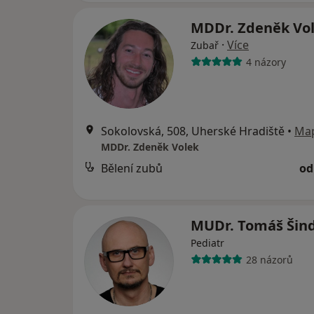
MDDr. Zdeněk Vo
·
Více
Zubař
4 názory
Sokolovská, 508, Uherské Hradiště
•
Ma
MDDr. Zdeněk Volek
Bělení zubů
od
MUDr. Tomáš Šin
Pediatr
28 názorů