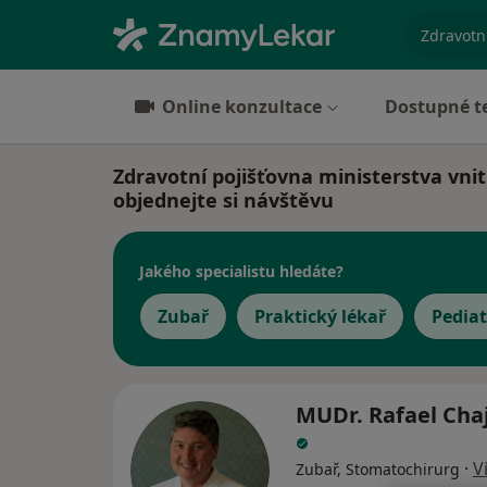
specializ
Online konzultace
Dostupné t
Zdravotní pojišťovna ministerstva vnitr
objednejte si návštěvu
Jakého specialistu hledáte?
Zubař
Praktický lékař
Pediat
MUDr. Rafael Cha
·
V
Zubař, Stomatochirurg