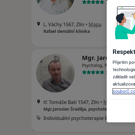
28 názorů
L. Váchy 1567, Zlín
•
Mapa
Rafael dentální klinika
Respekt
Mgr. Jaroslav Šra
Přijetím p
Psycholog, Psychoterapeu
technologi
2 názory
základě vaš
aktualizova
souborů co
tř. Tomáše Bati 1547, Zlín
•
Mapa
Individuální psychoterapie
Cena nebyla