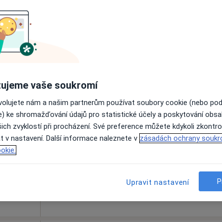
Online rezervace termínu není k dispozic
Zobrazit telefonní číslo
ujeme vaše soukromí
děja
Dnes
Zítra
So
Ne
ovolujete nám a našim partnerům používat soubory cookie (nebo po
6 Srpen
7 Srpen
8 Srpen
9 Srpen
·
Více
t
e) ke shromažďování údajů pro statistické účely a poskytování obs
ich zvyklostí při procházení. Své preference můžete kdykoli zkontro
t v nastavení. Další informace naleznete v
Online rezervace termínu není k dispozic
zásadách ochrany soukr
okie.
Zobrazit telefonní číslo
Mgr.Jaroslav Šraděja, psychologické poradenství, psychoterapie
P
Upravit nastavení
 přidána