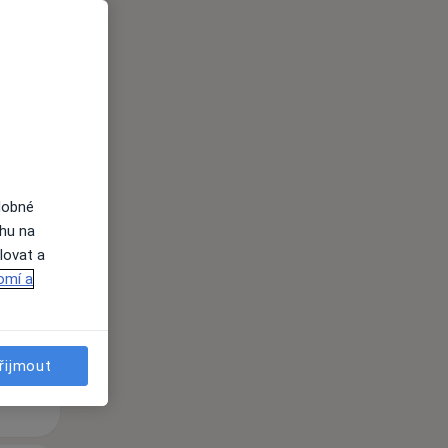
i
Po
Út
St
dobné
10 Srpen
11 Srpen
12 Srpen
ahu na
lovat a
i
omí a
řijmout