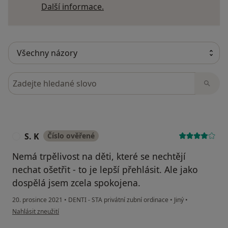
Další informace o názorech
Další informace.
Hledejte v názorech
S. K
Číslo ověřené
S
Nemá trpělivost na děti, které se nechtějí
nechat ošetřit - to je lepší přehlásit. Ale jako
dospělá jsem zcela spokojena.
20. prosince 2021
•
DENTI - STA privátní zubní ordinace
•
Jiný
•
podle názoru uživatele S. K
Nahlásit zneužití