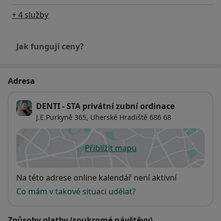
+ 4 služby
Jak fungují ceny?
Adresa
DENTI - STA privátní zubní ordinace
J.E.Purkyně 365,
Uherské Hradiště
686 68
Přiblížit mapu
se otevře v nové záložce
Dostupnost
Na této adrese online kalendář není aktivní
Co mám v takové situaci udělat?
Způsoby platby (soukromé návštěvy)