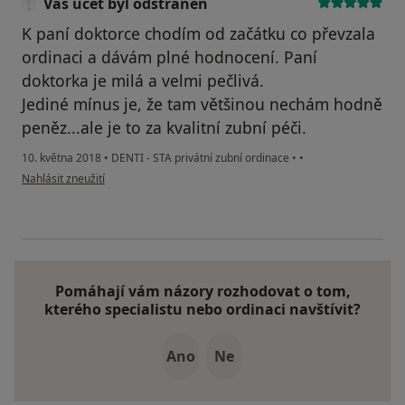
Váš účet byl odstraněn
K paní doktorce chodím od začátku co převzala
ordinaci a dávám plné hodnocení. Paní
doktorka je milá a velmi pečlivá.
Jediné mínus je, že tam většinou nechám hodně
peněz...ale je to za kvalitní zubní péči.
10. května 2018
•
DENTI - STA privátní zubní ordinace
•
•
podle názoru uživatele Váš účet byl odstraněn
Nahlásit zneužití
Pomáhají vám názory rozhodovat o tom,
kterého specialistu nebo ordinaci navštívit?
Ano
Ne