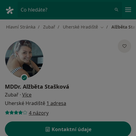
Hla
Co hledáte?
Hlavní Stránka
Zubař
Uherské Hradiště
Alžběta St
Změna města
MDDr.
Alžběta Stašková
o specializacích
Zubař
·
Více
Uherské Hradiště
1 adresa
4 názory
Kontaktní údaje