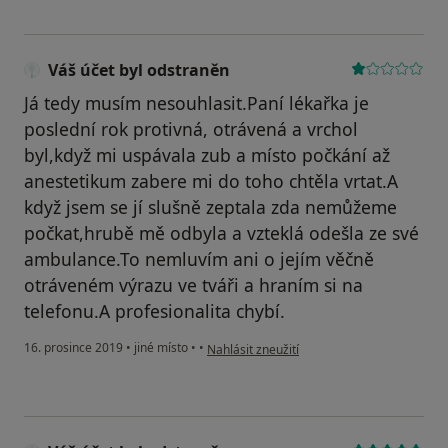
Váš účet byl odstraněn
Já tedy musím nesouhlasit.Paní lékařka je
poslední rok protivná, otrávená a vrchol
byl,když mi uspávala zub a místo počkání až
anestetikum zabere mi do toho chtěla vrtat.A
když jsem se jí slušně zeptala zda nemůžeme
počkat,hrubě mě odbyla a vzteklá odešla ze své
ambulance.To nemluvím ani o jejím věčně
otráveném výrazu ve tváři a hraním si na
telefonu.A profesionalita chybí.
podle názoru uživatele Váš účet byl odstra
16. prosince 2019
•
jiné místo
•
•
Nahlásit zneužití