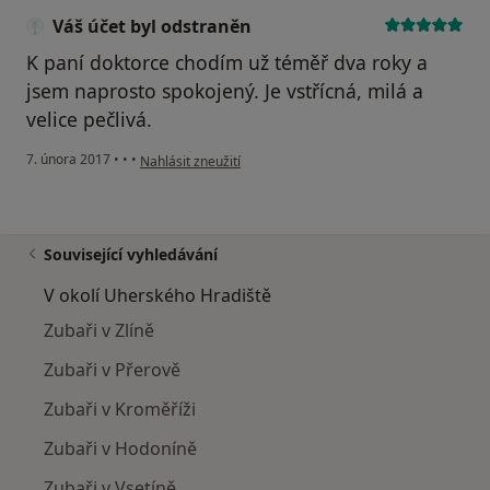
Váš účet byl odstraněn
K paní doktorce chodím už téměř dva roky a
jsem naprosto spokojený. Je vstřícná, milá a
velice pečlivá.
podle názoru uživatele Váš účet byl odstraněn
7. února 2017
•
•
•
Nahlásit zneužití
Související vyhledávání
V okolí Uherského Hradiště
Zubaři v Zlíně
Zubaři v Přerově
Zubaři v Kroměříži
Zubaři v Hodoníně
Zubaři v Vsetíně