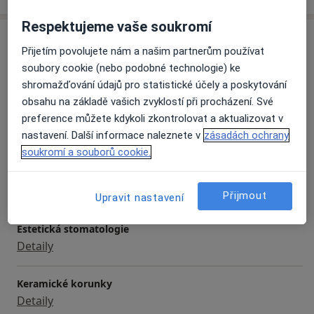
Rozsah péče:
Respektujeme vaše soukromí
Služby a ceník služeb
Preventivní prohlídky
Přijetím povolujete nám a našim partnerům používat
Bělení zubů
Dentální hygiena
soubory cookie (nebo podobné technologie) ke
Detaily
Bělení zubů
shromažďování údajů pro statistické účely a poskytování
Zhotovení panoramatických snímků
obsahu na základě vašich zvyklostí při procházení. Své
Endodoncie - ošetření kořenových kanálků
preference můžete kdykoli zkontrolovat a aktualizovat v
Dentální hygiena
Estetická stomatologie
nastavení. Další informace naleznete v
zásadách ochrany
Detaily
Stomatochirurgie
soukromí a souborů cookie.
Fixní a snímatelné náhrady zubů
Endodontické konzultace
Detaily
Přijmout
Upravit nastavení
Estetická stomatologie
Detaily
Keramické korunky
Detaily