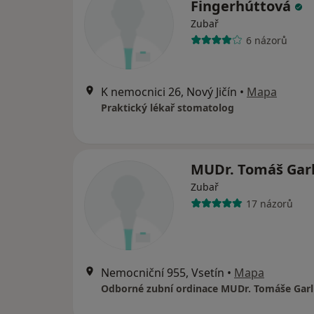
Fingerhúttová
Zubař
6 názorů
K nemocnici 26, Nový Jičín
•
Mapa
Praktický lékař stomatolog
MUDr. Tomáš Gar
Zubař
17 názorů
Nemocniční 955, Vsetín
•
Mapa
Odborné zubní ordinace MUDr. Tomáše Garl