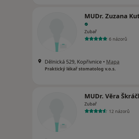
MUDr. Zuzana Ku
Zubař
6 názorů
Dělnická 529, Kopřivnice
•
Mapa
Praktický lékař stomatolog v.o.s.
MUDr. Věra Škrá
Zubař
12 názorů