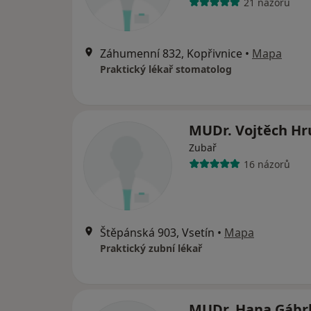
21 názorů
Záhumenní 832, Kopřivnice
•
Mapa
Praktický lékař stomatolog
MUDr. Vojtěch Hr
Zubař
16 názorů
Štěpánská 903, Vsetín
•
Mapa
Praktický zubní lékař
MUDr. Hana Gábrl