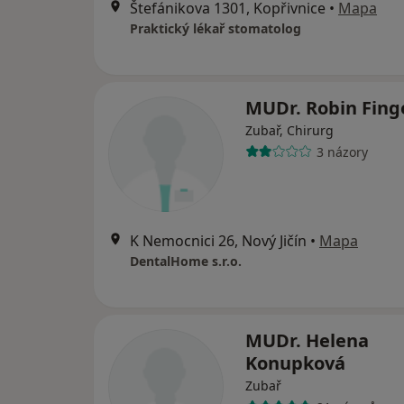
Štefánikova 1301, Kopřivnice
•
Mapa
Praktický lékař stomatolog
MUDr. Robin Fing
Zubař, Chirurg
3 názory
K Nemocnici 26, Nový Jičín
•
Mapa
DentalHome s.r.o.
MUDr. Helena
Konupková
Zubař