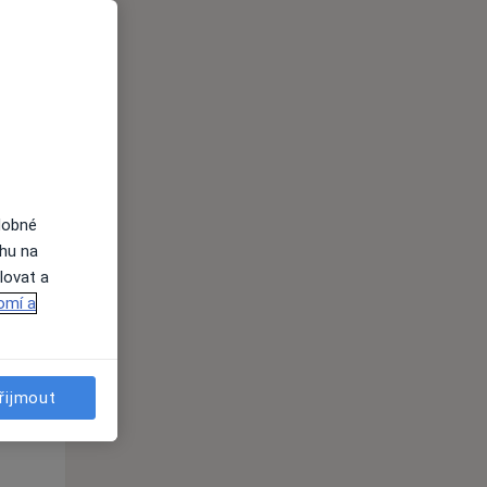
Po
Út
St
10 Srpen
11 Srpen
12 Srpen
i
dobné
ahu na
lovat a
omí a
Po
Út
St
10 Srpen
11 Srpen
12 Srpen
řijmout
i