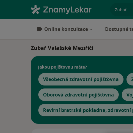
specializ
Online konzultace
Dostupné t
Zubař Valašské Meziříčí
Jakou pojišťovnu máte?
Všeobecná zdravotní pojišťovna
Oborová zdravotní pojišťovna
Vo
Revírní bratrská pokladna, zdravotní