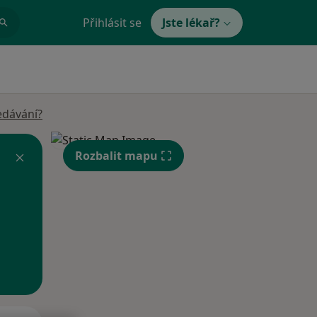
Přihlásit se
Jste lékař?
edávání?
Rozbalit mapu