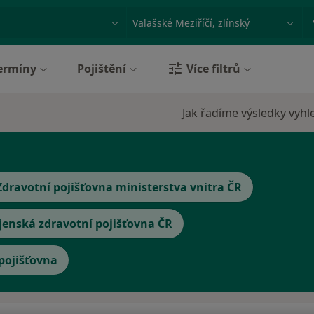
ace, nemoc nebo příjmení
Město nebo region
ermíny
Pojištění
Více filtrů
Jak řadíme výsledky vyhl
Zdravotní pojišťovna ministerstva vnitra ČR
jenská zdravotní pojišťovna ČR
 pojišťovna