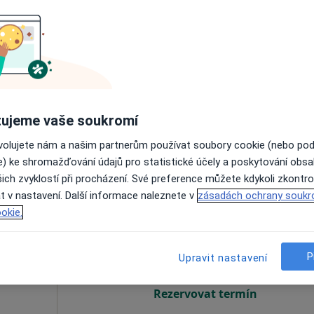
ola
Dnes
Zítra
So
Ne
6 Srpen
7 Srpen
8 Srpen
9 Srpen
e
Online rezervace termínu není k dispozic
Zobrazit telefonní číslo
ujeme vaše soukromí
ovolujete nám a našim partnerům používat soubory cookie (nebo po
od 532 kč
e) ke shromažďování údajů pro statistické účely a poskytování obs
ich zvyklostí při procházení. Své preference můžete kdykoli zkontro
t v nastavení. Další informace naleznete v
zásadách ochrany soukr
lková
Dnes
Zítra
So
Ne
okie.
6 Srpen
7 Srpen
8 Srpen
9 Srpen
P
Upravit nastavení
Online rezervace termínu není k dispozic
Rezervovat termín