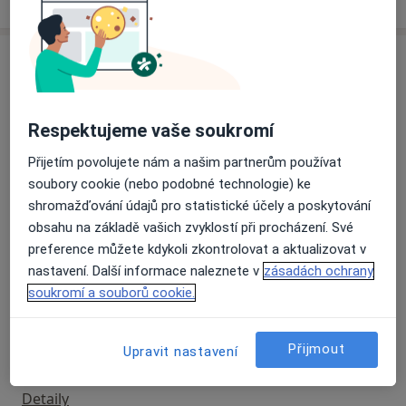
Služby a ceník služeb
Chirurgická konzultace
Detaily
Respektujeme vaše soukromí
Přijetím povolujete nám a našim partnerům používat
Endodontické konzultace
soubory cookie (nebo podobné technologie) ke
Detaily
shromažďování údajů pro statistické účely a poskytování
obsahu na základě vašich zvyklostí při procházení. Své
Implantologická konzultace
preference můžete kdykoli zkontrolovat a aktualizovat v
Detaily
nastavení. Další informace naleznete v
zásadách ochrany
soukromí a souborů cookie.
Kvalifikace na operační zákrok
Detaily
Přijmout
Upravit nastavení
Modelování rtů
Detaily