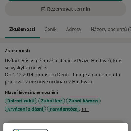
Rezervovat termín
Zkušenosti
Ceník
Adresy
Názory pacientů (
Zkušenosti
Uvítám Vás v mé nové ordinaci v Praze Hostivaři, kde
se vyskytuji nejvíce.
Od 1.12.2014 opouštím Dental Image a naplno budu
pracovat v mé nové ordinaci v Hostivaři.
Hlavní léčená onemocnění
Bolesti zubů
Zubní kaz
Zubní kámen
a11y_sr_more_dise
Krvácení z dásní
Paradentóza
+11
Více
o zkušenostech