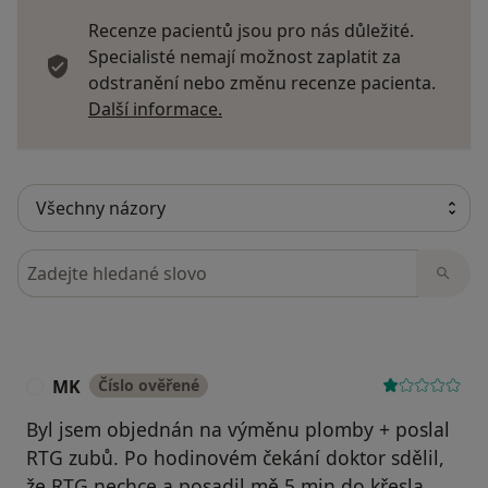
Recenze pacientů jsou pro nás důležité.
Specialisté nemají možnost zaplatit za
odstranění nebo změnu recenze pacienta.
Další informace o názorech
Další informace.
Hledejte v názorech
MK
Číslo ověřené
M
Byl jsem objednán na výměnu plomby + poslal
RTG zubů. Po hodinovém čekání doktor sdělil,
že RTG nechce a posadil mě 5 min do křesla,