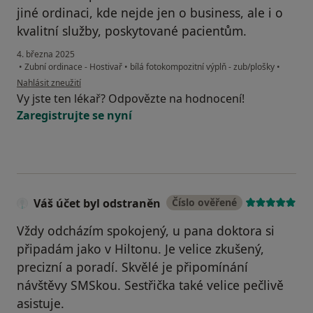
jiné ordinaci, kde nejde jen o business, ale i o
kvalitní služby, poskytované pacientům.
4. března 2025
•
Zubní ordinace - Hostivař
•
bílá fotokompozitní výplň - zub/plošky
•
podle názoru uživatele MK
Nahlásit zneužití
Vy jste ten lékař? Odpovězte na hodnocení!
Zaregistrujte se nyní
Váš účet byl odstraněn
Číslo ověřené
Vždy odcházím spokojený, u pana doktora si
připadám jako v Hiltonu. Je velice zkušený,
precizní a poradí. Skvělé je připomínání
návštěvy SMSkou. Sestřička také velice pečlivě
asistuje.