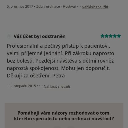
podle názoru uživatele Váš ú
5. prosince 2017
•
Zubní ordinace - Hostivař
•
•
Nahlásit zneužití
Váš účet byl odstraněn
Profesionální a pečlivý přístup k pacientovi,
velmi příjemné jednání. Při zákroku naprosto
bez bolesti. Pozdější návštěva s dětmi rovněž
naprostá spokojenost. Mohu jen doporučit.
Děkuji za ošetření. Petra
podle názoru uživatele Váš účet byl odstraněn
11. listopadu 2015
•
•
•
Nahlásit zneužití
Pomáhají vám názory rozhodovat o tom,
kterého specialistu nebo ordinaci navštívit?