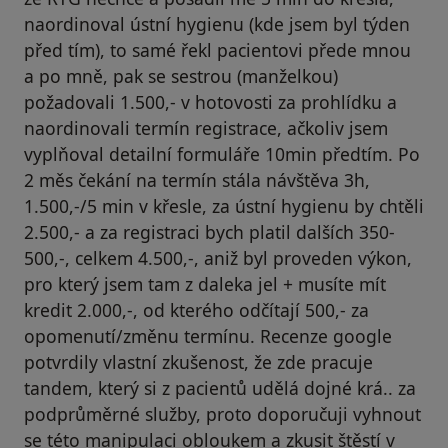
naordinoval ústní hygienu (kde jsem byl týden
před tím), to samé řekl pacientovi přede mnou
a po mně, pak se sestrou (manželkou)
požadovali 1.500,- v hotovosti za prohlídku a
naordinovali termín registrace, ačkoliv jsem
vyplňoval detailní formuláře 10min předtím. Po
2 měs čekání na termín stála návštěva 3h,
1.500,-/5 min v křesle, za ústní hygienu by chtěli
2.500,- a za registraci bych platil dalších 350-
500,-, celkem 4.500,-, aniž byl proveden výkon,
pro který jsem tam z daleka jel + musíte mít
kredit 2.000,-, od kterého odčítají 500,- za
opomenutí/změnu termínu. Recenze google
potvrdily vlastní zkušenost, že zde pracuje
tandem, který si z pacientů udělá dojné krá.. za
podprůměrné služby, proto doporučuji vyhnout
se této manipulaci obloukem a zkusit štěstí v