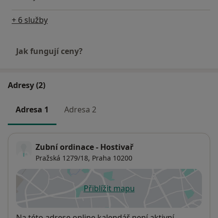
+ 6 služby
Jak fungují ceny?
Adresy (2)
Adresa 1
Adresa 2
Zubní ordinace - Hostivař
Pražská 1279/18,
Praha
10200
Přiblížit mapu
se otevře v nové záložce
Dostupnost
Na této adrese online kalendář není aktivní