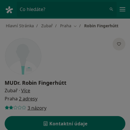
Hla
Co hledáte?
Hlavní Stránka
Zubař
Praha
Robin Fingerhútt
Změna města
MUDr.
Robin Fingerhútt
o specializacích
Zubař
·
Více
Praha
2 adresy
3 názory
Kontaktní údaje