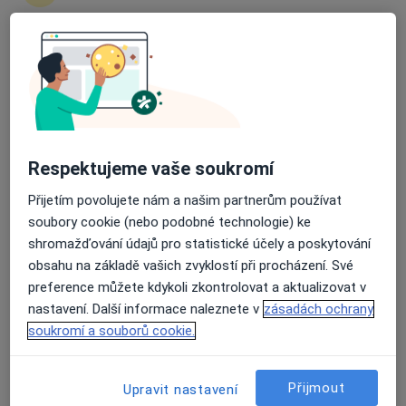
zahájení nebo pokračování léčby. Pokud to
potřebujete, můžete si také objednat návštěvu v
ordinaci.
Průměrné hodnocení na Apple a Play Store 4.5
Zobrazit profily specialistů
Jak to funguje?
Respektujeme vaše soukromí
Přijetím povolujete nám a našim partnerům používat
Odborníci
soubory cookie (nebo podobné technologie) ke
shromažďování údajů pro statistické účely a poskytování
obsahu na základě vašich zvyklostí při procházení. Své
preference můžete kdykoli zkontrolovat a aktualizovat v
Pavla Krejnická
nastavení. Další informace naleznete v
zásadách ochrany
soukromí a souborů cookie.
Zubař
Sedlice
Přijmout
Upravit nastavení