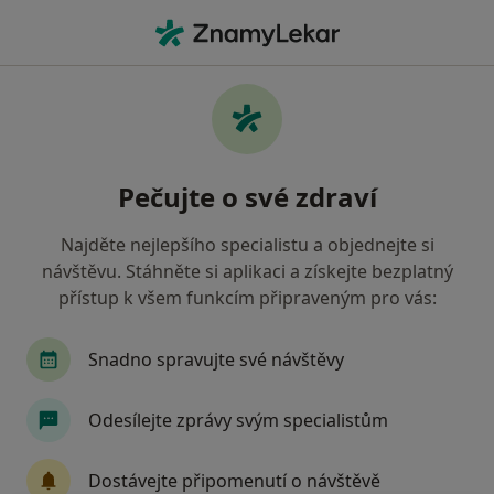
Hla
Co hledáte?
Hlavní Stránka
Nemoci
Zadržené Zuby
Zadržené zuby - informace,
Pečujte o své zdraví
specialisté, otázky a odpovědi
Najděte nejlepšího specialistu a objednejte si
návštěvu. Stáhněte si aplikaci a získejte bezplatný
přístup k všem funkcím připraveným pro vás:
Informace
Snadno spravujte své návštěvy
Odesílejte zprávy svým specialistům
Dbejte o své zdraví
Zůstaňte doma a vyberte online konzultaci pro
Dostávejte připomenutí o návštěvě