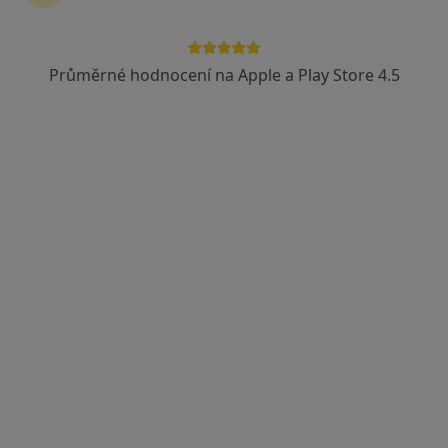
Průměrné hodnocení na Apple a Play Store 4.5
MDDr. Iva Dvořáková
·
Více
Zubař
3 názory
Palackého 14, Olomouc
•
Mapa
GUM care s.r.o.
Rentgen zubů
Hrazeno pojišťovnou
Tento specialista nenabízí online rezervaci termínu na této adrese.
Rezervovat termín