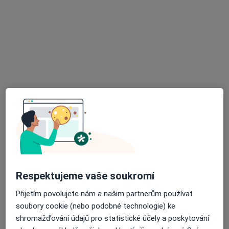
MDDr. Marek Grulich
·
Více
Zubař, Parodontolog
4 názory
Lisušina , Olomouc
•
Mapa
Posádková ošetřovna Olomouc
Tento specialista nenabízí online rezervaci termínu na této adrese.
Rezervovat termín
Respektujeme vaše soukromí
Přijetím povolujete nám a našim partnerům používat
soubory cookie (nebo podobné technologie) ke
shromažďování údajů pro statistické účely a poskytování