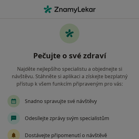
Hla
Zubař • Přerov, olomoucký
Filtry
Mapa
Zubař Přerov
Pečujte o své zdraví
Jak řadíme výsledky vyhledávání?
Najděte nejlepšího specialistu a objednejte si
návštěvu. Stáhněte si aplikaci a získejte bezplatný
Jakou pojišťovnu máte?
přístup k všem funkcím připraveným pro vás:
Všeobecná zdravotní pojišťovna
Zdravotní poj
Snadno spravujte své návštěvy
Odesílejte zprávy svým specialistům
Dostávejte připomenutí o návštěvě