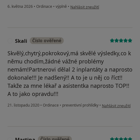
podle názoru uživatele Inba
6. května 2026
•
Ordinace
•
výplně
•
Nahlásit zneužití
Skali
Číslo ověřené
S
Skvělý,chytrý,pokrokový,má skvělé výsledky,co k
němu chodím,žádné vážné problémy
nemám!Partnerovi dělal 2 inplantáty a naprosto
dokonale!!! Je nadšený!! A to je u něj co říct!!
Takže za mne lékař a asistentka naprosto TOP!!
A to jako opravdu!!!
podle názoru uživatele
21. listopadu 2020
•
Ordinace
•
preventivní prohlídky
•
Nahlásit zneužití
Martina
Číslo ověřené
M