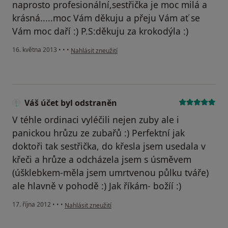
naprosto profesionální,sestřička je moc milá a
krásná.....moc Vám děkuju a přeju Vám ať se
Vám moc daří :) P.S:děkuju za krokodýla :)
podle názoru uživatele Váš účet byl odstraněn
16. května 2013
•
•
•
Nahlásit zneužití
Váš účet byl odstraněn
V téhle ordinaci vyléčili nejen zuby ale i
panickou hrůzu ze zubařů :) Perfektní jak
doktoři tak sestřička, do křesla jsem usedala v
křeči a hrůze a odcházela jsem s úsměvem
(úšklebkem-měla jsem umrtvenou půlku tváře)
ale hlavně v pohodě :) Jak říkám- božíí :)
podle názoru uživatele Váš účet byl odstraněn
17. října 2012
•
•
•
Nahlásit zneužití