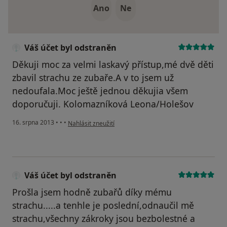
Ano
Ne
Váš účet byl odstraněn
Děkuji moc za velmi laskavý přístup,mé dvě děti
zbavil strachu ze zubaře.A v to jsem už
nedoufala.Moc ještě jednou děkujia všem
doporučuji. Kolomazníková Leona/Holešov
podle názoru uživatele Váš účet byl odstraněn
16. srpna 2013
•
•
•
Nahlásit zneužití
Váš účet byl odstraněn
Prošla jsem hodně zubařů díky mému
strachu.....a tenhle je poslední,odnaučil mě
strachu,všechny zákroky jsou bezbolestné a