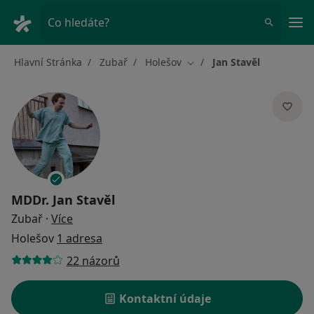
Hla
Co hledáte?
Hlavní Stránka
Zubař
Holešov
Jan Stavěl
Změna města
MDDr.
Jan Stavěl
o specializacích
Zubař
·
Více
Holešov
1 adresa
22 názorů
Kontaktní údaje