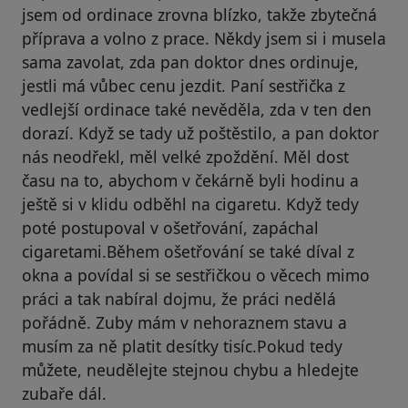
jsem od ordinace zrovna blízko, takže zbytečná
příprava a volno z prace. Někdy jsem si i musela
sama zavolat, zda pan doktor dnes ordinuje,
jestli má vůbec cenu jezdit. Paní sestřička z
vedlejší ordinace také nevěděla, zda v ten den
dorazí. Když se tady už poštěstilo, a pan doktor
nás neodřekl, měl velké zpoždění. Měl dost
času na to, abychom v čekárně byli hodinu a
ještě si v klidu odběhl na cigaretu. Když tedy
poté postupoval v ošetřování, zapáchal
cigaretami.Během ošetřování se také díval z
okna a povídal si se sestřičkou o věcech mimo
práci a tak nabíral dojmu, že práci nedělá
pořádně. Zuby mám v nehoraznem stavu a
musím za ně platit desítky tisíc.Pokud tedy
můžete, neudělejte stejnou chybu a hledejte
zubaře dál.