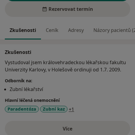
Rezervovat termín
Zkušenosti
Ceník
Adresy
Názory pacientů (
Zkušenosti
Vystudoval jsem královehradeckou lékařskou fakultu
Univerzity Karlovy, v Holešově ordinuji od 1.7. 2009.
Odborník na:
Zubní lékařství
Hlavní léčená onemocnění
a11y_sr_more_diseases
Paradentóza
Zubní kaz
+1
Více
o zkušenostech