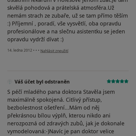
skvělá pohodová a prátelská atmosféra.Už
nemám strach ze zubaře, už se tam přímo těším
:) Příjemní , poradí, vše vysvětlí, oba opravdu
profesionálove a na slečnu asistentku se jeden
opravdu vydrží dívat :)
podle názoru uživatele Váš účet byl odstraněn
14. ledna 2012
•
•
•
Nahlásit zneužití
Váš účet byl odstraněn
S péčí mladého pana doktora Stavěla jsem
maximálně spokojená. Citlivý přístup,
bezbolestnost ošetření...Mám od něj
překrásnou bílou výplň, kterou nikdo ani
nerozpozná od zdravých zubů, jak je dokonale
vymodelovaná:-)Navíc je pan doktor velice