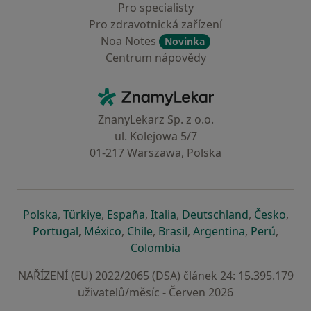
Pro specialisty
Pro zdravotnická zařízení
Noa Notes
Novinka
Centrum nápovědy
Kontakt
ZnamyLekar - Hlavní stránka
ZnanyLekarz Sp. z o.o.
ul. Kolejowa 5/7
01-217 Warszawa, Polska
se otevře v nové záložce
se otevře v nové záložce
se otevře v nové záložce
se otevře v nové záložce
se otevře v 
se o
Polska
,
Türkiye
,
España
,
Italia
,
Deutschland
,
Česko
,
se otevře v nové záložce
se otevře v nové záložce
se otevře v nové záložce
se otevře v nové záložc
se otevře v 
se ote
Portugal
,
México
,
Chile
,
Brasil
,
Argentina
,
Perú
,
se otevře v nové záložce
Colombia
NAŘÍZENÍ (EU) 2022/2065 (DSA) článek 24: 15.395.179
uživatelů/měsíc - Červen 2026