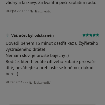
vlídný a laskavý. Za kvalitní péči zaplatím ráda.
podle názoru uživatele Váš účet byl odstraněn
20. října 2011
•
•
•
Nahlásit zneužití
Váš účet byl odstraněn
Dovedl během 15 minut ošetřit kaz u čtyřletého
vystrašeného dítěte!
Nemám slov, je prostě báječný :)
Rodiče, kteří hledáte citlivého zubaře pro vaše
dítě, neváhejte a přehlaste se k němu, dokud
bere :)
podle názoru uživatele Váš účet byl odstraněn
28. září 2011
•
•
•
Nahlásit zneužití