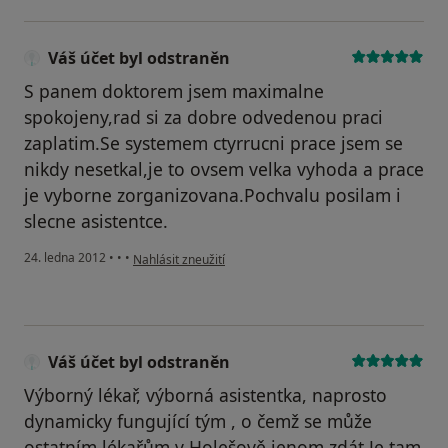
Váš účet byl odstraněn
S panem doktorem jsem maximalne
spokojeny,rad si za dobre odvedenou praci
zaplatim.Se systemem ctyrrucni prace jsem se
nikdy nesetkal,je to ovsem velka vyhoda a prace
je vyborne zorganizovana.Pochvalu posilam i
slecne asistentce.
podle názoru uživatele Váš účet byl odstraněn
24. ledna 2012
•
•
•
Nahlásit zneužití
Váš účet byl odstraněn
Výborný lékař, výborná asistentka, naprosto
dynamicky fungující tým , o čemž se může
ostatním lékařům v Holešově jenom zdát.Je tam