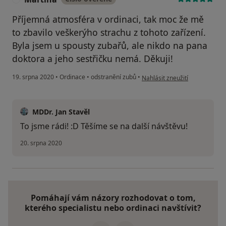
Příjemná atmosféra v ordinaci, tak moc že mě
to zbavilo veškerýho strachu z tohoto zařízení.
Byla jsem u spousty zubařů, ale nikdo na pana
doktora a jeho sestřičku nemá. Děkuji!
podle názoru uživatele Martin
19. srpna 2020
•
Ordinace
•
odstranění zubů
•
Nahlásit zneužití
MDDr. Jan Stavěl
To jsme rádi! :D Těšíme se na další návštěvu!
20. srpna 2020
Pomáhají vám názory rozhodovat o tom,
kterého specialistu nebo ordinaci navštívit?