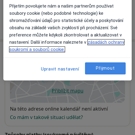
Přijetím povolujete nám a našim partnerům používat
+1 služba
soubory cookie (nebo podobné technologie) ke
shromažďování údajů pro statistické účely a poskytování
obsahu na základě vašich zvyklostí při procházení. Své
Jak fungují ceny?
preference můžete kdykoli zkontrolovat a aktualizovat v
nastavení. Další informace naleznete v
zásadách ochrany
Adresa
soukromí a souborů cookie.
Ordinace
Přijmout
Upravit nastavení
Novosady 1580,
Holešov
76901
Přiblížit mapu
se otevře v nové záložce
Dostupnost
Na této adrese online kalendář není aktivní
Co mám v takové situaci udělat?
Způsoby platby (soukromé návštěvy)