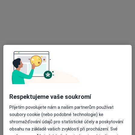
·
Více
Zubař
14 názorů
Slovenská 3066, Zlín
•
Mapa
MORAVEC DENT - MEDICAL s.r.o.
Tento specialista nenabízí online rezervaci termínu na této adrese.
Rezervovat termín
Respektujeme vaše soukromí
Přijetím povolujete nám a našim partnerům používat
soubory cookie (nebo podobné technologie) ke
MUDr. Tomáš Moravec
shromažďování údajů pro statistické účely a poskytování
·
Více
Zubař
obsahu na základě vašich zvyklostí při procházení. Své
5 názorů