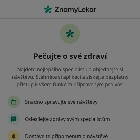
Hla
Zubař • Holešov, zlínský
Filtry
Mapa
Zubař Holešov
Pečujte o své zdraví
Jak řadíme výsledky vyhledávání?
Najděte nejlepšího specialistu a objednejte si
návštěvu. Stáhněte si aplikaci a získejte bezplatný
Jakou pojišťovnu máte?
přístup k všem funkcím připraveným pro vás:
Zdravotní pojišťovna ministerstva vnitra ČR
O
Snadno spravujte své návštěvy
Odesílejte zprávy svým specialistům
Dostávejte připomenutí o návštěvě