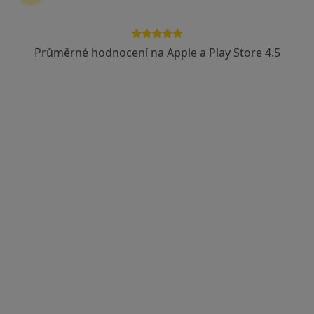
Průměrné hodnocení na Apple a Play Store 4.5
MUDr. Rafael Chajrušev
·
Více
Zubař, Stomatochirurg
28 názorů
L. Váchy 1567, Zlín
•
Mapa
Rafael dentální klinika
Tento specialista nenabízí online rezervaci termínu na této adrese.
Rezervovat termín