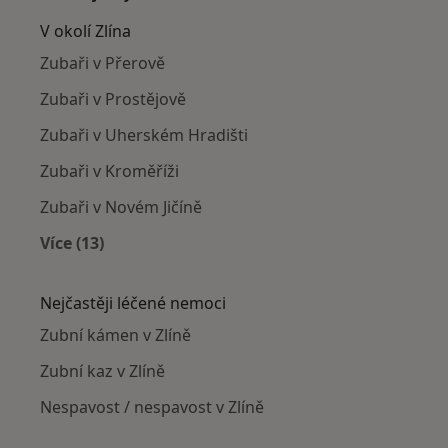
V okolí Zlína
Zubaři v Přerově
Zubaři v Prostějově
Zubaři v Uherském Hradišti
Zubaři v Kroměříži
Zubaři v Novém Jičíně
Více (13)
Více v kategorii: V okolí Zlína
Nejčastěji léčené nemoci
Zubní kámen v Zlíně
Zubní kaz v Zlíně
Nespavost / nespavost v Zlíně