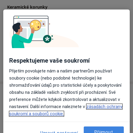
Keramické korunky
Detaily
Ošetření kořenových kanálků
Detaily
+ 3 služby
Respektujeme vaše soukromí
Jak fungují ceny?
Přijetím povolujete nám a našim partnerům používat
soubory cookie (nebo podobné technologie) ke
shromažďování údajů pro statistické účely a poskytování
Adresa
obsahu na základě vašich zvyklostí při procházení. Své
preference můžete kdykoli zkontrolovat a aktualizovat v
MORAVEC DENT - MEDICAL s.r.o.
nastavení. Další informace naleznete v
zásadách ochrany
Slovenská 3066,
Zlín
76001
soukromí a souborů cookie.
Přiblížit mapu
Přijmout
Upravit nastavení