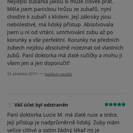
Nejlepší zubařka jakou si může člověk přát.
Měla jsem panickou hrůzu ze zubařů, nyní
chodím k zubaři s klidem. Její zákroky jsou
nebolestivé, má lidský přístup. Absolvovala
jsem u ní od vrtání, umrtvování zubu až po
korunky a vše perfektní. Korunky na předních
zubech nejdou absolutně rozeznat od vlastních
zubů. Paní doktorka má zlaté ručičky a mohu ji
všem jen a jen doporučit!
podle názoru uživatele i.mrlikova
23. prosince 2017
•
•
•
Nahlásit zneužití
Váš účet byl odstraněn
Paní doktorka Lucie M. má zlaté ruce a srdce.
Její přístup je nadprůměrně lidský. Zuby mám
velice citlivé a zatím žádný lékař mi je