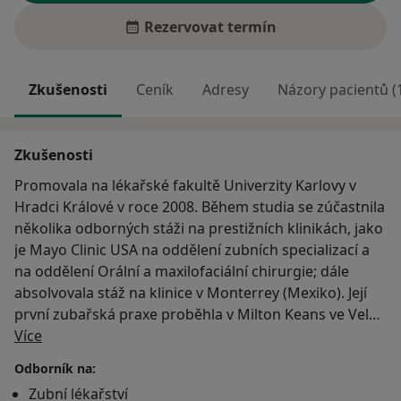
Rezervovat termín
Zkušenosti
Ceník
Adresy
Názory pacientů (
Zkušenosti
Promovala na lékařské fakultě Univerzity Karlovy v
Hradci Králové v roce 2008. Během studia se zúčastnila
několika odborných stáži na prestižních klinikách, jako
je Mayo Clinic USA na oddělení zubních specializací a
na oddělení Orální a maxilofaciální chirurgie; dále
absolvovala stáž na klinice v Monterrey (Mexiko). Její
první zubařská praxe proběhla v Milton Keans ve Velké
O mně
Británii. Nyní se zabývá hlavně estetickou stomatologií
Více
a protetikou. Mluví plynule anglicky a španělsky. Ráda
Odborník na:
sportuje (tenis, lyžování), hraje na klavír a na flétnu.
Zubní lékařství