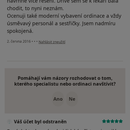
navrhne více řešení. Dříve sem se k lékaři bála
chodit, to nyni neznám.
Ocenuji také moderní vybavení ordinace a vždy
úsměvavý personál a sestřičky. Jsem nadmíru
spokojená.
podle názoru uživatele Váš účet byl odstraněn
2. června 2016
•
•
•
Nahlásit zneužití
Pomáhají vám názory rozhodovat o tom,
kterého specialistu nebo ordinaci navštívit?
Ano
Ne
Váš účet byl odstraněn