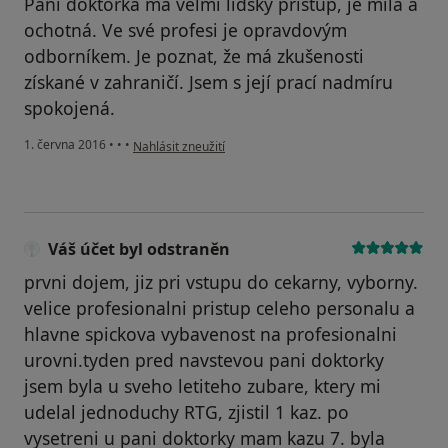
Paní doktorka má velmi lidský přístup, je milá a
ochotná. Ve své profesi je opravdovým
odborníkem. Je poznat, že má zkušenosti
získané v zahraničí. Jsem s její prací nadmíru
spokojená.
podle názoru uživatele Váš účet byl odstraněn
1. června 2016
•
•
•
Nahlásit zneužití
Váš účet byl odstraněn
prvni dojem, jiz pri vstupu do cekarny, vyborny.
velice profesionalni pristup celeho personalu a
hlavne spickova vybavenost na profesionalni
urovni.tyden pred navstevou pani doktorky
jsem byla u sveho letiteho zubare, ktery mi
udelal jednoduchy RTG, zjistil 1 kaz. po
vysetreni u pani doktorky mam kazu 7. byla