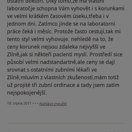
ostatní doktoři. Díky tomu,že má vlastní
laboratoř,je schopna Vám vyhovět i s korunkami
ve velmi krátkém časovém úseku,třeba i v
jednom dni. Zatímco jinde se na laboratorní
práce čeká i měsíc. Protože často cestuji,tak mi
tento styl velmi vyhovuje. nehledě na to, že
ceny korunek nejsou zdaleka nejvyšší ve
Zlíně,jak si někteří pacienti myslí. Prostředí sice
působí velmi nadstandartně,ale ceny se dají
srovnat s ostatními zubními lékaři ve
Zlíně,mluvím z vlastních zkušeností,mám totiž
už projité tři zubní ordinace a tady jsem zatím
nejspokojenější.
podle názoru uživatele Pacient
18. srpna 2011
•
•
•
Nahlásit zneužití