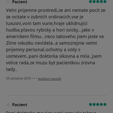
Pacient
Velni prijemne prostredi,ze ani nemate pocit ze
se ocitate v zubnich ordinacich,vse je
luxusni,voni tam vune,hraje uklidnujici
hudba,plavou rybicky a hori svicky...jako v
americkem filmu...neco takoveho jsem jeste ve
Zline vskutku nevidela..a samozrejme velmi
prijemny personal,ochotny a vzdy s
usmevem..pani doktorka sikovna a mila..jsem
velice rada,ze muzu byt pacientkou zrovna
tady..
podle názoru uživatele Pacient
29. prosince 2010
•
•
•
Nahlásit zneužití
Pacient
Pani doktorka ma sice vyssi ceny,ale takove