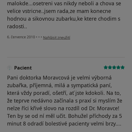
malokde...osetreni vas nikdy neboli a chova se
velice vstricne..jsem rada,ze mam konecne
hodnou a sikovnou zubarku,ke ktere chodim s
radosti..
podle názoru uživatele Pacient
6. července 2010
•
•
•
Nahlásit zneužití
Pacient
Pani doktorka Moravcová je velmi výborná
zubařka, příjemná, milá a sympatická paní,
která vždy poradí, ošetří, ať jste kdokoli. Na to,
že teprve nedávno začínala s praxí si myslím že
nelze říci křivé slovo na rozdíl od Dr. Moravce!
Ten by se od ní měl učit. Bohužel příchody za 5
minut 8 odradí bolestivé pacienty velmi brzy....