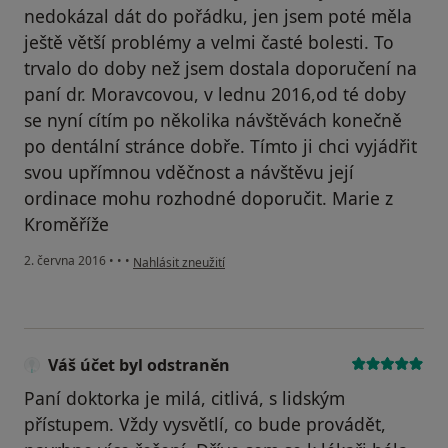
nedokázal dát do pořádku, jen jsem poté měla
ještě větší problémy a velmi časté bolesti. To
trvalo do doby než jsem dostala doporučení na
paní dr. Moravcovou, v lednu 2016,od té doby
se nyní cítím po několika návštěvách konečně
po dentální stránce dobře. Tímto ji chci vyjádřit
svou upřímnou vděčnost a návštěvu její
ordinace mohu rozhodné doporučit. Marie z
Kroměříže
podle názoru uživatele Váš účet byl odstraněn
2. června 2016
•
•
•
Nahlásit zneužití
Váš účet byl odstraněn
Paní doktorka je milá, citlivá, s lidským
přístupem. Vždy vysvětlí, co bude provádět,