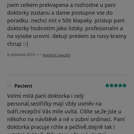
jsem celkem prekvapena a rozhodne u pani
doktorky zustanu a dame postupne vse do
poradku. nechci mit v 50ti klapaky. pristup pani
doktorky hodnotim jako lidsky, profesionalni a
na vysoke urovni. dekuji predem za novy krasny
chrup :-)
podle názoru uživatele Váš účet byl odstraněn
8. prosince 2015
•
•
•
Nahlásit zneužití
Pacient
Velmi milá paní doktorka i celý
personál,sestřičky mají vždy usměv na
tváři,recepční Vás mile uvítá. Cítíte se,že jste u
někoho na návštěvě a né v zubní ordinaci. Paní
doktorka pracuje rchle a pečlivě,stejně tak i