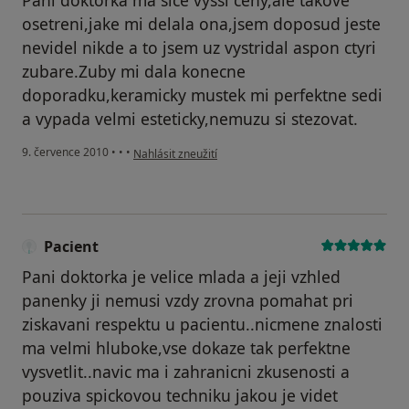
osetreni,jake mi delala ona,jsem doposud jeste
nevidel nikde a to jsem uz vystridal aspon ctyri
zubare.Zuby mi dala konecne
doporadku,keramicky mustek mi perfektne sedi
a vypada velmi esteticky,nemuzu si stezovat.
podle názoru uživatele Pacient
9. července 2010
•
•
•
Nahlásit zneužití
Pacient
Pani doktorka je velice mlada a jeji vzhled
panenky ji nemusi vzdy zrovna pomahat pri
ziskavani respektu u pacientu..nicmene znalosti
ma velmi hluboke,vse dokaze tak perfektne
vysvetlit..navic ma i zahranicni zkusenosti a
pouziva spickovou techniku jakou je videt