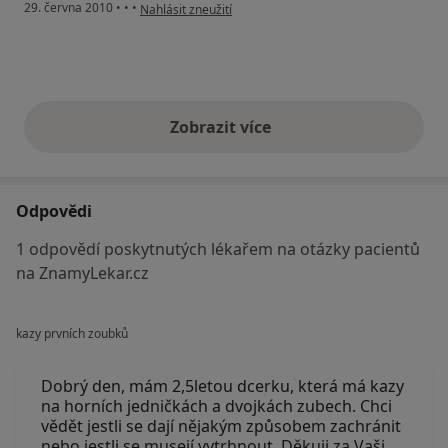
podle názoru uživatele Pacient
29. června 2010
•
•
•
Nahlásit zneužití
Zobrazit více
výše uvedené názory
Odpovědi
1 odpovědí poskytnutých lékařem na otázky pacientů
na ZnamyLekar.cz
kazy prvních zoubků
Dobrý den, mám 2,5letou dcerku, která má kazy
na horních jedničkách a dvojkách zubech. Chci
vědět jestli se dají nějakým způsobem zachránit
nebo jestli se musejí vytrhnout. Děkuji za Vaši