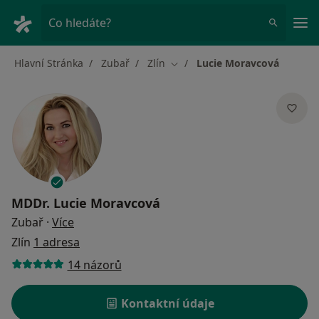
Hla
Co hledáte?
Hlavní Stránka
Zubař
Zlín
Lucie Moravcová
Změna města
MDDr.
Lucie Moravcová
o specializacích
Zubař
·
Více
Zlín
1 adresa
14 názorů
Kontaktní údaje