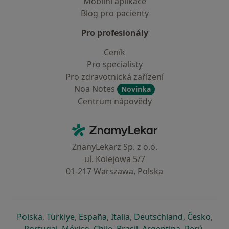
Mobilní aplikace
Blog pro pacienty
Pro profesionály
Ceník
Pro specialisty
Pro zdravotnická zařízení
Noa Notes
Novinka
Centrum nápovědy
Kontakt
ZnamyLekar - Hlavní stránka
ZnanyLekarz Sp. z o.o.
ul. Kolejowa 5/7
01-217 Warszawa, Polska
se otevře v nové záložce
se otevře v nové záložce
se otevře v nové záložce
se otevře v nové záložce
se otevře v 
se o
Polska
,
Türkiye
,
España
,
Italia
,
Deutschland
,
Česko
,
se otevře v nové záložce
se otevře v nové záložce
se otevře v nové záložce
se otevře v nové záložc
se otevře v 
se ote