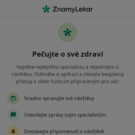
Hla
Nespavost Nespavost • Zlín, zlínský
Filtry
• 1
Mapa
Nespavost / nespavost Zlín
Pečujte o své zdraví
Jak řadíme výsledky vyhledávání?
Najděte nejlepšího specialistu a objednejte si
návštěvu. Stáhněte si aplikaci a získejte bezplatný
Jakého specialistu hledáte?
přístup k všem funkcím připraveným pro vás:
Psycholog
Psychoterapeut
Psychiatr
Snadno spravujte své návštěvy
Odesílejte zprávy svým specialistům
Dostávejte připomenutí o návštěvě