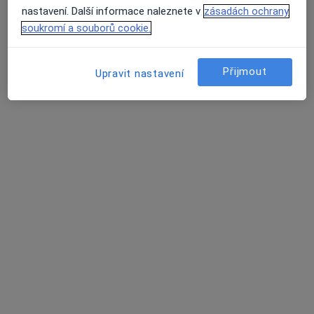
nastavení. Další informace naleznete v
zásadách ochrany
soukromí a souborů cookie.
Přijmout
Upravit nastavení
MUDr. František Salaj
·
Více
Psychiatr
10 názorů
tř. Osvobození 1388, Otrokovice
•
Mapa
Soul SF s.r.o. Městská poliklinika s.r.o. Otrokovice
Tento specialista nenabízí online rezervaci termínu na této adrese.
Rezervovat termín