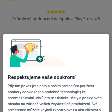
Průměrné hodnocení na Apple a Play Store 4.5
PhDr. Mgr. Milena Blažková
·
Více
Psycholog, Psychoterapeut
37 názorů
Adresa
Online
Zlín
•
Mapa
PhDr.Mgr. Milena Blažková - online
Psychoterapie
1 500 Kč
Respektujeme vaše soukromí
Tento specialista nenabízí online rezervaci termínu na této adrese.
Přijetím povolujete nám a našim partnerům používat
Rezervovat termín
soubory cookie (nebo podobné technologie) ke
shromažďování údajů pro statistické účely a poskytování
obsahu na základě vašich zvyklostí při procházení. Své
preference můžete kdykoli zkontrolovat a aktualizovat v