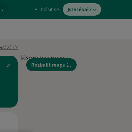
Přihlásit se
Jste lékař?
edávání?
Rozbalit mapu
St
Čt
Pá
n
12 Srpen
13 Srpen
14 Srpen