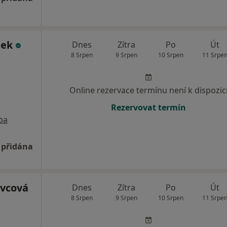
lek
Dnes
Zítra
Po
Út
8 Srpen
9 Srpen
10 Srpen
11 Srpe
Online rezervace termínu není k dispozic
Rezervovat termín
pa
 přidána
avcová
Dnes
Zítra
Po
Út
8 Srpen
9 Srpen
10 Srpen
11 Srpe