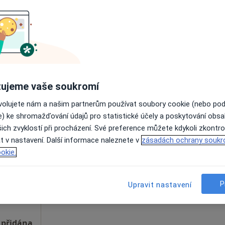
íce
Online rezervace termínu není k dispozic
Zobrazit telefonní číslo
 přidána
ujeme vaše soukromí
ovolujete nám a našim partnerům používat soubory cookie (nebo po
e) ke shromažďování údajů pro statistické účely a poskytování obs
Dnes
Zítra
Po
Út
ich zvyklostí při procházení. Své preference můžete kdykoli zkontro
8 Srpen
9 Srpen
10 Srpen
11 Srpe
t v nastavení. Další informace naleznete v
zásadách ochrany soukr
okie.
Online rezervace termínu není k dispozic
Zobrazit profil
P
Upravit nastavení
 přidána