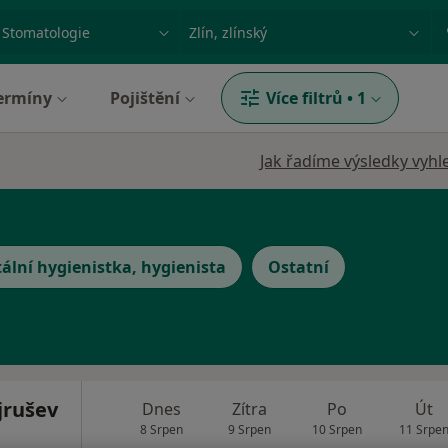
ace, nemoc nebo příjmení
Město nebo region
ermíny
Pojištění
Více filtrů
•
1
Jak řadíme výsledky vyhl
ální hygienistka, hygienista
Ostatní
jrušev
Dnes
Zítra
Po
Út
8 Srpen
9 Srpen
10 Srpen
11 Srpe