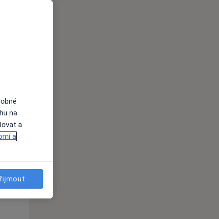
i
dobné
ahu na
St
Čt
Pá
lovat a
n
12 Srpen
13 Srpen
14 Srpen
omí a
i
řijmout