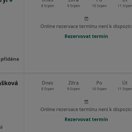
8 Srpen
9 Srpen
10 Srpen
11 Srpe
Online rezervace termínu není k dispozic
Rezervovat termín
 přidána
ašková
Dnes
Zítra
Po
Út
8 Srpen
9 Srpen
10 Srpen
11 Srpe
Online rezervace termínu není k dispozic
Rezervovat termín
a