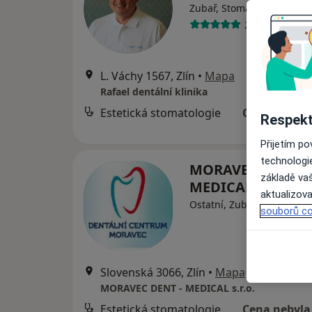
·
V
Zubař, Stomatochirurg
28 názorů
L. Váchy 1567, Zlín
•
Mapa
Rafael dentální klinika
Estetická stomatologie
Cena nebyla
Respekt
Přijetím p
technologi
MORAVEC DENT -
základě vaš
MEDICAL s.r.o.
aktualizova
Ostatní, Zubař
souborů co
Slovenská 3066, Zlín
•
Mapa
MORAVEC DENT - MEDICAL s.r.o.
Estetická stomatologie
Cena nebyla