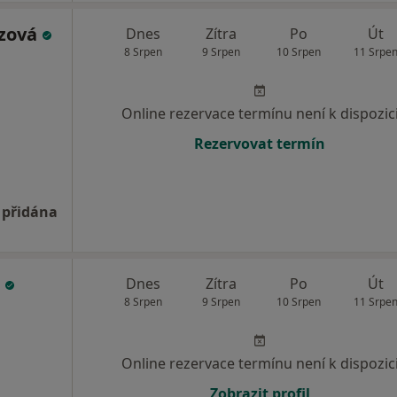
uzová
Dnes
Zítra
Po
Út
8 Srpen
9 Srpen
10 Srpen
11 Srpe
Online rezervace termínu není k dispozic
Rezervovat termín
 přidána
n
Dnes
Zítra
Po
Út
8 Srpen
9 Srpen
10 Srpen
11 Srpe
Online rezervace termínu není k dispozic
Zobrazit profil