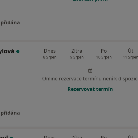
 přidána
rylová
Dnes
Zítra
Po
Út
8 Srpen
9 Srpen
10 Srpen
11 Srpe
Online rezervace termínu není k dispozic
Rezervovat termín
 přidána
ryl
Dnes
Zítra
Po
Út