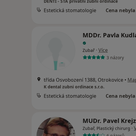
DENTI - STA privátní zubní ordinace
Estetická stomatologie
Cena nebyla
MDDr. Pavla Kudl
·
Více
Zubař
3 názory
třída Osvobození 1388, Otrokovice
•
Ma
K dental zubni ordinace s.r.o.
Estetická stomatologie
Cena nebyla
MUDr. Pavel Krejz
·
Zubař, Plastický chirurg
6 názorů