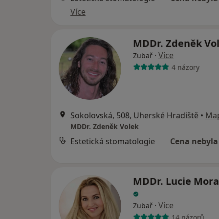
Více
MDDr. Zdeněk Vo
·
Více
Zubař
4 názory
Sokolovská, 508, Uherské Hradiště
•
Ma
MDDr. Zdeněk Volek
Estetická stomatologie
Cena nebyla
MDDr. Lucie Mor
·
Více
Zubař
14 názorů