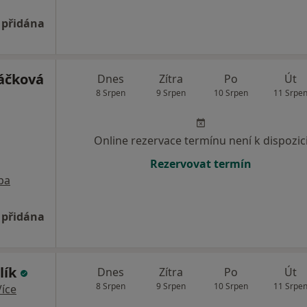
 přidána
áčková
Dnes
Zítra
Po
Út
8 Srpen
9 Srpen
10 Srpen
11 Srpe
Online rezervace termínu není k dispozic
Rezervovat termín
pa
 přidána
lík
Dnes
Zítra
Po
Út
8 Srpen
9 Srpen
10 Srpen
11 Srpe
Více