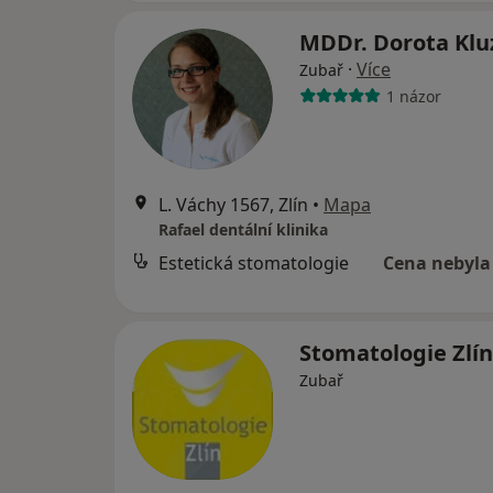
MDDr. Dorota Kl
·
Více
Zubař
1 názor
L. Váchy 1567, Zlín
•
Mapa
Rafael dentální klinika
Estetická stomatologie
Cena nebyla
Stomatologie Zlí
Zubař