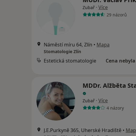
·
Více
Zubař
29 názorů
Náměstí míru 64, Zlín
•
Mapa
Stomatologie Zlín
Estetická stomatologie
Cena nebyla
MDDr. Alžběta St
·
Více
Zubař
4 názory
J.E.Purkyně 365, Uherské Hradiště
•
Map