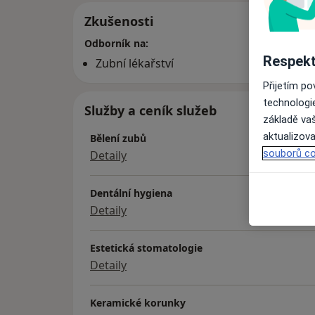
Zkušenosti
Odborník na:
Respekt
Zubní lékařství
Přijetím p
technologi
Služby a ceník služeb
základě vaš
aktualizova
Bělení zubů
souborů co
Detaily
Dentální hygiena
Detaily
Estetická stomatologie
Detaily
Keramické korunky