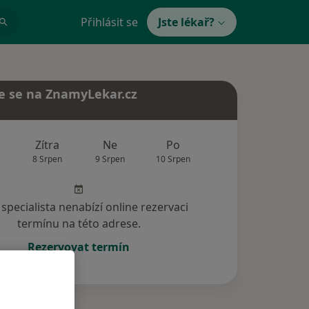
Přihlásit se
Jste lékař?
e se na ZnamyLekar.cz
Zítra
Ne
Po
Út
St
8 Srpen
9 Srpen
10 Srpen
11 Srpen
12 Srp
specialista nenabízí online rezervaci
termínu na této adrese.
Rezervovat termín