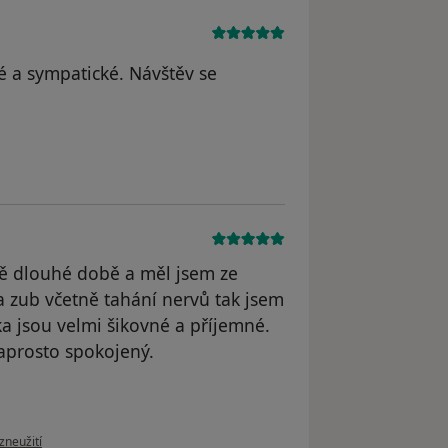
é a sympatické. Návštěv se
JP
ě dlouhé době a měl jsem ze
 zub včetně tahání nervů tak jsem
čka jsou velmi šikovné a příjemné.
aprosto spokojený.
oru uživatele Váš účet byl odstraněn
zneužití