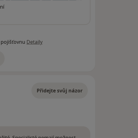
ní
 pojišťovnu
Detaily
adrese
Přidejte svůj názor
žité. Specialisté nemají možnost