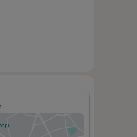
1
 mapu
 otevře v nové záložce