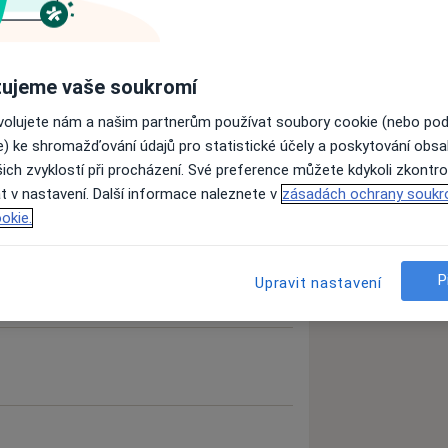
ujeme vaše soukromí
ovolujete nám a našim partnerům používat soubory cookie (nebo po
e) ke shromažďování údajů pro statistické účely a poskytování obs
ich zvyklostí při procházení. Své preference můžete kdykoli zkontro
t v nastavení. Další informace naleznete v
zásadách ochrany soukr
okie.
P
Upravit nastavení