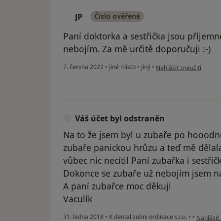
JP
Číslo ověřené
J
Paní doktorka a sestřička jsou příjemn
nebojím. Za mě určitě doporučuji :-)
podle názoru uživatele 
7. června 2022
•
jiné místo
•
Jiný
•
Nahlásit zneužití
Váš účet byl odstraněn
Na to že jsem byl u zubaře po hooodn
zubaře panickou hrůzu a teď mě dělala
vůbec nic necítil Paní zubařka i sestři
Dokonce se zubaře už nebojím jsem n
A paní zubařce moc děkuji
Vaculík
podle náz
31. ledna 2018
•
K dental zubni ordinace s.r.o.
•
•
Nahlásit 