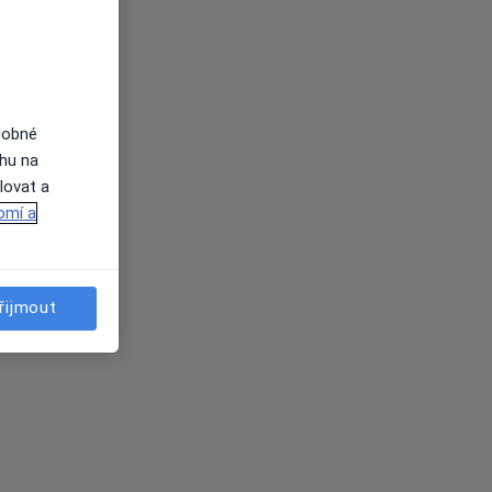
dobné
ahu na
lovat a
omí a
řijmout