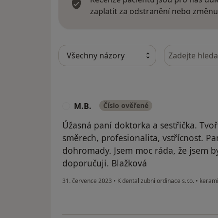
zaplatit za odstranění nebo změnu
Hledejte v ná
M.B.
Číslo ověřené
M
Úžasná paní doktorka a sestřička. Tvoří
směrech, profesionalita, vstřícnost. P
dohromady. Jsem moc ráda, že jsem byl
doporučuji. Blažková
31. července 2023
•
K dental zubni ordinace s.r.o.
•
kerami