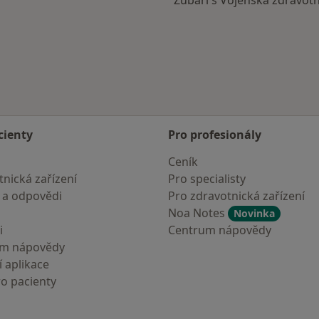
Zubaři s Vojenská zdravotn
cienty
Pro profesionály
Ceník
nická zařízení
Pro specialisty
 a odpovědi
Pro zdravotnická zařízení
Noa Notes
Novinka
i
Centrum nápovědy
um nápovědy
 aplikace
ro pacienty