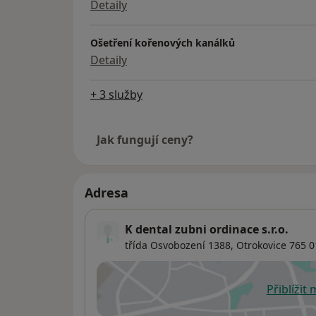
Detaily
Ošetření kořenových kanálků
Detaily
+ 3 služby
Jak fungují ceny?
Adresa
K dental zubni ordinace s.r.o.
třída Osvobození 1388,
Otrokovice
765 0
Přiblížit
se