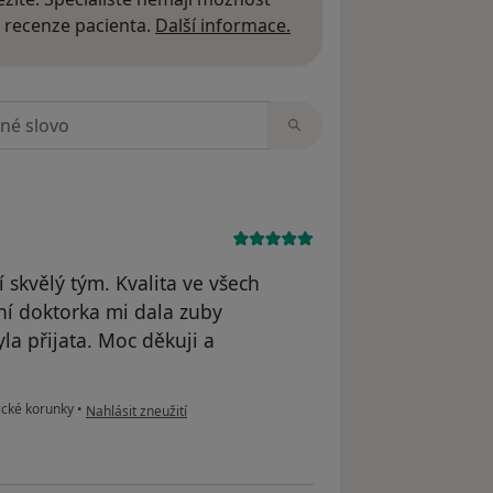
Další informace o názor
 recenze pacienta.
Další informace.
zorech
 skvělý tým. Kvalita ve všech
aní doktorka mi dala zuby
a přijata. Moc děkuji a
podle názoru uživatele M.B.
cké korunky
•
Nahlásit zneužití