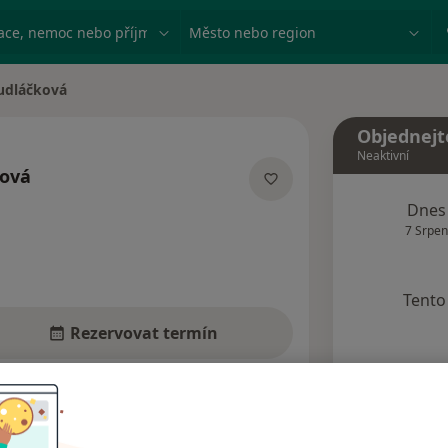
ace, nemoc nebo příjmení
Město nebo region
udláčková
a
Objednejt
Neaktivní
ková
ích
Dnes
7 Srpen
Tento 
Rezervovat termín
dresy
Názory pacientů (3)