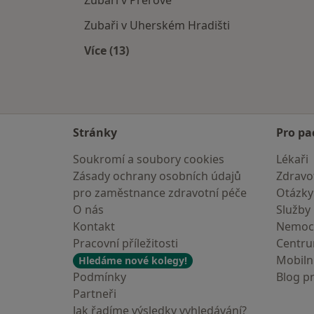
Zubaři v Přerově
Zubaři v Uherském Hradišti
Více (13)
Více v kategorii: V okolí Otrokovic
Stránky
Pro pa
Soukromí a soubory cookies
Lékaři
Zásady ochrany osobních údajů
Zdravot
pro zaměstnance zdravotní péče
Otázky
O nás
Služby
Kontakt
Nemoc
Pracovní příležitosti
Centr
Mobilní
Hledáme nové kolegy!
Podmínky
Blog p
Partneři
Jak řadíme výsledky vyhledávání?