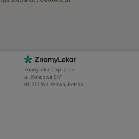
í pojišťovna ČR v Otrokovicích
Kontakt
ZnamyLekar - Hlavní stránka
ZnanyLekarz Sp. z o.o.
ul. Kolejowa 5/7
01-217 Warszawa, Polska