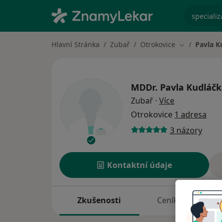
specializ
Hlavní Stránka
Zubař
Otrokovice
Pavla K
Změna měst
MDDr.
Pavla Kudláč
o specializac
Zubař
·
Více
Otrokovice
1 adresa
3 názory
Kontaktní údaje
Zkušenosti
Ceník
A