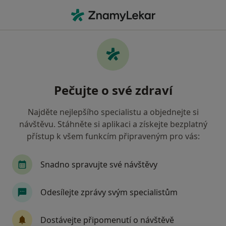
Hla
Co hledáte?
Hlavní Stránka
Služby
Porcelánové Korunky
Porcelánové korunky -
Pečujte o své zdraví
informace, specialisté, otázky a
odpovědi
Najděte nejlepšího specialistu a objednejte si
návštěvu. Stáhněte si aplikaci a získejte bezplatný
přístup k všem funkcím připraveným pro vás:
Snadno spravujte své návštěvy
Informace
Odesílejte zprávy svým specialistům
Odborníci
Dostávejte připomenutí o návštěvě