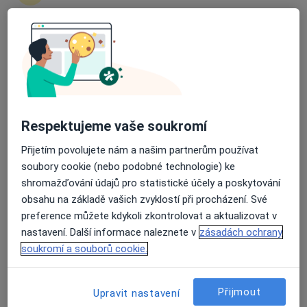
Valerii Vashchuk
Průměrné hodnocení na Apple a Play Store 4.5
Zubař
Praha
Book a visit
Respektujeme vaše soukromí
Antonín Dědič
Přijetím povolujete nám a našim partnerům používat
Zubař
soubory cookie (nebo podobné technologie) ke
Praha
shromažďování údajů pro statistické účely a poskytování
Book a visit
obsahu na základě vašich zvyklostí při procházení. Své
preference můžete kdykoli zkontrolovat a aktualizovat v
Aisha Sadueva
nastavení. Další informace naleznete v
zásadách ochrany
soukromí a souborů cookie.
Zubař
Praha
Přijmout
Upravit nastavení
Book a visit