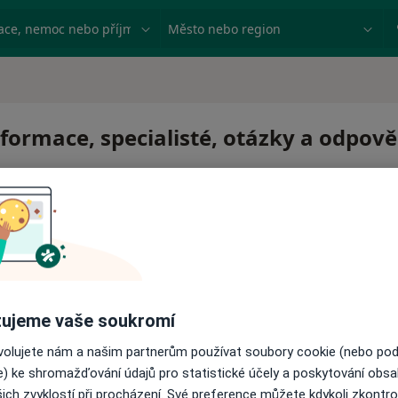
ace, nemoc nebo příjmení
Město nebo region
formace, specialisté, otázky a odpově
ujeme vaše soukromí
ovolujete nám a našim partnerům používat soubory cookie (nebo po
e) ke shromažďování údajů pro statistické účely a poskytování obs
ich zvyklostí při procházení. Své preference můžete kdykoli zkontro