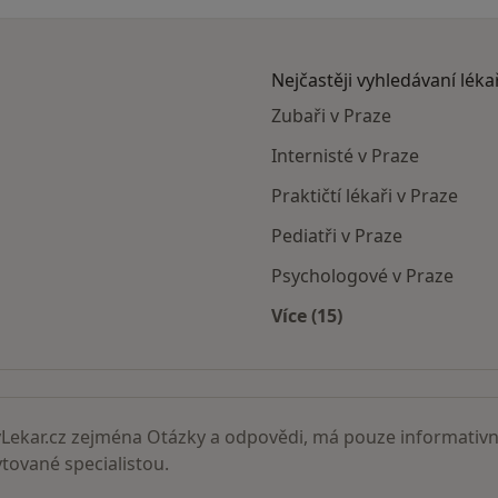
Nejčastěji vyhledávaní léka
Zubaři v Praze
Internisté v Praze
Praktičtí lékaři v Praze
Pediatři v Praze
Psychologové v Praze
Více (15)
zu ve městě
Více v kategorii: Nejč
ekar.cz zejména Otázky a odpovědi, má pouze informativní
ované specialistou.