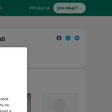
Přihlásit se
Jste lékař?
di
dobné
ahu na
lovat a