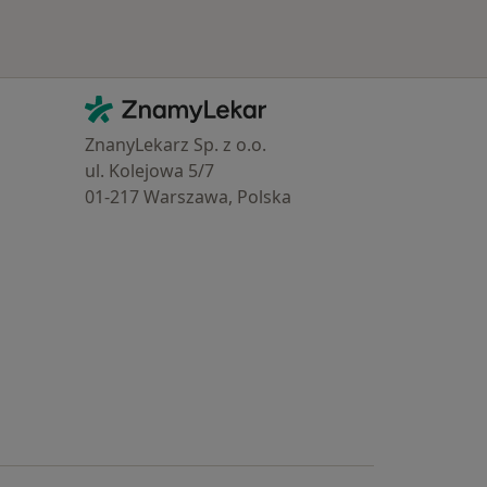
Kontakt
ZnamyLekar - Hlavní stránka
ZnanyLekarz Sp. z o.o.
ul. Kolejowa 5/7
01-217 Warszawa, Polska