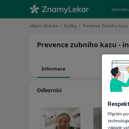
specializ
Hlavní Stránka
Služby
Prevence Zubního Kazu
Prevence zubního kazu - in
Informace
Odborníci
Respekt
Přijetím p
technologi
základě vaš