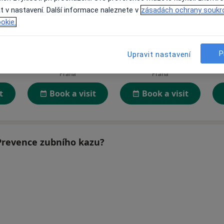
t v nastavení. Další informace naleznete v
zásadách ochrany soukr
okie.
va
Myroslava Dubyk
Antonín Dědič
P
Upravit nastavení
Dentální hygienistka, hygienista
Zubař
Praha
Praha
t
Book a visit
Book a visit
 Prevence zubního kazu?