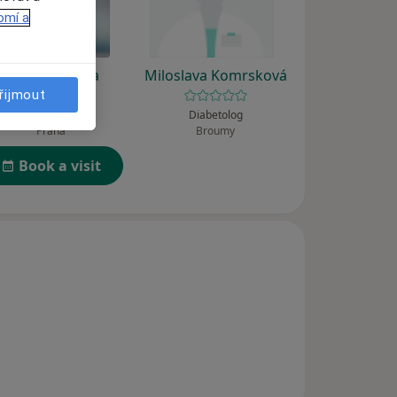
omí a
Aisha Sadueva
Miloslava Komrsková
řijmout
Zubař
Diabetolog
Praha
Broumy
Book a visit