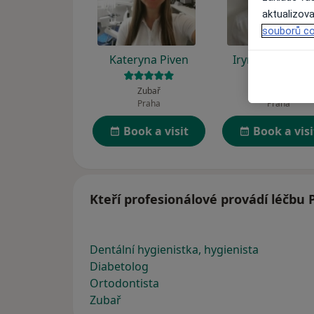
aktualizova
souborů co
Kateryna Piven
Iryna Kuznetso
Zubař
Zubař
Praha
Praha
Book a visit
Book a visi
Kteří profesionálové provádí léčbu
Dentální hygienistka, hygienista
Diabetolog
Ortodontista
Zubař