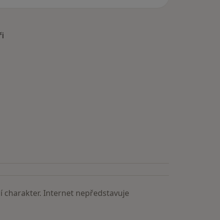
ři
astěji vyhledávaní lékaři
 charakter. Internet nepředstavuje