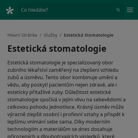
Hla
Co hledáte?
Hlavní Stránka
Služby
Estetická Stomatologie
Estetická stomatologie
Estetická stomatologie je specializovaný obor
zubního lékařství zaměřený na zlepšení vzhledu
zubů a úsměvu. Tento obor kombinuje umění a
vědu, aby poskytl pacientům nejen zdravé, ale i
esteticky přitažlivé zuby. Důležitost estetické
stomatologie spočívá v jejím vlivu na sebevědomí a
celkovou pohodu jednotlivce. Krásný úsměv může
výrazně zlepšit osobní i profesní vztahy a přispět k
lepšímu vnímání sebe sama. Díky moderním
technologiím a materiálům se dnes dosahuje
přirozených a dlouhotrvajících výsledků, které