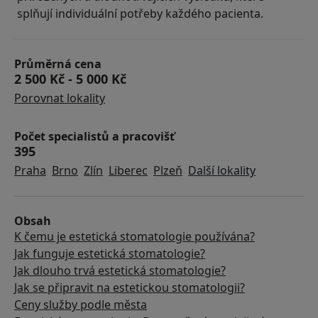
splňují individuální potřeby každého pacienta.
Průměrná cena
2 500 Kč
-
5 000 Kč
Porovnat lokality
Počet specialistů a pracovišť
395
Praha
Brno
Zlín
Liberec
Plzeň
Další lokality
Obsah
K čemu je estetická stomatologie používána?
Jak funguje estetická stomatologie?
Jak dlouho trvá estetická stomatologie?
Jak se připravit na estetickou stomatologii?
Ceny služby podle města