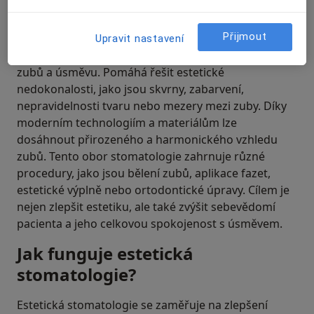
K čemu je estetická stomatologie
používána?
Přijmout
Upravit nastavení
Estetická stomatologie se využívá k zlepšení vzhledu
zubů a úsměvu. Pomáhá řešit estetické
nedokonalosti, jako jsou skvrny, zabarvení,
nepravidelnosti tvaru nebo mezery mezi zuby. Díky
moderním technologiím a materiálům lze
dosáhnout přirozeného a harmonického vzhledu
zubů. Tento obor stomatologie zahrnuje různé
procedury, jako jsou bělení zubů, aplikace fazet,
estetické výplně nebo ortodontické úpravy. Cílem je
nejen zlepšit estetiku, ale také zvýšit sebevědomí
pacienta a jeho celkovou spokojenost s úsměvem.
Jak funguje estetická
stomatologie?
Estetická stomatologie se zaměřuje na zlepšení