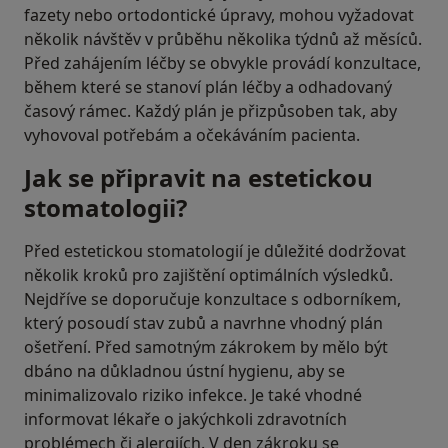
fazety nebo ortodontické úpravy, mohou vyžadovat
několik návštěv v průběhu několika týdnů až měsíců.
Před zahájením léčby se obvykle provádí konzultace,
během které se stanoví plán léčby a odhadovaný
časový rámec. Každý plán je přizpůsoben tak, aby
vyhovoval potřebám a očekáváním pacienta.
Jak se připravit na estetickou
stomatologii?
Před estetickou stomatologií je důležité dodržovat
několik kroků pro zajištění optimálních výsledků.
Nejdříve se doporučuje konzultace s odborníkem,
který posoudí stav zubů a navrhne vhodný plán
ošetření. Před samotným zákrokem by mělo být
dbáno na důkladnou ústní hygienu, aby se
minimalizovalo riziko infekce. Je také vhodné
informovat lékaře o jakýchkoli zdravotních
problémech či alergiích. V den zákroku se