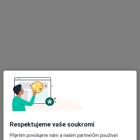
Nemocnice Atlas - EUROCLINICUM a.s.
·
Více
Diagnostik, Chirurg, Diabetolog
32 názorů
třída Tomáše Bati 5135, Zlín
•
Mapa
Nemocnice Atlas - EUROCLINICUM a.s.
Tato klinika nemá specialisty s dostupnými termíny v online kalendáři
Zobrazit profil
K dispozici jsou specialisté
Tito specialisté se nacházejí mimo Zlín, zlínský, v
oblastech blízkých vašemu vyhledávání.
Respektujeme vaše soukromí
Přijetím povolujete nám a našim partnerům používat