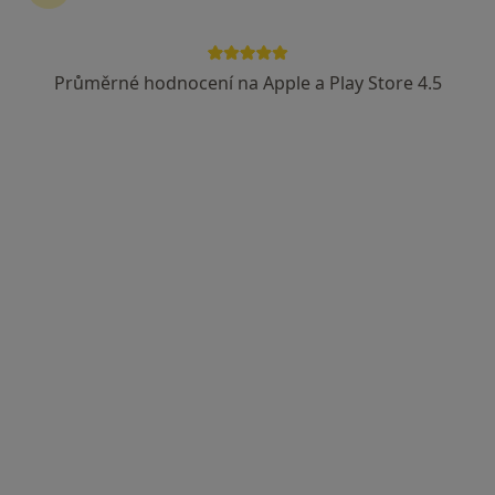
Průměrné hodnocení na Apple a Play Store 4.5
Medica Aesthetica - plastická chirurgie,
korektivní dermatologie, laserová terapie
·
Více
Diagnostik, Anesteziolog, Chirurg
Okružní 4701, Zlín
•
Mapa
Medica Aesthetica - plastická chirurgie, korektivní dermatologie, laserová terapie
Tato klinika nemá specialisty s dostupnými termíny v online kalendáři
Zobrazit profil