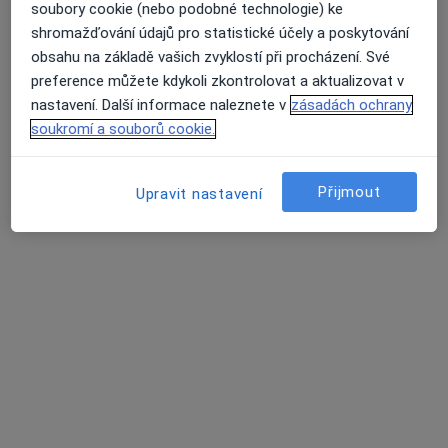
soubory cookie (nebo podobné technologie) ke
shromažďování údajů pro statistické účely a poskytování
obsahu na základě vašich zvyklostí při procházení. Své
preference můžete kdykoli zkontrolovat a aktualizovat v
nastavení. Další informace naleznete v
zásadách ochrany
Mgr. Markéta Muchová
soukromí a souborů cookie.
·
Více
Diagnostik, Fyzioterapeut
30 názorů
Přijmout
Upravit nastavení
Adresa 1
Adresa 2
Online
Schodová 2, Brno
•
Mapa
FyzioBalance Schodová
Diagnostické testy
1 550 Kč
Tento specialista nenabízí online rezervaci termínu na této adrese.
Rezervovat termín