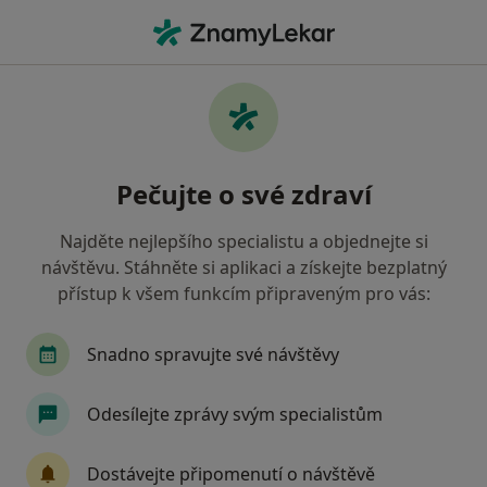
Hla
Diagnostik • Zlín, zlínský
Filtry
Mapa
Diagnostik Zlín
Pečujte o své zdraví
Jak řadíme výsledky vyhledávání?
Najděte nejlepšího specialistu a objednejte si
návštěvu. Stáhněte si aplikaci a získejte bezplatný
Jakou pojišťovnu máte?
přístup k všem funkcím připraveným pro vás:
Zdravotní pojišťovna ministerstva vnitra ČR
O
Snadno spravujte své návštěvy
Odesílejte zprávy svým specialistům
Dostávejte připomenutí o návštěvě