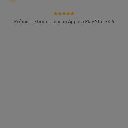
MUDr. Jana Neuwirthová, Ph.D.
·
Více
Diagnostik, Otorinolaryngolog
Průměrné hodnocení na Apple a Play Store 4.5
1 názor
Tyršova 324, Slavkov u Brna
•
Mapa
ORL a ultrazvukové vyšetření hlavy a krku - MUDr. Jana Neuwirthová, Ph.D.
Tento specialista nenabízí online rezervaci termínu na této adrese.
Rezervovat termín
MUDr. Zdena Pitáková