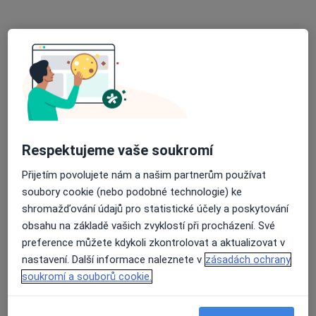
Diagnostik
Purkyňova 36, Vyškov
•
Mapa
Nemocnice Vyškov, p.o.
Tento specialista nenabízí online rezervaci termínu na této adrese.
Rezervovat termín
Respektujeme vaše soukromí
Přijetím povolujete nám a našim partnerům používat
soubory cookie (nebo podobné technologie) ke
shromažďování údajů pro statistické účely a poskytování
obsahu na základě vašich zvyklostí při procházení. Své
preference můžete kdykoli zkontrolovat a aktualizovat v
nastavení. Další informace naleznete v
zásadách ochrany
Jitka Muchová
soukromí a souborů cookie.
Diagnostik
Vyškov
•
Mapa