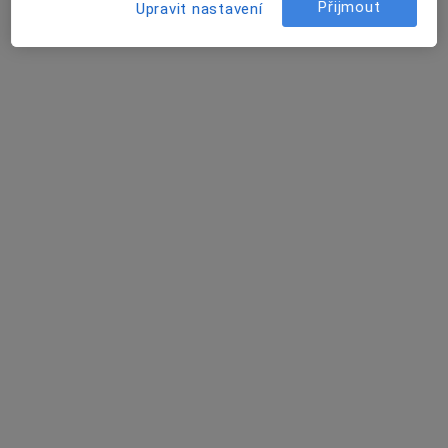
Přijmout
Upravit nastavení
Ordinace
Tento specialista nenabízí online rezervaci termínu na této adrese.
Rezervovat termín
K dispozici jsou specialisté
Tito specialisté se nacházejí mimo Vyškov,
jihomoravský, v oblastech blízkých vašemu
vyhledávání.