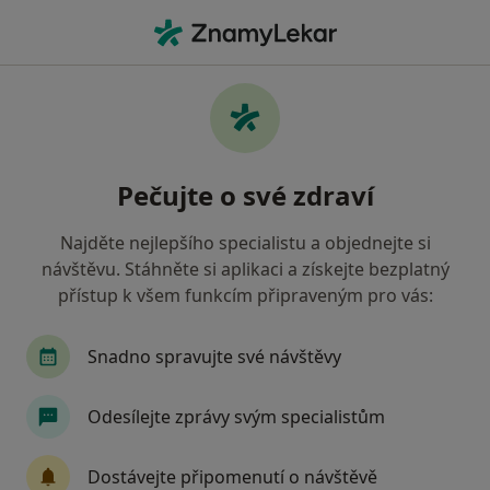
Hla
Diagnostik • Vyškov, jihomoravský
Filtry
Mapa
Diagnostik Vyškov
Pečujte o své zdraví
Jak řadíme výsledky vyhledávání?
Najděte nejlepšího specialistu a objednejte si
návštěvu. Stáhněte si aplikaci a získejte bezplatný
Jakou pojišťovnu máte?
přístup k všem funkcím připraveným pro vás:
Snadno spravujte své návštěvy
Odesílejte zprávy svým specialistům
Dostávejte připomenutí o návštěvě