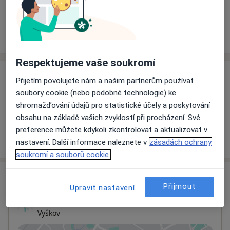
Rezervovat termín
Ceník
Adresy
Názory pacientů
Respektujeme vaše soukromí
Ceník
Přijetím povolujete nám a našim partnerům používat
soubory cookie (nebo podobné technologie) ke
Informace o službách a cenách nejsou k dispozici
shromažďování údajů pro statistické účely a poskytování
Tento specialista ještě nepřidával žádné informace o
obsahu na základě vašich zvyklostí při procházení. Své
svých službách.
preference můžete kdykoli zkontrolovat a aktualizovat v
nastavení. Další informace naleznete v
zásadách ochrany
soukromí a souborů cookie.
Adresa
Přijmout
Upravit nastavení
Ordinace
Vyškov