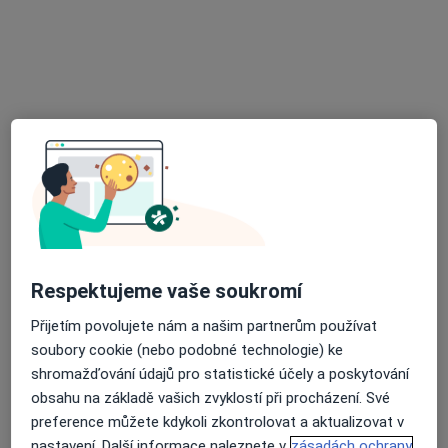
MUDr. Zdeněk Fiala
Diagnostik
Otakara Kubína 179, Boskovice
•
Mapa
Nemocnice Boskovice, s.r.o.
Tento specialista nenabízí online rezervaci termínu na této adrese.
Rezervovat termín
Respektujeme vaše soukromí
K dispozici jsou specialisté
Přijetím povolujete nám a našim partnerům používat
soubory cookie (nebo podobné technologie) ke
Tito specialisté se nacházejí mimo Blansko,
shromažďování údajů pro statistické účely a poskytování
jihomoravský, v oblastech blízkých vašemu
obsahu na základě vašich zvyklostí při procházení. Své
vyhledávání.
preference můžete kdykoli zkontrolovat a aktualizovat v
nastavení. Další informace naleznete v
zásadách ochrany