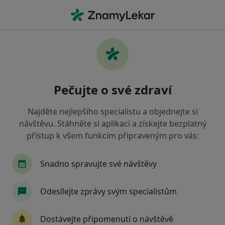
Hla
Diagnostik • Blansko, jihomoravský
Filtry
Mapa
Diagnostik Blansko
Pečujte o své zdraví
Jak řadíme výsledky vyhledávání?
Najděte nejlepšího specialistu a objednejte si
návštěvu. Stáhněte si aplikaci a získejte bezplatný
Jakou pojišťovnu máte?
přístup k všem funkcím připraveným pro vás:
Zdravotní pojišťovna ministerstva vnitra ČR
O
Snadno spravujte své návštěvy
Odesílejte zprávy svým specialistům
Dostávejte připomenutí o návštěvě