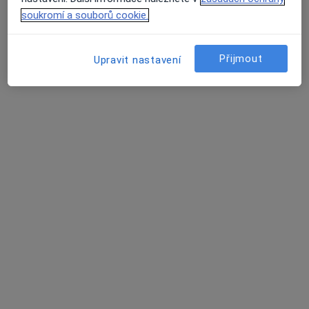
soukromí a souborů cookie.
Přijmout
Upravit nastavení
Mgr. Markéta Muchová
·
Více
Diagnostik, Fyzioterapeut
30 názorů
Adresa 1
Adresa 2
Online
Schodová 2, Brno
•
Mapa
FyzioBalance Schodová
Diagnostické testy
1 550 Kč
Tento specialista nenabízí online rezervaci termínu na této adrese.
Rezervovat termín