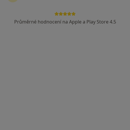
Průměrné hodnocení na Apple a Play Store 4.5
MUDr. Jaroslav Hloušek
Diagnostik
26 názorů
Adresa 1
Adresa 2
Smetanovo náměstí 323/1, Adamov
•
Mapa
Ultrazvuková diagnostika
Tento specialista nenabízí online rezervaci termínu na této adrese.
Rezervovat termín