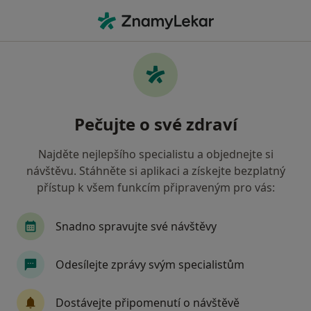
Hla
Diagnostik • Nové Město na Moravě, vysočina
Filtry
Mapa
Diagnostik Nové Město na Moravě
Pečujte o své zdraví
Jak řadíme výsledky vyhledávání?
Najděte nejlepšího specialistu a objednejte si
návštěvu. Stáhněte si aplikaci a získejte bezplatný
Jakou pojišťovnu máte?
přístup k všem funkcím připraveným pro vás:
Oborová zdravotní pojišťovna
Snadno spravujte své návštěvy
Odesílejte zprávy svým specialistům
Dostávejte připomenutí o návštěvě