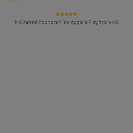
Průměrné hodnocení na Apple a Play Store 4.5
MUDr. Vlasta Musilová
Diagnostik, Internista
Žďárská 610, Nové Město na Moravě
•
Mapa
Ordinace
Tento specialista nenabízí online rezervaci termínu na této adrese.
Rezervovat termín