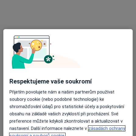
Iva Žáková
Diagnostik
Velké Meziříčí
•
Mapa
Ordinace
Tento specialista nenabízí online rezervaci termínu na této adrese.
Rezervovat termín
Respektujeme vaše soukromí
Přijetím povolujete nám a našim partnerům používat
soubory cookie (nebo podobné technologie) ke
shromažďování údajů pro statistické účely a poskytování
obsahu na základě vašich zvyklostí při procházení. Své
Ivana Prachařová
preference můžete kdykoli zkontrolovat a aktualizovat v
nastavení. Další informace naleznete v
zásadách ochrany
Diagnostik
soukromí a souborů cookie.