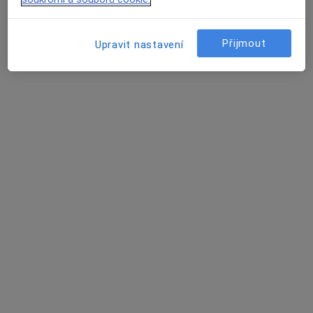
Vltavínská 1289, Třebíč
•
Mapa
DS radiodiagnostika s.r.o.
Přijmout
Upravit nastavení
Tento specialista nenabízí online rezervaci termínu na této adrese.
Rezervovat termín
K dispozici jsou specialisté
Tito specialisté se nacházejí mimo Třebíč, vysočina, v
oblastech blízkých vašemu vyhledávání.