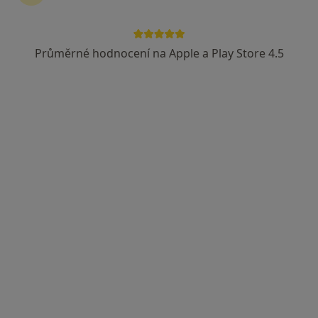
Průměrné hodnocení na Apple a Play Store 4.5
Svatava Hudcová
Diagnostik
Velké Meziříčí
•
Mapa
Ordinace
Tento specialista nenabízí online rezervaci termínu na této adrese.
Rezervovat termín