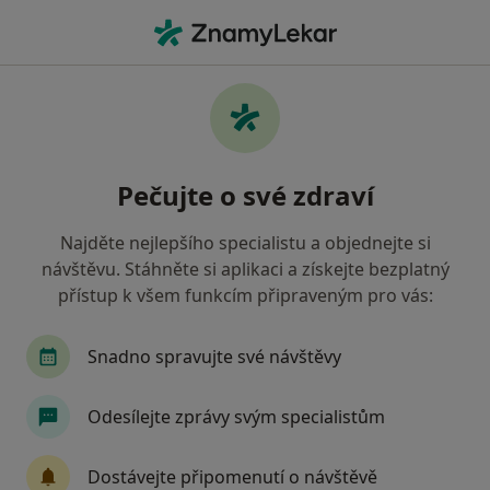
Hla
Diagnostik • Třebíč, vysočina
Filtry
Mapa
Diagnostik Třebíč
Pečujte o své zdraví
Jak řadíme výsledky vyhledávání?
Najděte nejlepšího specialistu a objednejte si
návštěvu. Stáhněte si aplikaci a získejte bezplatný
Jakou pojišťovnu máte?
přístup k všem funkcím připraveným pro vás:
Oborová zdravotní pojišťovna
Snadno spravujte své návštěvy
Odesílejte zprávy svým specialistům
Dostávejte připomenutí o návštěvě