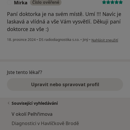
Mirka
Číslo ověřené
M
Paní doktorka je na svém místě. Umí !!! Navíc je
laskavá a vlídná a vše Vám vysvětlí. Děkuji paní
doktorce za vše :)
podle názoru uživatele 
18. prosince 2024
•
DS radiodiagnostika s.r.o.
•
Jiný
•
Nahlásit zneužití
Jste tento lékař?
Upravit nebo spravovat profil
Související vyhledávání
V okolí Pelhřimova
Diagnostici v Havlíčkově Brodě