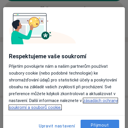
Rezervovat termín
Ceník
Adresy
Názory pacientů (1)
Ceník
Respektujeme vaše soukromí
Informace o službách a cenách nejsou k dispozici
Přijetím povolujete nám a našim partnerům používat
Tento specialista ještě nepřidával žádné informace o
soubory cookie (nebo podobné technologie) ke
svých službách.
shromažďování údajů pro statistické účely a poskytování
obsahu na základě vašich zvyklostí při procházení. Své
preference můžete kdykoli zkontrolovat a aktualizovat v
nastavení. Další informace naleznete v
zásadách ochrany
Adresy (2)
soukromí a souborů cookie.
Adresa 1
Adresa 2
Přijmout
Upravit nastavení