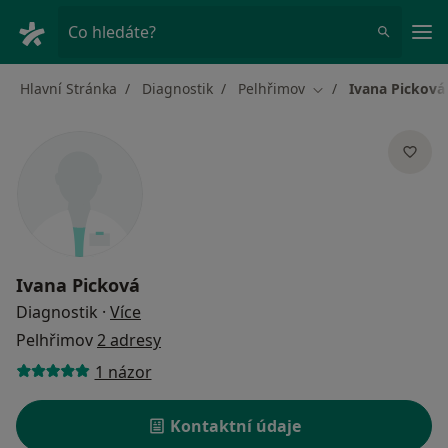
Hla
Co hledáte?
Hlavní Stránka
Diagnostik
Pelhřimov
Ivana Picková
Změna města
Ivana Picková
o specializacích
Diagnostik
·
Více
Pelhřimov
2 adresy
1 názor
Kontaktní údaje