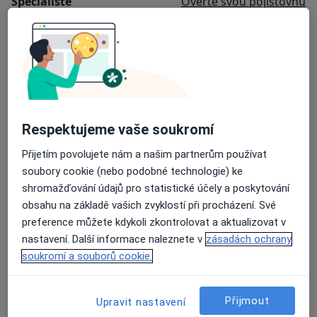
Specialisté
Ověřte svou pojišťovnu
Diagnostik
Miroslav Janíček
Diagnostik
Respektujeme vaše soukromí
Přijetím povolujete nám a našim partnerům používat
soubory cookie (nebo podobné technologie) ke
Ivana Prachařová
shromažďování údajů pro statistické účely a poskytování
Diagnostik
obsahu na základě vašich zvyklostí při procházení. Své
preference můžete kdykoli zkontrolovat a aktualizovat v
nastavení. Další informace naleznete v
zásadách ochrany
Ivana Picková
soukromí a souborů cookie.
Diagnostik
1 názor
Přijmout
Upravit nastavení