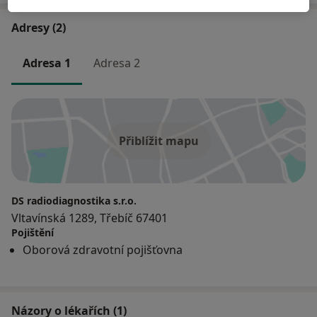
Adresy (2)
Adresa 1
Adresa 2
Přiblížit mapu
DS radiodiagnostika s.r.o.
Vltavínská 1289, Třebíč 67401
Pojištění
Oborová zdravotní pojišťovna
Názory o lékařích (1)