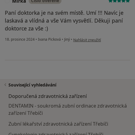
Mirka
Číslo ověřené
M
Paní doktorka je na svém místě. Umí !!! Navíc je
laskavá a vlídná a vše Vám vysvětlí. Děkuji paní
doktorce za vše :)
podle názoru uživatele Mirka
18. prosince 2024
•
Ivana Picková
•
Jiný
•
Nahlásit zneužití
Související vyhledávání
Doporučená zdravotnická zařízení
DENTAMIN - soukromá zubní ordinace zdravotnická
zařízení Třebíči
Zubní lékařství zdravotnická zařízení Třebíči
Gynekologie zdravotnická zařízení Třebíči