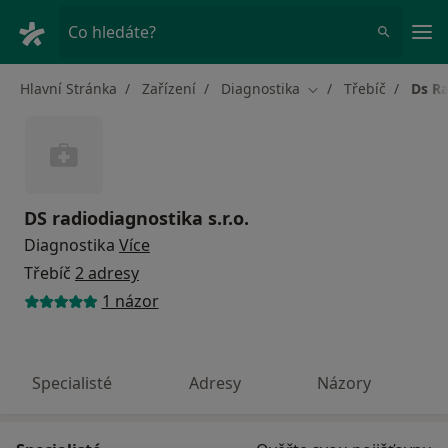
Hla
Co hledáte?
Hlavní Stránka
Zařízení
Diagnostika
Třebíč
Ds Ra
Změna města
DS radiodiagnostika s.r.o.
Diagnostika
Více
Třebíč
2 adresy
1 názor
Specialisté
Adresy
Názory