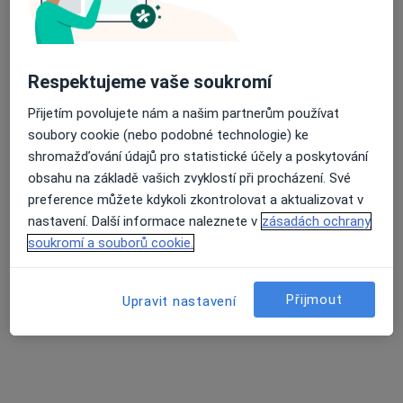
Průměrné hodnocení na Apple a Play Store 4.5
Poliklinika Třebíč - Lékařský dům, spol. s
Respektujeme vaše soukromí
r.o.
Přijetím povolujete nám a našim partnerům používat
·
Více
Gynekolog, Alergolog, Chirurg
soubory cookie (nebo podobné technologie) ke
43 názorů
shromažďování údajů pro statistické účely a poskytování
Vltavínská 1289/10, Třebíč
•
Mapa
obsahu na základě vašich zvyklostí při procházení. Své
Poliklinika Třebíč - Lékařský dům, spol. s r.o.
preference můžete kdykoli zkontrolovat a aktualizovat v
Tato klinika nemá specialisty s dostupnými termíny v online kalendáři
nastavení. Další informace naleznete v
zásadách ochrany
soukromí a souborů cookie.
Zobrazit profil
Přijmout
Upravit nastavení