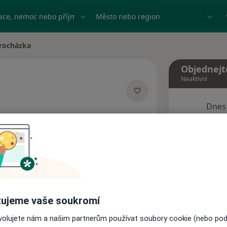
ace, nemoc nebo příjmení
Město nebo region
Procházka
a
Objednejt
Neaktivní
Dnes
lizacích
7 Srpen
Tento 
Rezervovat termín
ujeme vaše soukromí
Názory pacientů
ovolujete nám a našim partnerům používat soubory cookie (nebo po