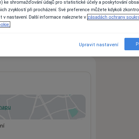
e) ke shromažďování údajů pro statistické účely a poskytování obs
ich zvyklostí při procházení. Své preference můžete kdykoli zkontro
t v nastavení. Další informace naleznete v
zásadách ochrany soukr
ách nejsou k dispozici
okie.
ádné informace o svých službách.
P
Upravit nastavení
 mapu
 otevře v nové záložce
ní