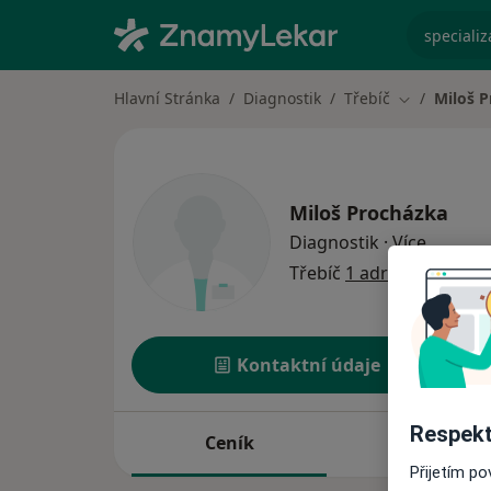
specializ
Hlavní Stránka
Diagnostik
Třebíč
Miloš 
Změna měst
Miloš Procházka
o specia
Diagnostik
·
Více
Třebíč
1 adresa
Kontaktní údaje
Respekt
Ceník
Adresy
Přijetím p