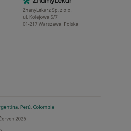
Kontakt
ZnanyLekarz Sp. z o.o.
ul. Kolejowa 5/7
01-217 Warszawa, Polska
e
é záložce
 v nové záložce
otevře v nové záložce
se otevře v nové záložce
se otevře v nové záložce
se otevře v nové záložce
rgentina
,
Perú
,
Colombia
 Červen 2026
e