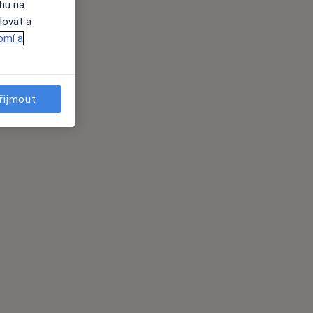
ahu na
lovat a
omí a
řijmout