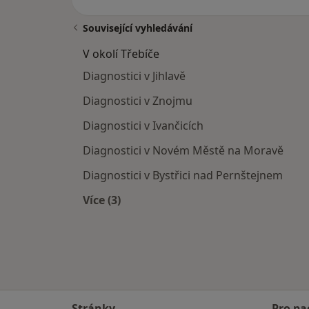
Související vyhledávání
V okolí Třebíče
Diagnostici v Jihlavě
Diagnostici v Znojmu
Diagnostici v Ivančicích
Diagnostici v Novém Městě na Moravě
Diagnostici v Bystřici nad Pernštejnem
Více (3)
Více v kategorii: V okolí Třebíče
Stránky
Pro pa