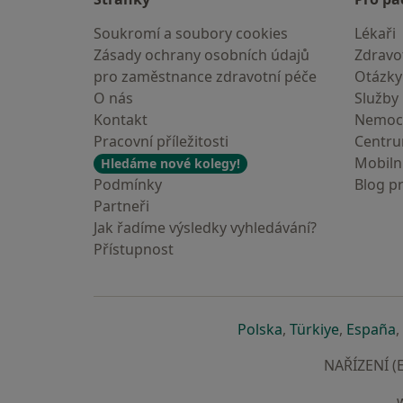
Soukromí a soubory cookies
Lékaři
Zásady ochrany osobních údajů
Zdravot
pro zaměstnance zdravotní péče
Otázky
O nás
Služby
Kontakt
Nemoc
Pracovní příležitosti
Centr
Mobilní
Hledáme nové kolegy!
Podmínky
Blog p
Partneři
Jak řadíme výsledky vyhledávání?
Přístupnost
se otevře v nové 
se otevře
s
Polska
,
Türkiye
,
España
,
NAŘÍZENÍ (E