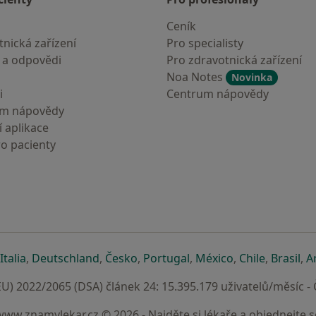
Ceník
nická zařízení
Pro specialisty
 a odpovědi
Pro zdravotnická zařízení
Noa Notes
Novinka
i
Centrum nápovědy
um nápovědy
 aplikace
ro pacienty
záložce
 v nové záložce
e otevře v nové záložce
se otevře v nové záložce
se otevře v nové záložce
se otevře v nové záložce
se otevře v nové záložc
se otevře v nov
se otevře
se 
Italia
,
Deutschland
,
Česko
,
Portugal
,
México
,
Chile
,
Brasil
,
A
U) 2022/2065 (DSA) článek 24: 15.395.179 uživatelů/měsíc -
www.znamylekar.cz © 2026 - Najděte si lékaře a objednejte s