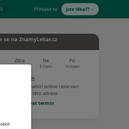
Přihlásit se
Jste lékař?
e se na ZnamyLekar.cz
Zítra
Ne
Po
Út
St
8 Srpen
9 Srpen
10 Srpen
11 Srpen
12 Srp
specialista nenabízí online rezervaci
termínu na této adrese.
Rezervovat termín
dobné