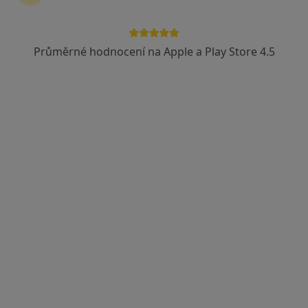
MUDr. Zoltán Kerekes
Diagnostik
Průměrné hodnocení na Apple a Play Store 4.5
J. E. Purkynš 652, Litomyšl
•
Mapa
Patologie Litomyšl,s.r.o.
Tento specialista nenabízí online rezervaci termínu na této adrese.
Rezervovat termín
Pavla Hanzlová
Diagnostik