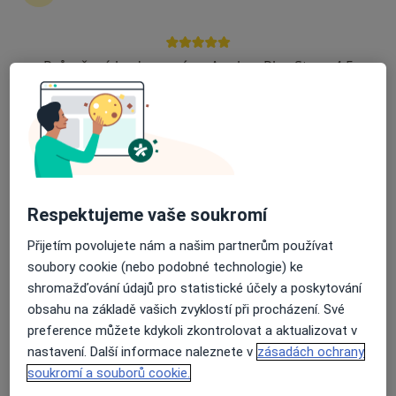
Jiřina Jirešová
Diagnostik, Internista, Plicní lékař
Průměrné hodnocení na Apple a Play Store 4.5
Žamberk
•
Mapa
Ordinace
Tento specialista nenabízí online rezervaci termínu na této adrese.
Rezervovat termín
Respektujeme vaše soukromí
Přijetím povolujete nám a našim partnerům používat
soubory cookie (nebo podobné technologie) ke
shromažďování údajů pro statistické účely a poskytování
obsahu na základě vašich zvyklostí při procházení. Své
preference můžete kdykoli zkontrolovat a aktualizovat v
nastavení. Další informace naleznete v
zásadách ochrany
MUDr. Karel Nedvěd
soukromí a souborů cookie.
Diagnostik