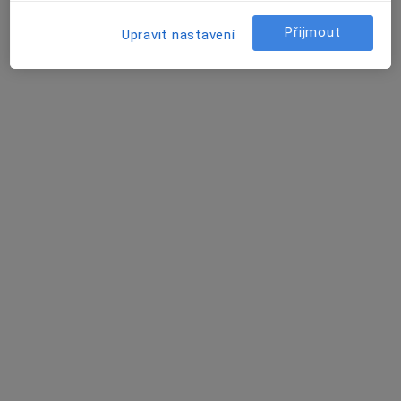
Říčky 97, Orlické Podhůří
•
Mapa
Přijmout
Upravit nastavení
R D G, s.r.o.
Tento specialista nenabízí online rezervaci termínu na této adrese.
Rezervovat termín
Mgr. Petr Máca
Diagnostik
Hanušova 150, Jablonné nad Orlicí
•
Mapa
Radiodiagnostika