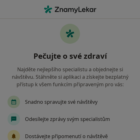
Hla
Diagnostik • Žamberk, pardubický
Filtry
Mapa
Diagnostik Žamberk
Pečujte o své zdraví
Jak řadíme výsledky vyhledávání?
Najděte nejlepšího specialistu a objednejte si
návštěvu. Stáhněte si aplikaci a získejte bezplatný
Jakou pojišťovnu máte?
přístup k všem funkcím připraveným pro vás:
Snadno spravujte své návštěvy
Odesílejte zprávy svým specialistům
Dostávejte připomenutí o návštěvě