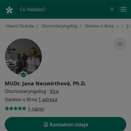
Hla
Co hledáte?
Hlavní Stránka
Otorinolaryngolog
Slavkov U Brna
Ja
Změna 
MUDr.
Jana Neuwirthová, Ph.D.
o specializacích
Otorinolaryngolog
·
Více
Slavkov u Brna
1 adresa
1 názor
Kontaktní údaje