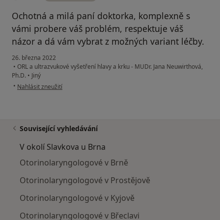
Ochotná a milá paní doktorka, komplexně s
vámi probere váš problém, respektuje váš
názor a dá vám vybrat z možných variant léčby.
26. března 2022
•
ORL a ultrazvukové vyšetření hlavy a krku - MUDr. Jana Neuwirthová,
Ph.D.
•
Jiný
podle názoru uživatele M.P.
•
Nahlásit zneužití
Související vyhledávání
V okolí Slavkova u Brna
Otorinolaryngologové v Brně
Otorinolaryngologové v Prostějově
Otorinolaryngologové v Kyjově
Otorinolaryngologové v Břeclavi