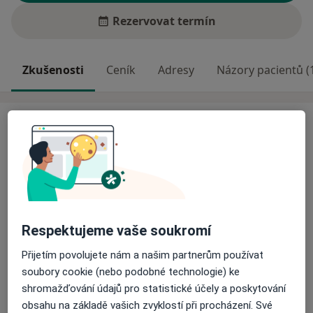
Rezervovat termín
Zkušenosti
Ceník
Adresy
Názory pacientů (
Zkušenosti
Informace o ordinaci:
www.orlslavkov.cz.
Vzdělání lékaře:
2003 MUDr., 2010 Ph.D. - Lékařská fakulta Masarykovy
univerzity v Brně
Respektujeme vaše soukromí
2011 atestace otorinolaryngologie a chirurgie hlavy a
Přijetím povolujete nám a našim partnerům používat
O mně
krku
Více
soubory cookie (nebo podobné technologie) ke
2013 certifikát a licence poradce ve sportovní medicíně
Odborník na:
shromažďování údajů pro statistické účely a poskytování
2015 atestace klinická výživa a intenzivní metabolická
obsahu na základě vašich zvyklostí při procházení. Své
Otorinolaryngologie
péče, licence k předpisu stravy, lékař nutricionista pro