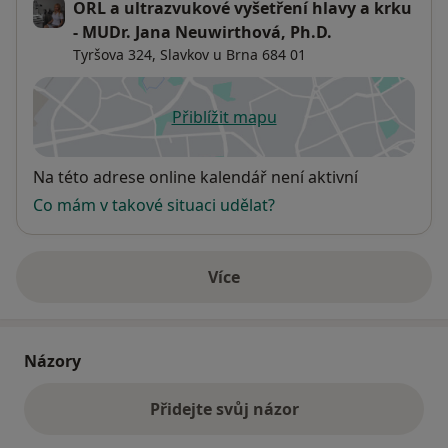
ORL a ultrazvukové vyšetření hlavy a krku
vztah se zdravotními pojišťovnami - otevření
- MUDr. Jana Neuwirthová, Ph.D.
ambulance s konceptem komplexní péče na poliklinice
Tyršova 324,
Slavkov u Brna
684 01
města Slavkov u Brna.
Možnost komunikace pro zahraniční pacienty:
Přiblížit mapu
se otevře v nové záložce
angličtina, francouzština.
Dostupnost
Na této adrese online kalendář není aktivní
Co mám v takové situaci udělat?
Více
o adrese
Názory
Přidejte svůj názor