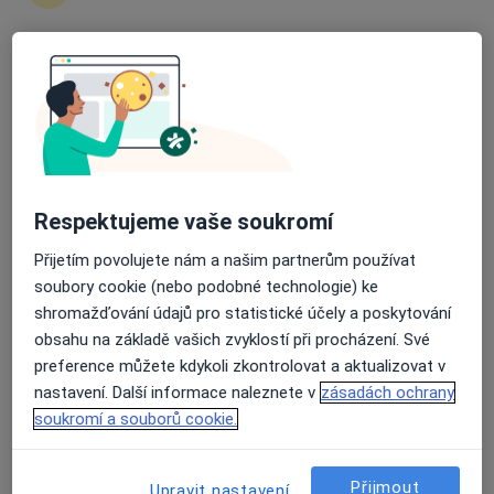
zahájení nebo pokračování léčby. Pokud to
potřebujete, můžete si také objednat návštěvu v
ordinaci.
Průměrné hodnocení na Apple a Play Store 4.5
Zobrazit profily specialistů
Jak to funguje?
Respektujeme vaše soukromí
Přijetím povolujete nám a našim partnerům používat
Odborníci
soubory cookie (nebo podobné technologie) ke
shromažďování údajů pro statistické účely a poskytování
obsahu na základě vašich zvyklostí při procházení. Své
Žaneta Tokarzová
preference můžete kdykoli zkontrolovat a aktualizovat v
nastavení. Další informace naleznete v
zásadách ochrany
Zubař
soukromí a souborů cookie.
Brno
Přijmout
Upravit nastavení