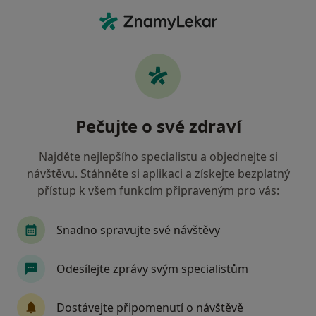
Hla
Co hledáte?
Hlavní Stránka
Nemoci
Sucho V Ústech
Sucho v ústech - informace,
Pečujte o své zdraví
specialisté, otázky a odpovědi
Najděte nejlepšího specialistu a objednejte si
návštěvu. Stáhněte si aplikaci a získejte bezplatný
přístup k všem funkcím připraveným pro vás:
Informace
Snadno spravujte své návštěvy
Odesílejte zprávy svým specialistům
Dbejte o své zdraví
Zůstaňte doma a vyberte online konzultaci pro
Dostávejte připomenutí o návštěvě