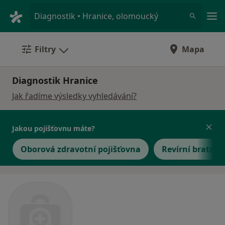
Hla
Diagnostik • Hranice, olomoucký
Filtry
Mapa
Diagnostik Hranice
Jak řadíme výsledky vyhledávání?
Jakou pojišťovnu máte?
Oborová zdravotní pojišťovna
Revírní bratrsk