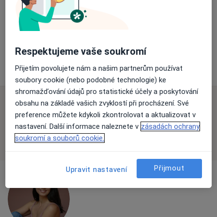
Diagnostik
Dvořákova 75, Přerov
•
Mapa
Nemocnice Přerov
Tento specialista nenabízí online rezervaci termínu na této adrese.
Respektujeme vaše soukromí
Rezervovat termín
Přijetím povolujete nám a našim partnerům používat
soubory cookie (nebo podobné technologie) ke
shromažďování údajů pro statistické účely a poskytování
obsahu na základě vašich zvyklostí při procházení. Své
K dispozici jsou specialisté
preference můžete kdykoli zkontrolovat a aktualizovat v
Tito specialisté se nacházejí mimo Hranice,
nastavení. Další informace naleznete v
zásadách ochrany
olomoucký, v oblastech blízkých vašemu
soukromí a souborů cookie.
vyhledávání.
Přijmout
Upravit nastavení