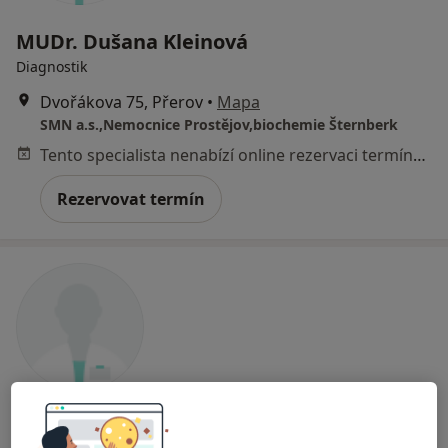
MUDr. Dušana Kleinová
Diagnostik
Dvořákova 75, Přerov
•
Mapa
SMN a.s.,Nemocnice Prostějov,biochemie Šternberk
Tento specialista nenabízí online rezervaci termínu na této adrese.
Rezervovat termín
Romana Tarnoczy