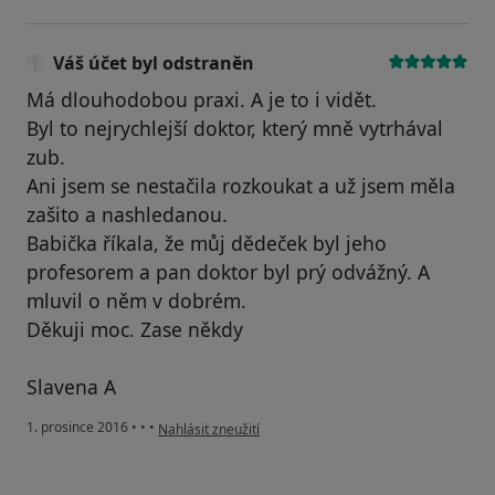
Váš účet byl odstraněn
Má dlouhodobou praxi. A je to i vidět.
Byl to nejrychlejší doktor, který mně vytrhával
zub.
Ani jsem se nestačila rozkoukat a už jsem měla
zašito a nashledanou.
Babička říkala, že můj dědeček byl jeho
profesorem a pan doktor byl prý odvážný. A
mluvil o něm v dobrém.
Děkuji moc. Zase někdy
Slavena A
podle názoru uživatele Váš účet byl odstraněn
1. prosince 2016
•
•
•
Nahlásit zneužití