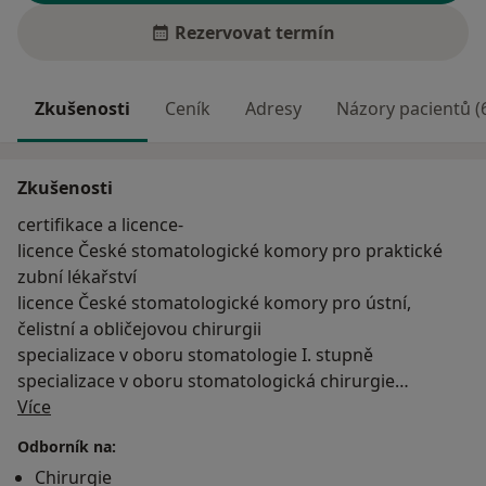
Rezervovat termín
Zkušenosti
Ceník
Adresy
Názory pacientů (
Zkušenosti
certifikace a licence-
licence České stomatologické komory pro praktické
zubní lékařství
licence České stomatologické komory pro ústní,
čelistní a obličejovou chirurgii
specializace v oboru stomatologie I. stupně
specializace v oboru stomatologická chirurgie
O mně
certifikát pro práci s laserem "SKLEROLASER", Candela
Více
USA
Odborník na:
certifikát pro práci s laserem "SKINLIGHT", Candela,
Chirurgie
USA