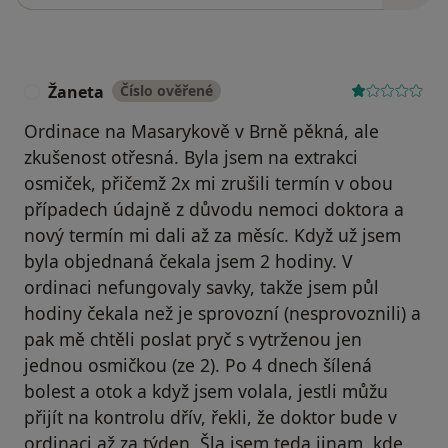
Žaneta
Číslo ověřené
Ž
Ordinace na Masarykově v Brně pěkná, ale
zkušenost otřesná. Byla jsem na extrakci
osmiček, přičemž 2x mi zrušili termín v obou
případech údajně z důvodu nemoci doktora a
nový termín mi dali až za měsíc. Když už jsem
byla objednaná čekala jsem 2 hodiny. V
ordinaci nefungovaly savky, takže jsem půl
hodiny čekala než je sprovozní (nesprovoznili) a
pak mě chtěli poslat pryč s vytrženou jen
jednou osmičkou (ze 2). Po 4 dnech šílená
bolest a otok a když jsem volala, jestli můžu
přijít na kontrolu dřív, řekli, že doktor bude v
ordinaci až za týden. Šla jsem teda jinam, kde