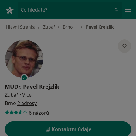
Hla
Co hledáte?
Hlavní Stránka
Zubař
Brno
Pavel Krejzlík
Změna města
MUDr.
Pavel Krejzlík
o specializacích
Zubař
·
Více
Brno
2 adresy
6 názorů
Kontaktní údaje