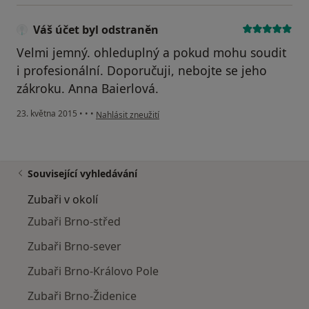
Váš účet byl odstraněn
Velmi jemný. ohleduplný a pokud mohu soudit
i profesionální. Doporučuji, nebojte se jeho
zákroku. Anna Baierlová.
podle názoru uživatele Váš účet byl odstraněn
23. května 2015
•
•
•
Nahlásit zneužití
Související vyhledávání
Zubaři v okolí
Zubaři Brno-střed
Zubaři Brno-sever
Zubaři Brno-Královo Pole
Zubaři Brno-Židenice