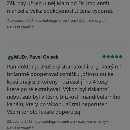
Zákroky už jen u něj.Mam od Dr. implantát, i
manžel a velká spokojenost..I cena výborná.
7. prosince 2021
•
stomatologické centrum
•
Zubní chirurgie
•
podle názoru uživatele Olivie
Nahlásit zneužití
MUDr. Pavel Ovísek
M
Pan doktor je zkušený stomatochirurg, který mi
brilantně odoperoval osmičku ,přirostlou ke
kosti ,mající 3 kořeny, rozřezal jí na 4 kusy ,
které po té extrahoval. Výkon byl riskantní
neboť zub byl v těsné blízkosti mandibulárního
kanálu, který po výkonu zůstal neporušen.
Všem tohoto lékaře doporučuji
23. května 2018
•
stomatologické centrum
•
extrakce osmičky
•
podle názoru uživatele MUDr. Pavel Ovísek
Nahlásit zneužití