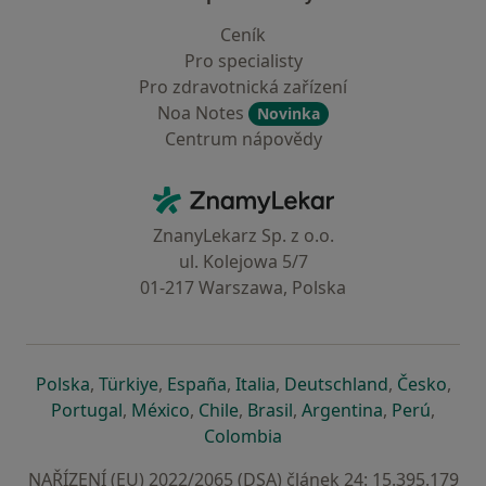
Ceník
Pro specialisty
Pro zdravotnická zařízení
Noa Notes
Novinka
Centrum nápovědy
Kontakt
ZnamyLekar - Hlavní stránka
ZnanyLekarz Sp. z o.o.
ul. Kolejowa 5/7
01-217 Warszawa, Polska
se otevře v nové záložce
se otevře v nové záložce
se otevře v nové záložce
se otevře v nové záložce
se otevře v 
se o
Polska
,
Türkiye
,
España
,
Italia
,
Deutschland
,
Česko
,
se otevře v nové záložce
se otevře v nové záložce
se otevře v nové záložce
se otevře v nové záložc
se otevře v 
se ote
Portugal
,
México
,
Chile
,
Brasil
,
Argentina
,
Perú
,
se otevře v nové záložce
Colombia
NAŘÍZENÍ (EU) 2022/2065 (DSA) článek 24: 15.395.179