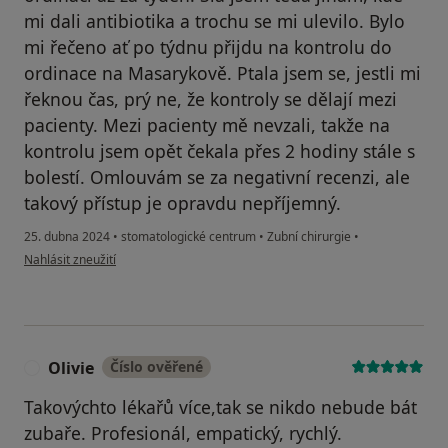
mi dali antibiotika a trochu se mi ulevilo. Bylo
mi řečeno ať po týdnu přijdu na kontrolu do
ordinace na Masarykově. Ptala jsem se, jestli mi
řeknou čas, prý ne, že kontroly se dělají mezi
pacienty. Mezi pacienty mě nevzali, takže na
kontrolu jsem opět čekala přes 2 hodiny stále s
bolestí. Omlouvám se za negativní recenzi, ale
takový přístup je opravdu nepříjemný.
25. dubna 2024
•
stomatologické centrum
•
Zubní chirurgie
•
podle názoru uživatele Žaneta
Nahlásit zneužití
Olivie
Číslo ověřené
O
Takovýchto lékařů více,tak se nikdo nebude bát
zubaře. Profesionál, empatický, rychlý.