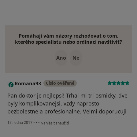
Pomáhají vám názory rozhodovat o tom,
kterého specialistu nebo ordinaci navštívit?
Ano
Ne
Romana93
Číslo ověřené
R
Pan doktor je nejlepsi! Trhal mi tri osmicky, dve
byly komplikovanejsi, vzdy naprosto
bezbolestne a profesionalne. Velmi doporucuji
podle názoru uživatele Romana93
17. ledna 2017
•
•
•
Nahlásit zneužití