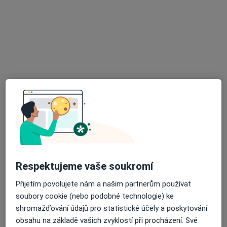
Arculum - přijímáme nové pacienty
·
Více
Dentální hygienistka, hygienista, Ortodontista, Zubař
Optátova, Brno
•
Mapa
Arculum - přijímáme nové pacienty
Záchovná stomatologie
Více
Tato klinika nemá specialisty s dostupnými termíny v online kalendáři
Zobrazit profil
Respektujeme vaše soukromí
Přijetím povolujete nám a našim partnerům používat
soubory cookie (nebo podobné technologie) ke
shromažďování údajů pro statistické účely a poskytování
obsahu na základě vašich zvyklostí při procházení. Své