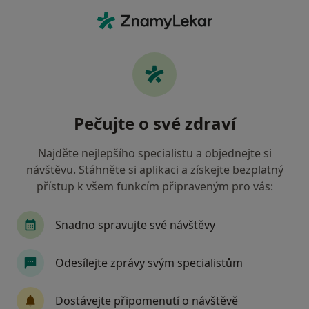
Hla
Parodontóza • Brno, jihomoravský
Filtry
• 1
Mapa
Parodontóza Brno
Pečujte o své zdraví
Jak řadíme výsledky vyhledávání?
Najděte nejlepšího specialistu a objednejte si
návštěvu. Stáhněte si aplikaci a získejte bezplatný
Jakého specialistu hledáte?
přístup k všem funkcím připraveným pro vás:
Zubař
Dentální hygienistka, hygienista
S
Snadno spravujte své návštěvy
Odesílejte zprávy svým specialistům
Dostávejte připomenutí o návštěvě