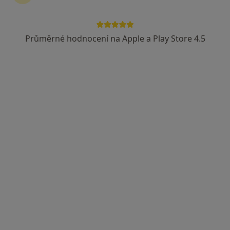
Průměrné hodnocení na Apple a Play Store 4.5
MDDr. Ondřej Kyselovsky
·
Více
Zubař
20 názorů
Jana Babáka, Brno
•
Mapa
Kyselovský stomatologie s.r.o.
Tento specialista nenabízí online rezervaci termínu na této adrese.
Rezervovat termín