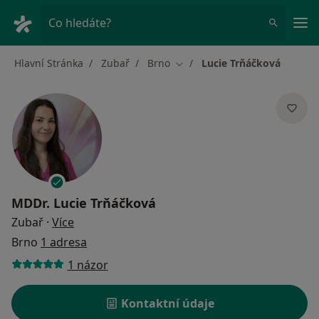
Hla
Co hledáte?
Hlavní Stránka
Zubař
Brno
Lucie Trňáčková
Změna města
MDDr.
Lucie Trňáčková
o specializacích
Zubař
·
Více
Brno
1 adresa
1 názor
Kontaktní údaje