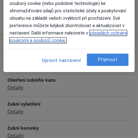
Děti
soubory cookie (nebo podobné technologie) ke
shromažďování údajů pro statistické účely a poskytování
obsahu na základě vašich zvyklostí při procházení. Své
Více
o zkušenostech
preference můžete kdykoli zkontrolovat a aktualizovat v
nastavení. Další informace naleznete v
zásadách ochrany
soukromí a souborů cookie.
Služby a ceník služeb
Bělení zubů
Přijmout
Upravit nastavení
Detaily
Ošetření zubního kazu
Detaily
Zubní vyšetření
Detaily
Zubní korunky
Detaily