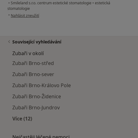
•
Smileland s.r.o. centrum estetické stomatologie
•
estetická
stomatologie
podle názoru uživatele Yaroslava
•
Nahlásit zneužití
Související vyhledávání
Zubaři v okolí
Zubaři Brno-střed
Zubaři Brno-sever
Zubaři Brno-Královo Pole
Zubaři Brno-Židenice
Zubaři Brno-Jundrov
Více (12)
Více v kategorii: Zubaři v okolí
Nejčastěji léčené nemoci