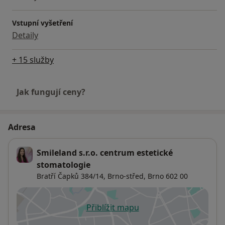
Vstupní vyšetření
Detaily
+ 15 služby
Jak fungují ceny?
Adresa
Smileland s.r.o. centrum estetické
stomatologie
Bratří Čapků 384/14,
Brno-střed
,
Brno
602 00
Přiblížit mapu
se otevře v nové záložce