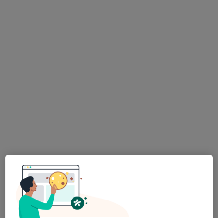
MDDr. Petr Příkazský
·
Více
Zubař
7 názorů
Rybkova 9, 2. patro, Brno
•
Mapa
Zuby pro život s.r.o.
Dentální hygiena
od 900 kč
Tento specialista nenabízí online rezervaci termínu na této adrese.
Rezervovat termín