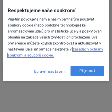
Respektujeme vaše soukromí
MUDr. Matěj Jurisa
Přijetím povolujete nám a našim partnerům používat
·
Více
Zubař
soubory cookie (nebo podobné technologie) ke
39 názorů
shromažďování údajů pro statistické účely a poskytování
Joštova 4/138, Brno
•
Mapa
obsahu na základě vašich zvyklostí při procházení. Své
Dentema Stomatologie s.r.o.
preference můžete kdykoli zkontrolovat a aktualizovat v
nastavení. Další informace naleznete v
zásadách ochrany
Dentální hygiena
Cena nebyla přidána
soukromí a souborů cookie.
Tento specialista nenabízí online rezervaci termínu na této adrese.
Rezervovat termín
Přijmout
Upravit nastavení