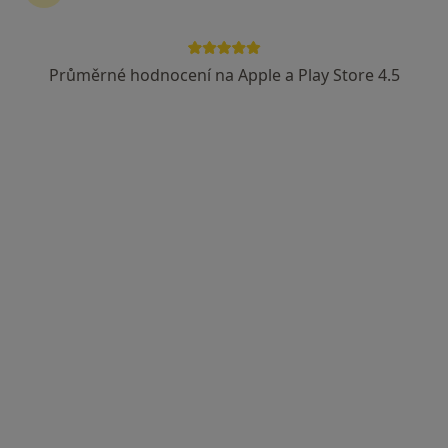
Průměrné hodnocení na Apple a Play Store 4.5
Klára Cacková, DiS.
·
Více
Dentální hygienistka, hygienista
4 názory
Bratří Čapků 14a, Brno
•
Mapa
Smileland s.r.o. centrum estetické stomatologie
Dentální hygiena
od 900 kč
Tento specialista nenabízí online rezervaci termínu na této adrese.
Rezervovat termín