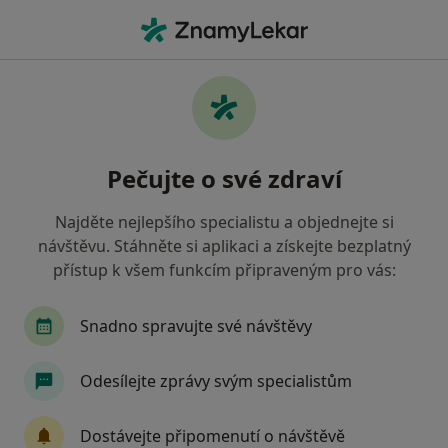
Hla
Dentální Hygiena • Brno, jihomoravský
Filtry
• 1
Mapa
Dentální hygiena Brno
Pečujte o své zdraví
Jak řadíme výsledky vyhledávání?
Najděte nejlepšího specialistu a objednejte si
návštěvu. Stáhněte si aplikaci a získejte bezplatný
Jakého specialistu hledáte?
přístup k všem funkcím připraveným pro vás:
Zubař
Dentální hygienistka, hygienista
D
Snadno spravujte své návštěvy
Odesílejte zprávy svým specialistům
Dostávejte připomenutí o návštěvě