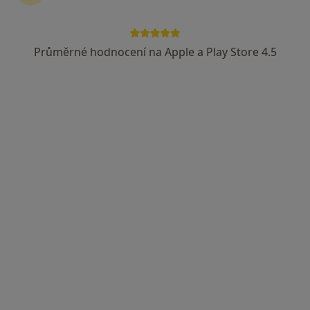
Průměrné hodnocení na Apple a Play Store 4.5
Arculum - přijímáme nové pacienty
·
Více
Dentální hygienistka, hygienista, Ortodontista, Zubař
Optátova, Brno
•
Mapa
Arculum - přijímáme nové pacienty
Zubní vyšetření
Více
Tato klinika nemá specialisty s dostupnými termíny v online kalendáři
Zobrazit profil