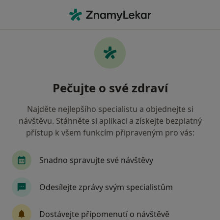
Hla
Zubní Vyšetření • Brno, jihomoravský
Filtry
• 1
Mapa
Zubní vyšetření Brno
Pečujte o své zdraví
Jak řadíme výsledky vyhledávání?
Najděte nejlepšího specialistu a objednejte si
návštěvu. Stáhněte si aplikaci a získejte bezplatný
Jakého specialistu hledáte?
přístup k všem funkcím připraveným pro vás:
Zubař
Dentální hygienistka, hygienista
S
Snadno spravujte své návštěvy
Odesílejte zprávy svým specialistům
Dostávejte připomenutí o návštěvě