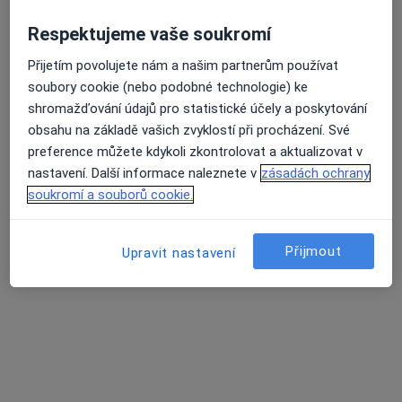
Respektujeme vaše soukromí
MDDr. Jana Beranovská
Přijetím povolujete nám a našim partnerům používat
·
Více
Zubař
soubory cookie (nebo podobné technologie) ke
28 názorů
shromažďování údajů pro statistické účely a poskytování
obsahu na základě vašich zvyklostí při procházení. Své
Jakubská 2, Brno
•
Mapa
preference můžete kdykoli zkontrolovat a aktualizovat v
SMILE FACTORY - ZUBNÍ KLINIKA Brno
nastavení. Další informace naleznete v
zásadách ochrany
Zubní vyšetření
Cena nebyla přidána
soukromí a souborů cookie.
Tento specialista nenabízí online rezervaci termínu na této adrese.
Rezervovat termín
Přijmout
Upravit nastavení