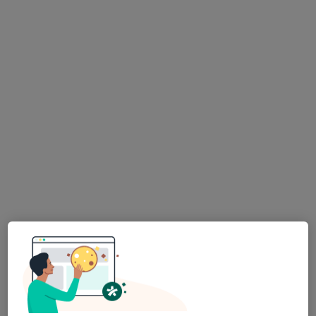
MDDr. Ondřej Kříž
·
Více
Zubař
14 názorů
Žampachova 3, Brno
•
Mapa
adresa ordinace
Zubní vyšetření
Cena nebyla přidána
Tento specialista nenabízí online rezervaci termínu na této adrese.
Rezervovat termín