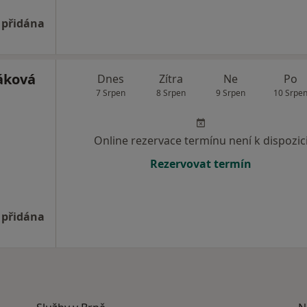
 přidána
áková
Dnes
Zítra
Ne
Po
7 Srpen
8 Srpen
9 Srpen
10 Srpe
Online rezervace termínu není k dispozic
Rezervovat termín
 přidána