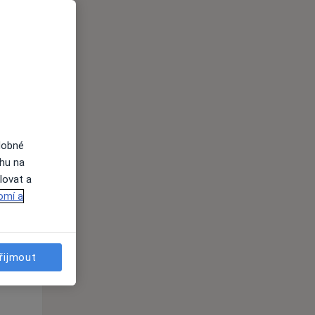
i
dobné
ahu na
Út
St
Čt
lovat a
n
11 Srpen
12 Srpen
13 Srpen
omí a
i
řijmout