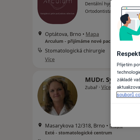
Dentální hygienistka, hygi
·
Více
Ortodontista, Zubař
Optátova, Brno
•
Mapa
Arculum - přijímáme nové pacienty
Stomatologická chirurgie
Respekt
Více
Přijetím p
technologi
MUDr. Sylvie Slav
základě vaš
·
Více
Zubař
aktualizova
souborů co
Masarykova 12/318, Brno
•
Mapa
Exté - stomatologické centrum