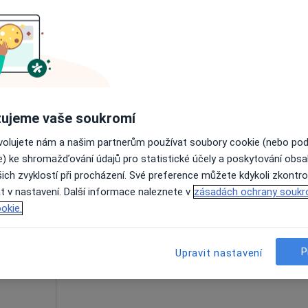
enista,
Online rezervace termínu není k dispozic
Zobrazit profil
ujeme vaše soukromí
ovolujete nám a našim partnerům používat soubory cookie (nebo po
e) ke shromažďování údajů pro statistické účely a poskytování obs
íková
Dnes
Zítra
Ne
Po
ich zvyklostí při procházení. Své preference můžete kdykoli zkontro
7 Srpen
8 Srpen
9 Srpen
10 Srpe
t v nastavení. Další informace naleznete v
zásadách ochrany soukr
okie.
Online rezervace termínu není k dispozic
P
Upravit nastavení
Rezervovat termín