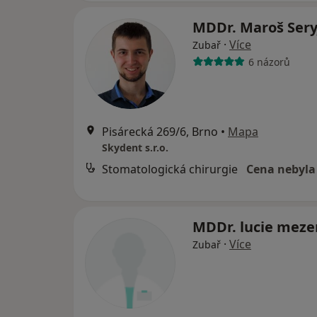
MDDr. Maroš Ser
·
Více
Zubař
6 názorů
Pisárecká 269/6, Brno
•
Mapa
Skydent s.r.o.
Stomatologická chirurgie
Cena nebyla
MDDr. lucie mez
·
Více
Zubař