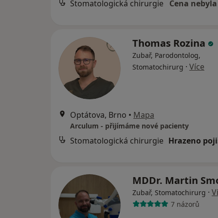
Stomatologická chirurgie
Cena nebyla
Thomas Rozina
Zubař, Parodontolog,
·
Více
Stomatochirurg
Optátova, Brno
•
Mapa
Arculum - přijímáme nové pacienty
Stomatologická chirurgie
Hrazeno poj
MDDr. Martin Sm
·
V
Zubař, Stomatochirurg
7 názorů