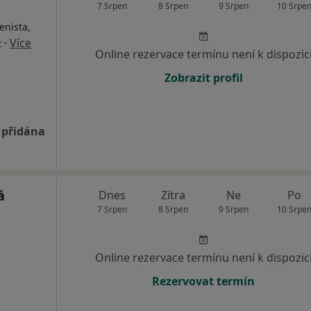
7 Srpen
8 Srpen
9 Srpen
10 Srpe
enista,
·
Více
t
Online rezervace termínu není k dispozic
Zobrazit profil
 přidána
á
Dnes
Zítra
Ne
Po
7 Srpen
8 Srpen
9 Srpen
10 Srpe
Online rezervace termínu není k dispozic
Rezervovat termín