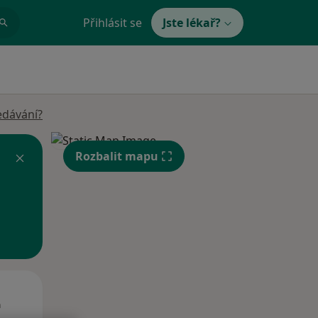
Přihlásit se
Jste lékař?
edávání?
Rozbalit mapu
Út
St
Čt
n
11 Srpen
12 Srpen
13 Srpen