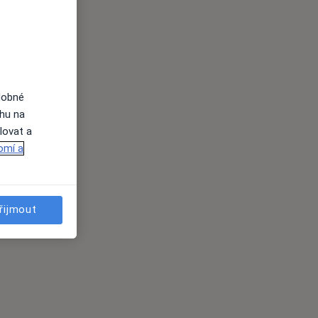
dobné
ahu na
lovat a
omí a
řijmout