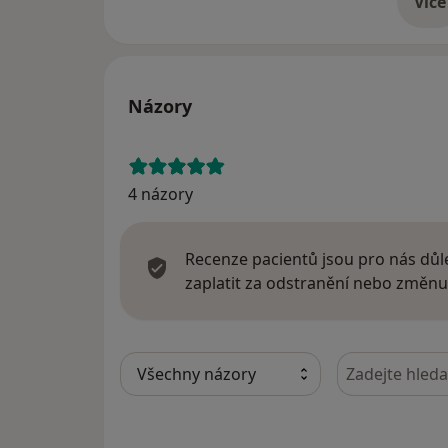
Více
o 
Názory
4 názory
Recenze pacientů jsou pro nás důle
zaplatit za odstranění nebo změnu
Hledejte v ná