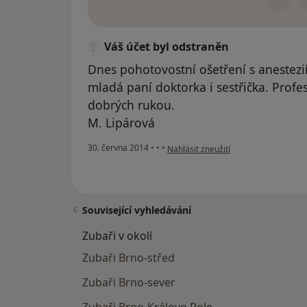
Váš účet byl odstraněn
Dnes pohotovostní ošetření s anestezií
mladá paní doktorka i sestřička. Profes
dobrých rukou.
M. Lipárová
podle názoru uživatele Váš účet byl 
30. června 2014
•
•
•
Nahlásit zneužití
Související vyhledávání
Zubaři v okolí
Zubaři Brno-střed
Zubaři Brno-sever