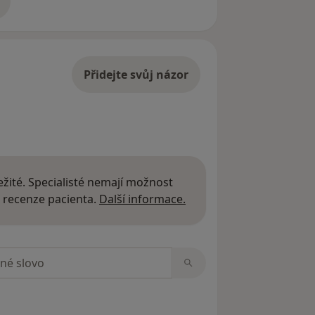
adrese
Přidejte svůj názor
žité. Specialisté nemají možnost
Další informace o názor
 recenze pacienta.
Další informace.
zorech