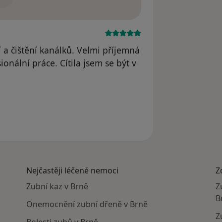
 a čištění kanálků. Velmi příjemná
ionální práce. Cítila jsem se být v
odstraněn
Nejčastěji léčené nemoci
Z
Zubní kaz v Brně
Z
B
Onemocnění zubní dřeně v Brně
Z