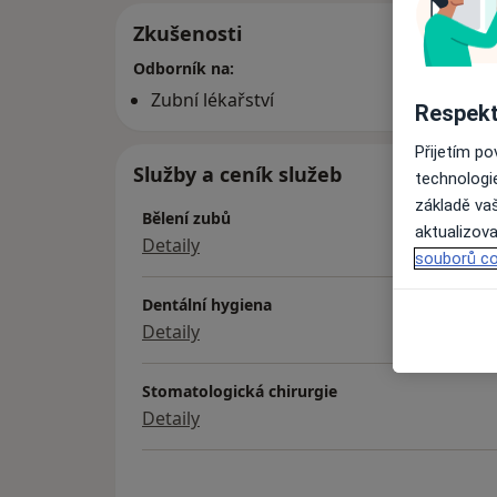
Zkušenosti
Odborník na:
Zubní lékařství
Respekt
Přijetím p
Služby a ceník služeb
technologi
základě vaš
Bělení zubů
aktualizova
Detaily
souborů co
Dentální hygiena
Detaily
Stomatologická chirurgie
Detaily