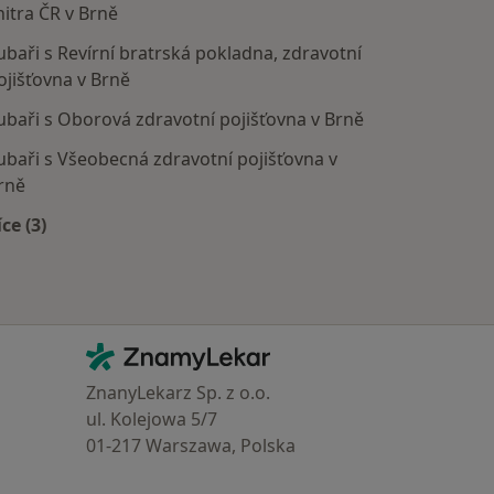
nitra ČR v Brně
ubaři s Revírní bratrská pokladna, zdravotní
ojišťovna v Brně
ubaři s Oborová zdravotní pojišťovna v Brně
ubaři s Všeobecná zdravotní pojišťovna v
rně
íce (3)
Více v kategorii: Zdravotní pojišťovny
Kontakt
ZnamyLekar - Hlavní stránka
ZnanyLekarz Sp. z o.o.
ul. Kolejowa 5/7
01-217 Warszawa, Polska