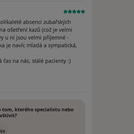
kolikaleté absenci zubařských
na ošetření kazů (což je velmi
vy u ní jsou velmi příjemné -
ka je navíc mladá a sympatická,
 čas na nás, stálé pacienty :)
raněn
tom, kterého specialistu nebo
vštívit?
Ne