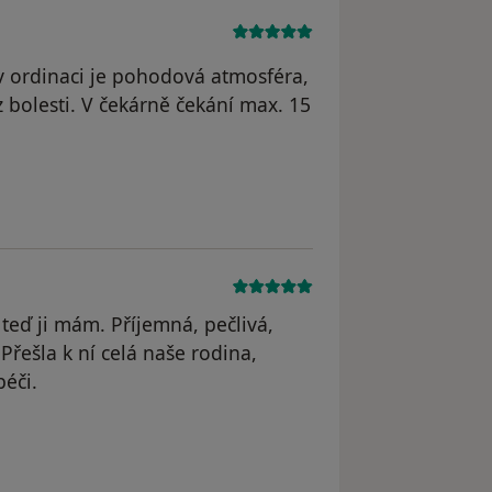
v ordinaci je pohodová atmosféra,
 bolesti. V čekárně čekání max. 15
PF
eď ji mám. Příjemná, pečlivá,
Přešla k ní celá naše rodina,
péči.
ová