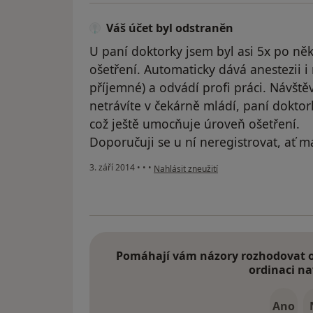
Váš účet byl odstraněn
U paní doktorky jsem byl asi 5x po ně
ošetření. Automaticky dává anestezii i 
příjemné) a odvádí profi práci. Návště
netrávíte v čekárně mládí, paní doktor
což ještě umocňuje úroveň ošetření.
Doporučuji se u ní neregistrovat, ať má
podle názoru uživatele Váš účet byl odst
3. září 2014
•
•
•
Nahlásit zneužití
Pomáhají vám názory rozhodovat o 
ordinaci na
Ano