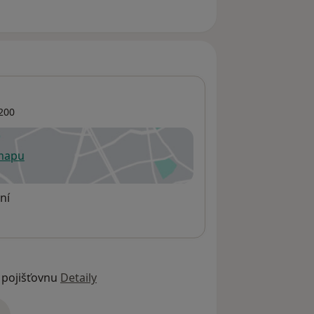
200
 mapu
 otevře v nové záložce
ní
 pojišťovnu
Detaily