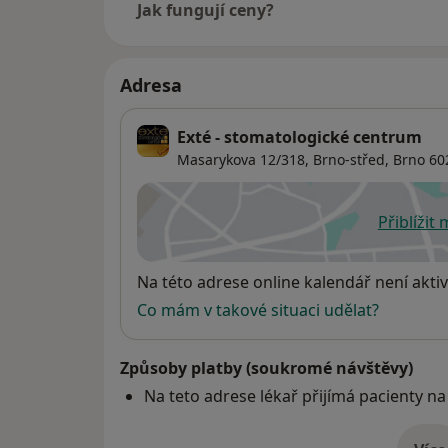
Jak fungují ceny?
Adresa
Exté - stomatologické centrum
Masarykova 12/318,
Brno-střed
,
Brno
60
Přiblížit
se
Dostupnost
Na této adrese online kalendář není aktiv
Co mám v takové situaci udělat?
Způsoby platby (soukromé návštěvy)
Na teto adrese lékař přijímá pacienty na