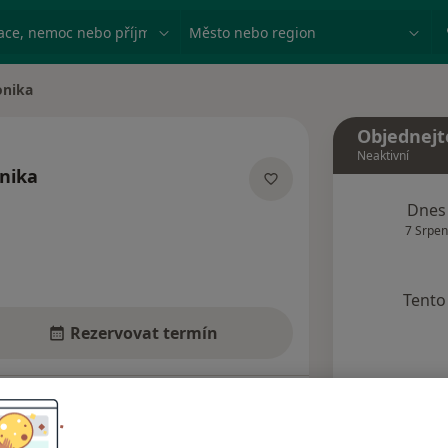
ace, nemoc nebo příjmení
Město nebo region
onika
Objednejt
Neaktivní
nika
ích
Dnes
7 Srpen
Tento 
Rezervovat termín
dresy
Názory pacientů (4)