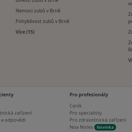
Bolesti zubů v Brně
v
Nemoci zubů v Brně
Z
Pohyblivost zubů v Brně
p
Více (15)
Z
Více v kategorii: Nejčastěji léčené nemoci
Z
B
V
cienty
Pro profesionály
Ceník
nická zařízení
Pro specialisty
 a odpovědi
Pro zdravotnická zařízení
Noa Notes
Novinka