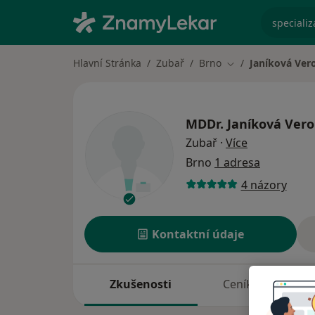
specializ
Hlavní Stránka
Zubař
Brno
Janíková Ver
Změna města
MDDr.
Janíková Vero
o specializac
Zubař
·
Více
Brno
1 adresa
4 názory
Kontaktní údaje
Zkušenosti
Ceník
A