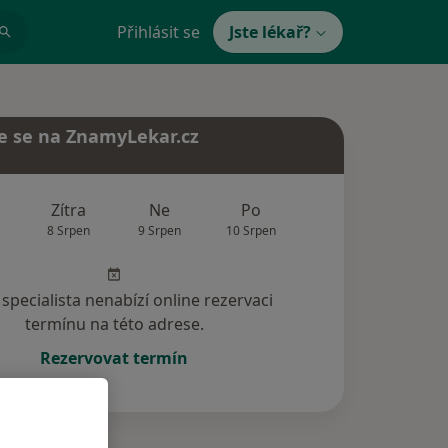
Přihlásit se
Jste lékař?
e se na ZnamyLekar.cz
Zítra
Ne
Po
Út
St
8 Srpen
9 Srpen
10 Srpen
11 Srpen
12 Srp
specialista nenabízí online rezervaci
termínu na této adrese.
Rezervovat termín