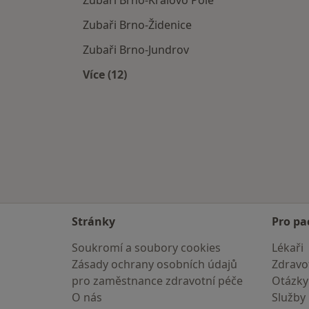
Zubaři Brno-Královo Pole
Zubaři Brno-Židenice
Zubaři Brno-Jundrov
Více (12)
Více v kategorii: Zubaři v okolí
Stránky
Pro pa
Soukromí a soubory cookies
Lékaři
Zásady ochrany osobních údajů
Zdravot
pro zaměstnance zdravotní péče
Otázky
O nás
Služby