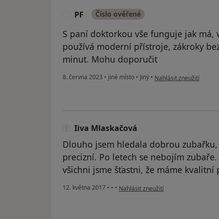
PF
Číslo ověřené
P
S paní doktorkou vše funguje jak má, 
používá moderní přístroje, zákroky bez
minut. Mohu doporučit
podle názoru uživatele 
8. června 2023
•
jiné místo
•
Jiný
•
Nahlásit zneužití
Iiva Mlaskačová
Dlouho jsem hledala dobrou zubařku, t
precizní. Po letech se nebojím zubaře. 
všichni jsme šťastni, že máme kvalitní 
podle názoru uživatele Iiva Mlaskač
12. května 2017
•
•
•
Nahlásit zneužití