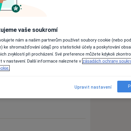
ujeme vaše soukromí
ovolujete nám a našim partnerům používat soubory cookie (nebo po
e) ke shromažďování údajů pro statistické účely a poskytování obs
ich zvyklostí při procházení. Své preference můžete kdykoli zkontro
t v nastavení. Další informace naleznete v
zásadách ochrany soukr
okie.
P
Upravit nastavení