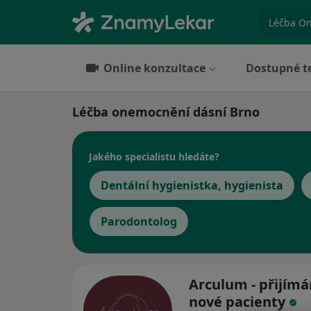
specializ
Online konzultace
Dostupné t
Léčba onemocnění dásní Brno
Jakého specialistu hledáte?
Dentální hygienistka, hygienista
Parodontolog
Arculum - přijím
nové pacienty