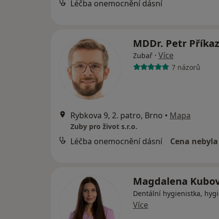
Léčba onemocnění dásní
MDDr. Petr Příka
·
Více
Zubař
7 názorů
Rybkova 9, 2. patro, Brno
•
Mapa
Zuby pro život s.r.o.
Léčba onemocnění dásní
Cena nebyla
Magdalena Kubo
Dentální hygienistka, hygi
Více