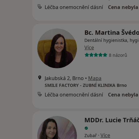
Léčba onemocnění dásní
Cena nebyla
Bc. Martina Švéd
Dentální hygienistka, hygi
Více
8 názorů
Jakubská 2, Brno
•
Mapa
SMILE FACTORY - ZUBNÍ KLINIKA Brno
Léčba onemocnění dásní
Cena nebyla
MDDr. Lucie Trňá
·
Více
Zubař