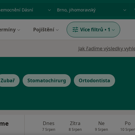
ace, nemoc nebo příjmení
Město nebo region
ermíny
Pojištění
Více filtrů
•
1
Jak řadíme výsledky vyhl
Zubař
Stomatochirurg
Ortodontista
áme
Dnes
Zítra
Ne
Po
7 Srpen
8 Srpen
9 Srpen
10 Srpe