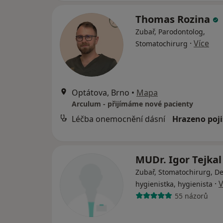
Thomas Rozina
Zubař, Parodontolog,
·
Více
Stomatochirurg
Optátova, Brno
•
Mapa
Arculum - přijímáme nové pacienty
Léčba onemocnění dásní
Hrazeno poj
MUDr. Igor Tejka
Zubař, Stomatochirurg, De
·
V
hygienistka, hygienista
55 názorů