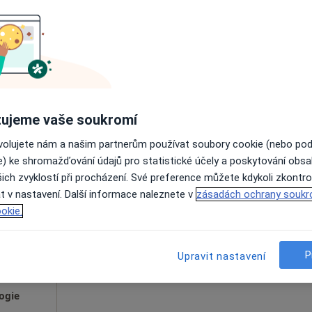
enista,
Online rezervace termínu není k dispozic
Zobrazit profil
ujeme vaše soukromí
ovolujete nám a našim partnerům používat soubory cookie (nebo po
e) ke shromažďování údajů pro statistické účely a poskytování obs
S.
Dnes
Zítra
Ne
Po
ich zvyklostí při procházení. Své preference můžete kdykoli zkontro
7 Srpen
8 Srpen
9 Srpen
10 Srpe
·
enista
t v nastavení. Další informace naleznete v
zásadách ochrany soukr
okie.
Online rezervace termínu není k dispozic
P
Upravit nastavení
Rezervovat termín
ogie