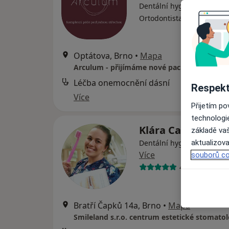
Dentální hygienistka, hygi
·
Více
Ortodontista, Zubař
Optátova, Brno
•
Mapa
Arculum - přijímáme nové pacienty
Léčba onemocnění dásní
Respekt
Více
Přijetím p
technologi
Klára Cacková, Di
základě vaš
Dentální hygienistka, hygi
aktualizova
Více
souborů co
4 názory
Bratří Čapků 14a, Brno
•
Mapa
Smileland s.r.o. centrum estetické stomatol