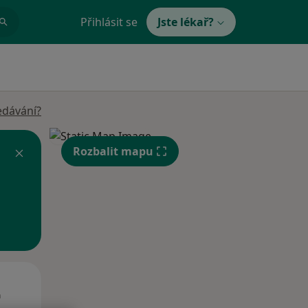
Přihlásit se
Jste lékař?
edávání?
Rozbalit mapu
Út
St
Čt
n
11 Srpen
12 Srpen
13 Srpen