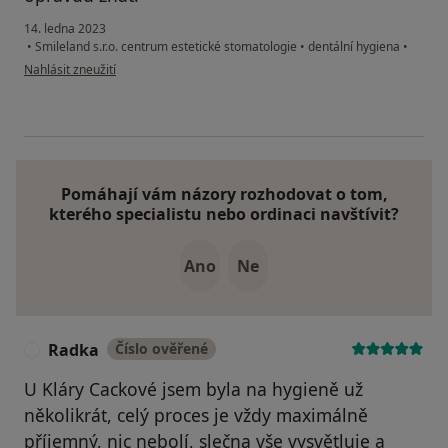
14. ledna 2023
•
Smileland s.r.o. centrum estetické stomatologie
•
dentální hygiena
•
podle názoru uživatele Kateřina
Nahlásit zneužití
Pomáhají vám názory rozhodovat o tom,
kterého specialistu nebo ordinaci navštívit?
Ano
Ne
Radka
Číslo ověřené
R
U Kláry Cackové jsem byla na hygieně už
několikrát, celý proces je vždy maximálně
příjemný, nic nebolí, slečna vše vysvětluje a