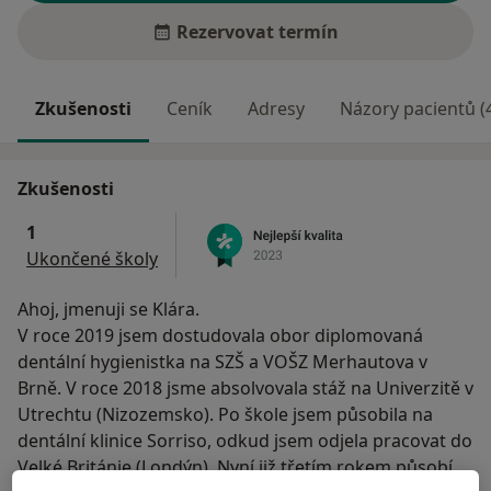
Rezervovat termín
Zkušenosti
Ceník
Adresy
Názory pacientů (
Zkušenosti
1
Ukončené školy
Ahoj, jmenuji se Klára.
V roce 2019 jsem dostudovala obor diplomovaná
dentální hygienistka na SZŠ a VOŠZ Merhautova v
Brně. V roce 2018 jsme absolvovala stáž na Univerzitě v
Utrechtu (Nizozemsko). Po škole jsem působila na
dentální klinice Sorriso, odkud jsem odjela pracovat do
Velké Británie (Londýn). Nyní již třetím rokem působím