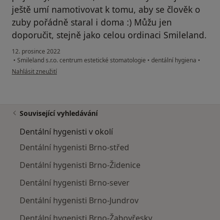
ještě umí namotivovat k tomu, aby se člověk o
zuby pořádně staral i doma :) Můžu jen
doporučit, stejně jako celou ordinaci Smileland.
12. prosince 2022
•
Smileland s.r.o. centrum estetické stomatologie
•
dentální hygiena
•
podle názoru uživatele Radka
Nahlásit zneužití
Související vyhledávání
Dentální hygenisti v okolí
Dentální hygenisti Brno-střed
Dentální hygenisti Brno-Židenice
Dentální hygenisti Brno-sever
Dentální hygenisti Brno-Jundrov
Dentální hygenisti Brno-Žabovřesky