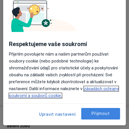
O mně
na dentální klinice Smileland v centru Brna. Práce
Více
dentální hygienistky mě velmi baví a naplňuje. Ráda
Odborník na:
pracuji jak s dospělými pacienty tak s dětmi. Nebojím
Dentální hygiena
se přijímat výzvy - takže pokud se bojíte vy nebo vaše
dítě ošetření, budu ráda když se odhodláte a uvidíme
Hlavní léčená onemocnění
se u nás na klinice.
Zubní kámen
Zápach z úst
Nepříjemný dech
Těším se, Vaše Klára
Respektujeme vaše soukromí
a11y_sr_mo
Bruxismus / skřípání zubů
Zánět dásní
+1
Přijetím povolujete nám a našim partnerům používat
Pacienti, které ošetřuji
soubory cookie (nebo podobné technologie) ke
Dospělí
shromažďování údajů pro statistické účely a poskytování
obsahu na základě vašich zvyklostí při procházení. Své
Děti
preference můžete kdykoli zkontrolovat a aktualizovat v
nastavení. Další informace naleznete v
zásadách ochrany
Více
o zkušenostech
soukromí a souborů cookie.
Přijmout
Služby a ceník služeb
Upravit nastavení
Bělení zubů