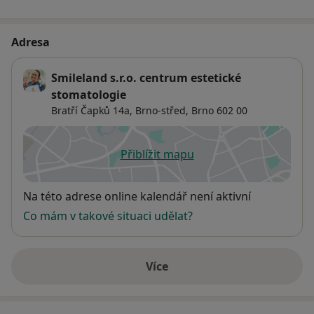
Adresa
Smileland s.r.o. centrum estetické
stomatologie
Bratří Čapků 14a,
Brno-střed
,
Brno
602 00
Přiblížit mapu
se otevře v nové záložce
Dostupnost
Na této adrese online kalendář není aktivní
Co mám v takové situaci udělat?
Více
o adrese