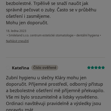
bezbolestné. Trpělivě se snaží naučit jak
správně pečovat o zuby. Často se v průběhu
ošetření i zasmějeme.
Mohu jen doporučit.
18. ledna 2023
•
Smileland s.r.o. centrum estetické stomatologie
•
dentální hygiena
•
podle názoru uživatele Ivana F.
Nahlásit zneužití
Kateřina
Číslo ověřené
K
Zubní hygienu u slečny Kláry mohu jen
doporučit. Příjemné prostředí, odborný přístup
a bezbolestné ošetření mě příjemně překvapilo.
Vše mi bylo srozumitelně a lidsky vysvětleno.
Ordinaci navštěvuji pravidelně a výsledky jsou
opravdu znát.