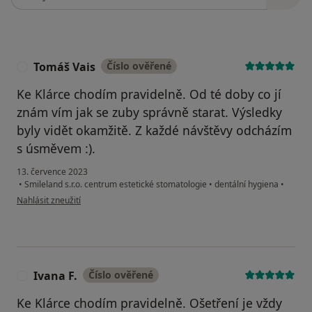
Tomáš Vais
Číslo ověřené
T
Ke Klárce chodím pravidelně. Od té doby co jí
znám vím jak se zuby správně starat. Výsledky
byly vidět okamžitě. Z každé návštěvy odcházím
s úsměvem :).
13. července 2023
•
Smileland s.r.o. centrum estetické stomatologie
•
dentální hygiena
•
podle názoru uživatele Tomáš Vais
Nahlásit zneužití
Ivana F.
Číslo ověřené
I
Ke Klárce chodím pravidelně. Ošetření je vždy