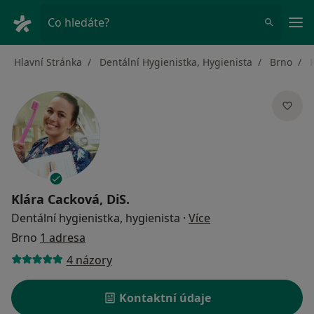
Hla
Co hledáte?
Hlavní Stránka
Dentální Hygienistka, Hygienista
Brno
Klára Cacková, DiS.
o specializacích
Dentální hygienistka, hygienista
·
Více
Brno
1 adresa
4 názory
Kontaktní údaje