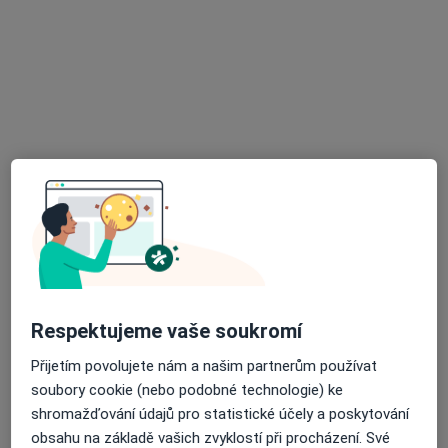
MUDr. Jan Richter
·
Více
Internista
Polní 3, Brno
•
Mapa
Interní ambulance
Vyšetření moči
Cena nebyla přidána
Tento specialista nenabízí online rezervaci termínu na této adrese.
Rezervovat termín
Respektujeme vaše soukromí
Přijetím povolujete nám a našim partnerům používat
soubory cookie (nebo podobné technologie) ke
shromažďování údajů pro statistické účely a poskytování
obsahu na základě vašich zvyklostí při procházení. Své