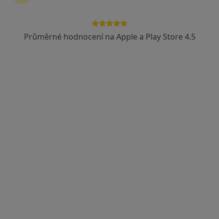
Průměrné hodnocení na Apple a Play Store 4.5
MUDr. Vendula Bartáková
·
Více
Praktický lékař
5 názorů
Obřanská 169, Brno
•
Mapa
Ordinace Obřanská s.r.o.
Vyšetření moči
Cena nebyla přidána
Tento specialista nenabízí online rezervaci termínu na této adrese.
Rezervovat termín