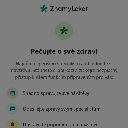
Hla
Vyšetření Moči • Brno, jihomoravský
Filtry
• 1
Mapa
Vyšetření moči Brno
Pečujte o své zdraví
Jak řadíme výsledky vyhledávání?
Najděte nejlepšího specialistu a objednejte si
návštěvu. Stáhněte si aplikaci a získejte bezplatný
Jakého specialistu hledáte?
přístup k všem funkcím připraveným pro vás:
Praktický lékař
Veterinář
Internista
Snadno spravujte své návštěvy
Odesílejte zprávy svým specialistům
Dostávejte připomenutí o návštěvě