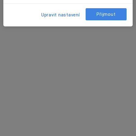
Přijmout
Upravit nastavení
MEDICOM Clinic
Anesteziolog, Dermatolog, Plastický chirurg
40 názorů
Viniční 235, Brno
•
Mapa
MEDICOM Clinic
Modelace prsou
Cena nebyla přidána
Více
Tato klinika nemá specialisty s dostupnými termíny v online kalendáři
Zobrazit profil