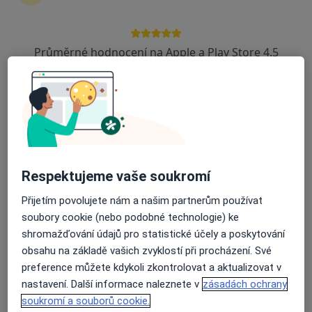
Průměrné hodnocení na Apple a Play Store 4.5
MUDr. Petr Hýža
·
Více
Plastický chirurg
71 názorů
Sochorova 3221/1, Brno
•
Mapa
Leticia plastická chirurgie Brno
Modelace prsou
Cena nebyla přidána
Tento specialista nenabízí online rezervaci termínu na této adrese.
Respektujeme vaše soukromí
Přijetím povolujete nám a našim partnerům používat
Rezervovat termín
soubory cookie (nebo podobné technologie) ke
shromažďování údajů pro statistické účely a poskytování
obsahu na základě vašich zvyklostí při procházení. Své
preference můžete kdykoli zkontrolovat a aktualizovat v
nastavení. Další informace naleznete v
zásadách ochrany
soukromí a souborů cookie.