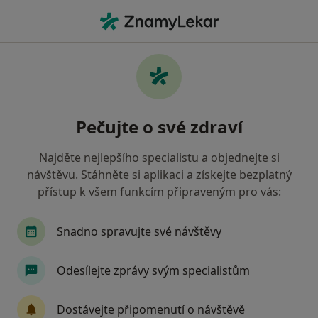
Hla
Modelace Prsou • Brno, jihomoravský
Filtry
• 1
Mapa
Modelace prsou Brno
Pečujte o své zdraví
Jak řadíme výsledky vyhledávání?
Najděte nejlepšího specialistu a objednejte si
návštěvu. Stáhněte si aplikaci a získejte bezplatný
Jakého specialistu hledáte?
přístup k všem funkcím připraveným pro vás:
Plastický chirurg
Anesteziolog
Dermatol
Snadno spravujte své návštěvy
Odesílejte zprávy svým specialistům
Dostávejte připomenutí o návštěvě